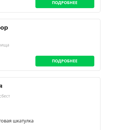
ПОДРОБНЕЕ
бор
й
лища
ПОДРОБНЕЕ
я
сбест
овая шкатулка