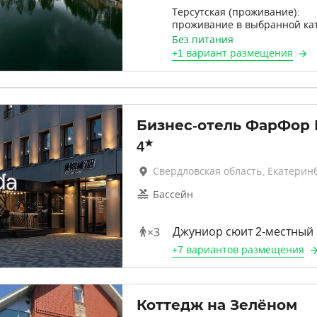
Терсутская (проживание):
проживание в выбранной ка
Без питания
+
1 вариант
размещения
Бизнес-отель ФарФор 
★
4
Свердловская область, Екатерин
Бассейн
×
3
Джуниор сюит 2-местный
+
7 вариантов
размещения
Коттедж на Зелёном