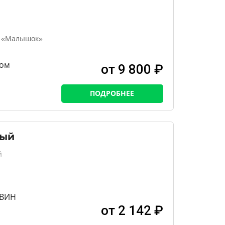
н «Малышок»
ном
от 9 800 ₽
ПОДРОБНЕЕ
ный
й
ТВИН
от 2 142 ₽