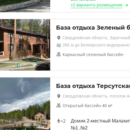
+
2 варианта
размещения
База отдыха Зеленый 
Свердловская область, Заречны
265
м до
Белоярского водохрани
Каркасный сезонный бассейн
База отдыха Терсутска
Свердловская область, поселок А
Открытый бассейн 40 м²
×
2
Домик 2-местный Малахит
№1 ,№2