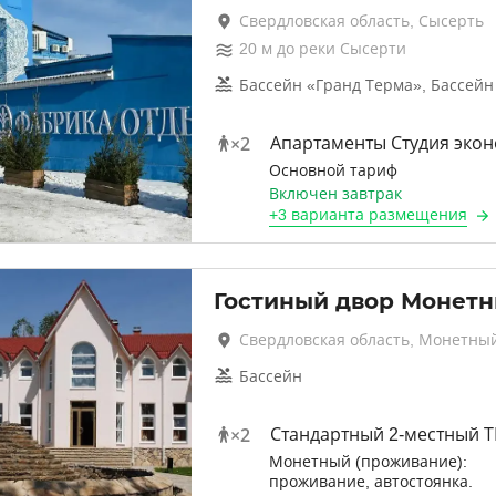
Свердловская область, Сысерть
20
м до
реки Сысерти
Бассейн «Гранд Терма», Бассей
×
2
Апартаменты Студия эко
Основной тариф
Включен завтрак
+
3 варианта
размещения
Гостиный двор Монет
Свердловская область, Монетны
Бассейн
×
2
Стандартный 2-местный 
Монетный (проживание):
проживание, автостоянка.