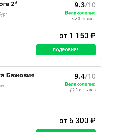
9.3
/10
★
ога
2
бург
3 отзыва
от 1 150 ₽
ПОДРОБНЕЕ
9.4
/10
ха Бажовия
ий
5 отзывов
от 6 300 ₽