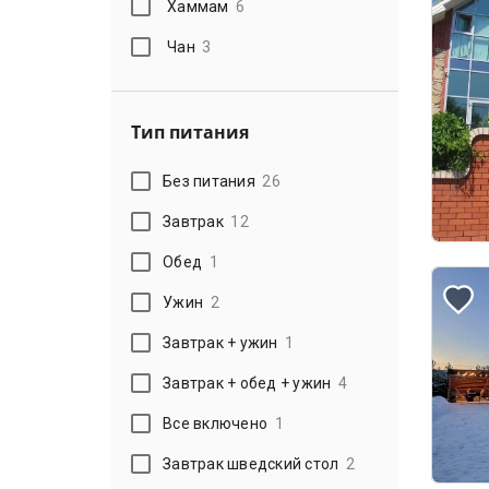
Хаммам
6
Чан
3
Тип питания
Без питания
26
Завтрак
12
Обед
1
Ужин
2
Завтрак + ужин
1
Завтрак + обед + ужин
4
Все включено
1
Завтрак шведский стол
2