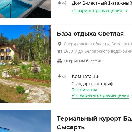
×
4
Дом 2-местный 1-этажны
+
1 вариант
размещения
База отдыха Светлая
Свердловская область, Берёзовс
1630
м до
Белоярского водохран
Открытый бассейн
×
2
Комната 13
Стандартный тариф
Без питания
+
18 вариантов
размещения
Термальный курорт Ба
Сысерть