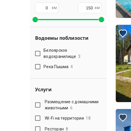
км
км
Водоемы поблизости
Белоярское
водохранилище
3
Река Пышма
4
Услуги
Размещение с домашними
животными
6
Wi-Fi на территории
18
Ресторан
8