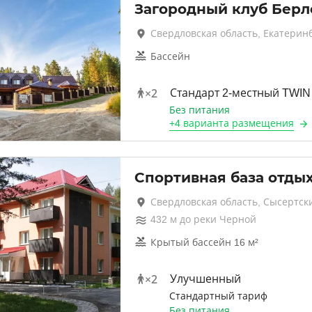
Загородный клуб Берл
Свердловская область, Екатерин
Бассейн
×
2
Стандарт 2-местный TWIN
Без питания
+
4 варианта
размещения
Спортивная база отды
Свердловская область, Сысертск
432
м до
реки Черной
Крытый бассейн 16 м²
×
2
Улучшенный
Стандартный тариф
Без питания