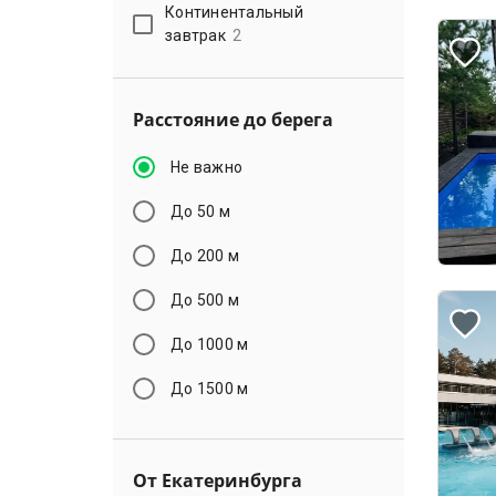
Континентальный
завтрак
2
Расстояние до берега
Не важно
До 50 м
До 200 м
До 500 м
До 1000 м
До 1500 м
От Екатеринбурга