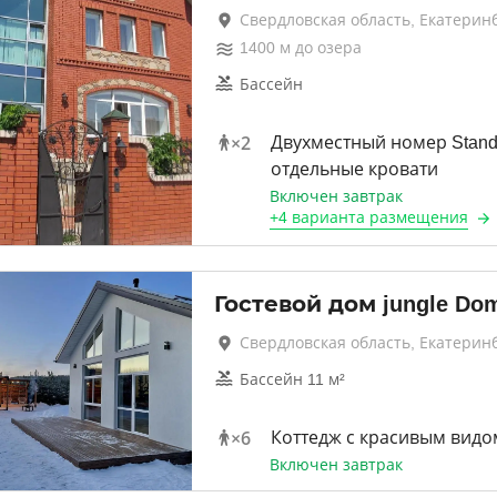
Свердловская область, Екатерин
1400
м до
озера
Бассейн
×
2
Двухместный номер Stand
отдельные кровати
Включен завтрак
+
4 варианта
размещения
Гостевой дом jungle Do
Свердловская область, Екатерин
Бассейн 11 м²
×
6
Коттедж с красивым видо
Включен завтрак