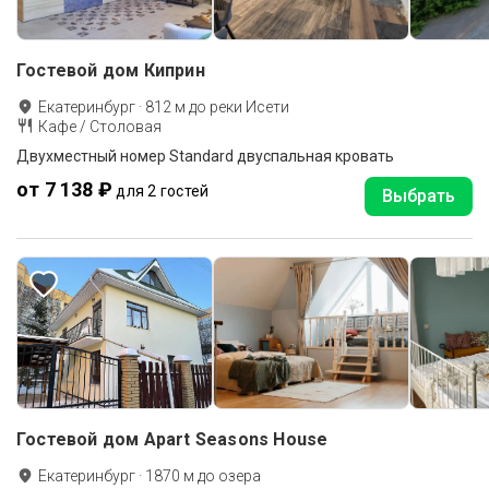
Гостевой дом Киприн
Екатеринбург
·
812
м до
реки Исети
Кафе / Столовая
Двухместный номер Standard двуспальная кровать
от 7 138 ₽
для 2 гостей
Выбрать
Гостевой дом Apart Seasons House
Екатеринбург
·
1870
м до
озера