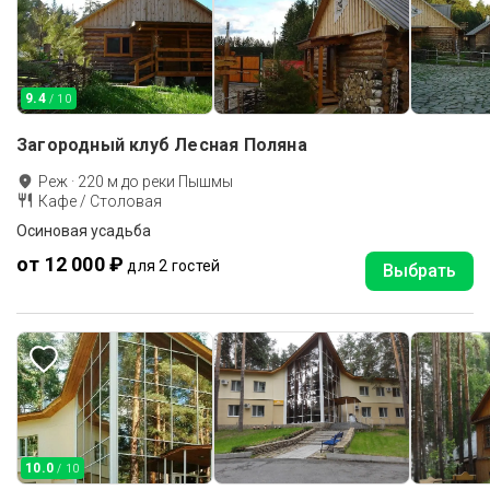
9.4
/ 10
Загородный клуб Лесная Поляна
Реж
·
220
м до
реки Пышмы
Кафе / Столовая
Осиновая усадьба
от 12 000 ₽
для 2 гостей
Выбрать
10.0
/ 10