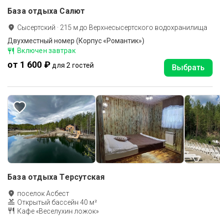
База отдыха Салют
Сысертский
·
215
м до
Верхнесысертского водохранилища
Двухместный номер (Корпус «Романтик»)
Включен завтрак
от 1 600 ₽
для 2 гостей
Выбрать
База отдыха Терсутская
поселок Асбест
Открытый бассейн 40 м²
Кафе «Веселухин ложок»