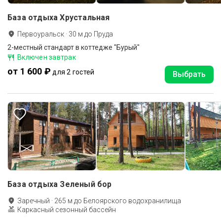
База отдыха Хрустальная
Первоуральск
·
30
м до
Пруда
2-местный стандарт в коттедже "Бурый"
Включен завтрак
от 1 600 ₽
для 2 гостей
Выбрать
База отдыха Зеленый бор
Заречный
·
265
м до
Белоярского водохранилища
Каркасный сезонный бассейн