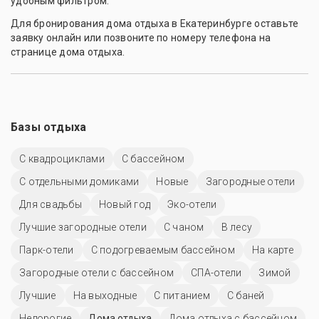
удобным фильтром.
Для бронирования дома отдыха в Екатеринбурге оставьте
заявку онлайн или позвоните по номеру телефона на
странице дома отдыха.
Базы отдыха
С квадроциклами
С бассейном
С отдельными домиками
Новые
Загородные отели
Для свадьбы
Новый год
Эко-отели
Лучшие загородные отели
С чаном
В лесу
Парк-отели
С подогреваемым бассейном
На карте
Загородные отели с бассейном
СПА-отели
Зимой
Лучшие
На выходные
С питанием
С баней
Недорогие
Дома отдыха
Дома отдыха с бассейном