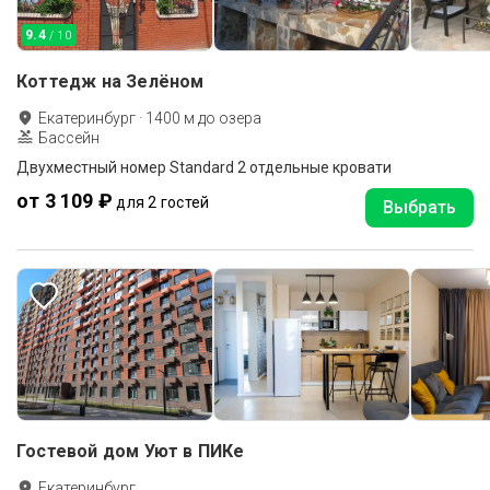
9.4
/ 10
Коттедж на Зелёном
Екатеринбург
·
1400
м до
озера
Бассейн
Двухместный номер Standard 2 отдельные кровати
от 3 109 ₽
для 2 гостей
Выбрать
Гостевой дом Уют в ПИКе
Екатеринбург