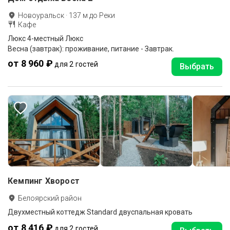
Новоуральск
·
137
м до
Реки
Кафе
Люкс 4-местный Люкс
Весна (завтрак): проживание, питание - Завтрак.
от 8 960 ₽
для 2 гостей
Выбрать
Кемпинг Хворост
Белоярский район
Двухместный коттедж Standard двуспальная кровать
от 8 416 ₽
для 2 гостей