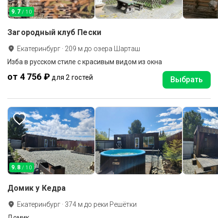
9.7
/ 10
Загородный клуб Пески
Екатеринбург
·
209
м до
озера Шарташ
Изба в русском стиле с красивым видом из окна
от 4 756 ₽
для 2 гостей
Выбрать
9.8
/ 10
Домик у Кедра
Екатеринбург
·
374
м до
реки Решётки
Домик