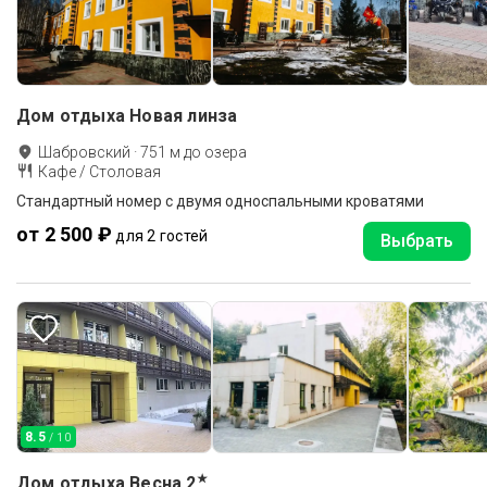
Дом отдыха Новая линза
Шабровский
·
751
м до
озера
Кафе / Столовая
Стандартный номер с двумя односпальными кроватями
от 2 500 ₽
для 2 гостей
Выбрать
8.5
/ 10
★
Дом отдыха Весна
2