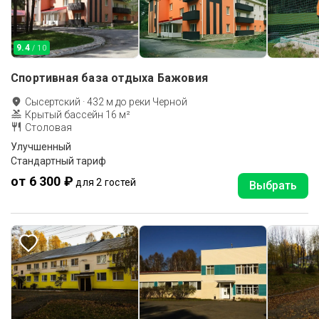
9.4
/ 10
Спортивная база отдыха Бажовия
Сысертский
·
432
м до
реки Черной
Крытый бассейн 16 м²
Столовая
Улучшенный
Стандартный тариф
от 6 300 ₽
для 2 гостей
Выбрать