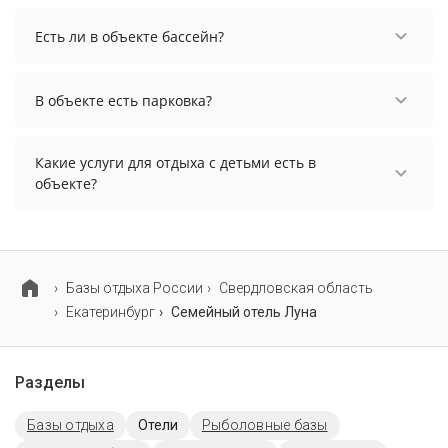
количество гостей.
Заезд возможен после 12:00, а выезд необходимо
осуществить до 12:00.
Есть ли в объекте бассейн?
В объекте нет бассейна.
В объекте есть парковка?
В объекте есть парковка, уточните информацию
перед бронированием у менеджера, возможно,
Какие услуги для отдыха с детьми есть в
услуга оплачивается отдельно.
объекте?
Для детей в объекте работает детский клуб.
Базы отдыха России
Свердловская область
Екатеринбург
Семейный отель Луна
Разделы
Базы отдыха
Отели
Рыболовные базы