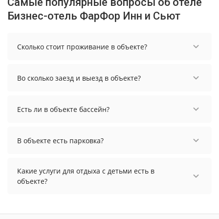
Самые популярные вопросы об отеле
Бизнес-отель ФарФор Инн и Сьют
Сколько стоит проживание в объекте?
Чтобы увидеть актуальные цены на проживание
в объекте, выберите нужные даты и количество
Во сколько заезд и выезд в объекте?
гостей.
Заезд возможен после 14:00, а выезд необходимо
осуществить до 12:00.
Есть ли в объекте бассейн?
В объекте есть бассейн.
В объекте есть парковка?
В объекте есть парковка, уточните информацию
перед бронированием у менеджера, возможно,
Какие услуги для отдыха с детьми есть в
услуга оплачивается отдельно.
объекте?
Для детей в объекте работает детская кроватка.