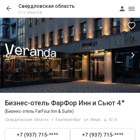
Свердловская область
213 объектов
1/26
★
Бизнес-отель ФарФор Инн и Сьют 4
(Бизнес-отель FarFour Inn & Suite)
Свердловская область · г. Екатеринбург · ул. Мира · д. 47/4
+7 (937) 715-****
+7 (937) 715-****