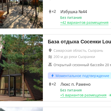
Избушка №44
×
2
Без питания
+
42 вариантов
размещения
База отдыха Сосенки Lo
Самарская область, Сызрань
200
м до
реки Сызранки
Открытый сезонный бассейн 20 
Моментальное подтверждение
Люкс п. Рамено
×
2
Без питания
+
5 вариантов
размещения