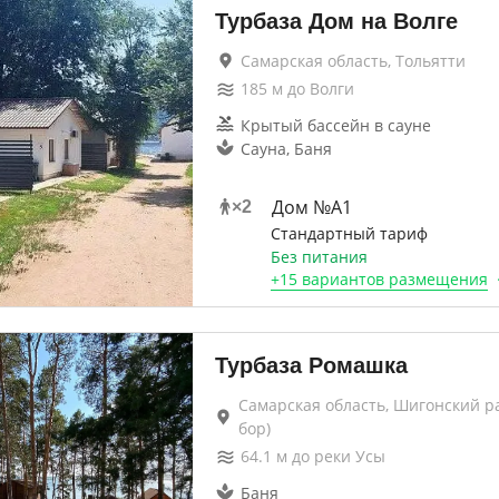
Турбаза Дом на Волге
Самарская область, Тольятти
185
м до
Волги
Крытый бассейн в сауне
Сауна, Баня
Дом №А1
×
2
Стандартный тариф
Без питания
+
15 вариантов
размещения
Турбаза Ромашка
Самарская область, Шигонский р
бор)
64.1
м до
реки Усы
Баня