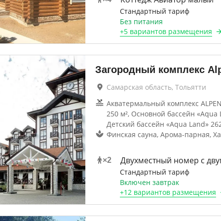
Стандартный тариф
Без питания
+
5 вариантов
размещения
Загородный комплекс Alp
Самарская область, Тольятти
Акватермальный комплекс ALPE
250 м², Основной бассейн «Aqua L
Детский бассейн «Aqua Land» 262
Финская сауна, Арома-парная, Х
Двухместный номер с дву
×
2
Стандартный тариф
Включен завтрак
+
12 вариантов
размещения