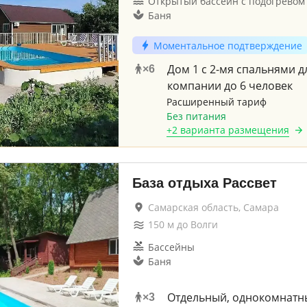
Открытый бассейн с подогревом
Баня
Моментальное подтверждение
Дом 1 с 2-мя спальнями д
×
6
компании до 6 человек
Расширенный тариф
Без питания
+
2 варианта
размещения
База отдыха Рассвет
Самарская область, Самара
150
м до
Волги
Бассейны
Баня
Отдельный, однокомнатн
×
3