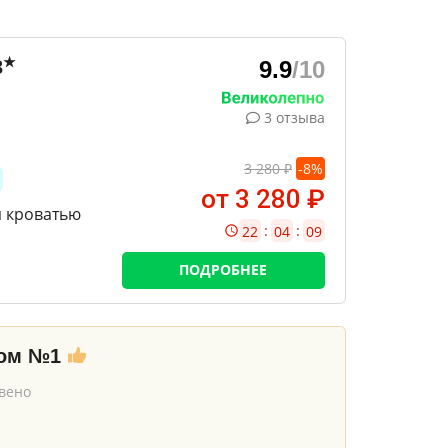
★
3
9.9
/10
3 отзыва
3 280 ₽
-
8
%
от 3 280 ₽
п кроватью
:
:
22
04
07
ПОДРОБНЕЕ
дом №1
твено