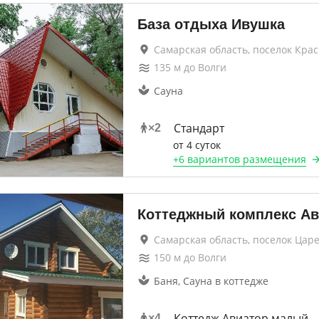
База отдыха Ивушка
Самарская область, поселок Кра
135
м до
Волги
Сауна
Стандарт
×
2
от 4 суток
+
6 вариантов
размещения
Коттеджный комплекс Ав
Самарская область, поселок Ца
150
м до
Волги
Баня, Сауна в коттедже
Коттедж Авиатор малый
×
4