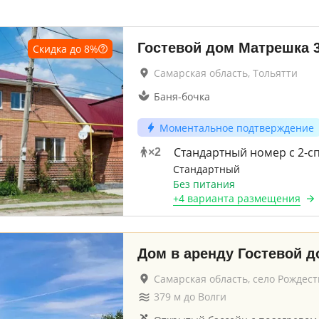
Гостевой дом Матрешка
Скидка до
8
%
Самарская область, Тольятти
Баня-бочка
Моментальное подтверждение
Стандартный номер с 2-с
×
2
Стандартный
Без питания
+
4 варианта
размещения
Дом в аренду Гостевой 
Самарская область, село Рождес
379
м до
Волги