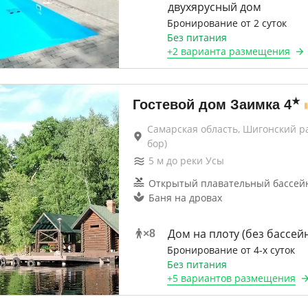
двухярусный дом
Бронирование от 2 суток
Без питания
+
2 варианта
размещения
★
Гостевой дом Заимка
4
Самарская область, Шигонский р
бор)
5
м до
реки Усы
Открытый плавательный бассейн 
Баня на дровах
Дом на плоту (без бассей
×
8
Бронирование от 4-х суток
Без питания
+
5 вариантов
размещения