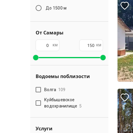
До 1500 м
От Самары
км
км
Водоемы поблизости
Волга
109
Куйбышевское
водохранилище
5
Услуги