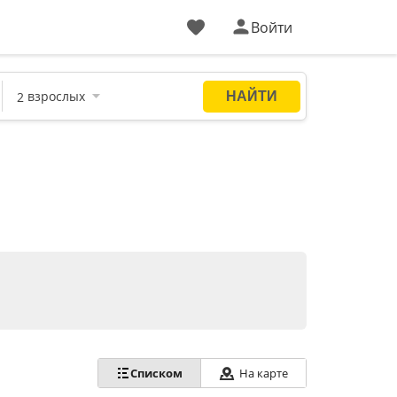
Войти
На карте
Списком