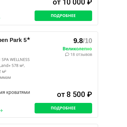
от 10 000 ₽
ПОДРОБНЕЕ
★
en Park
5
9.8
/10
18 отзывов
N SPA WELLNESS
and» 578 м²,
 м²
аммам
мя кроватями
от 8 500 ₽
ПОДРОБНЕЕ