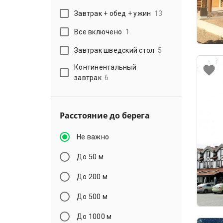
Завтрак + обед + ужин
13
Все включено
1
Завтрак шведский стол
5
Континентальный
завтрак
6
Расстояние до берега
Не важно
До 50 м
До 200 м
До 500 м
До 1000 м