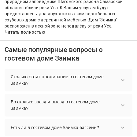
природном заповеднике Шигонского района Самарской
области, вблизи реки Уса. К Вашим услугам будут
предоставлены два двухэтажных комфортабельных
срубовых дома с деревянной мебелью. Дом "Заимка"
расположен в лесной зоне неподалёку от реки Уса....
Читать полностью
Самые популярные вопросы о
гостевом доме Заимка
Сколько стоит проживание в гостевом доме
Заимка?
Стоимость проживания в гостевом доме Заимка
начинается от 12875 рублей. Чтобы увидеть
Во сколько заезд и выезд в гостевом доме
актуальные цены на проживание, выберите
Заимка?
нужные даты и количество гостей.
Заезд возможен после 14:00, а выезд необходимо
осуществить до 12:00.
Есть ли в гостевом доме Заимка бассейн?