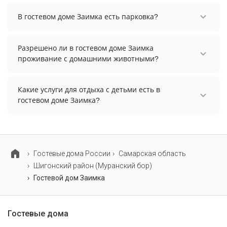
В гостевом доме Заимка есть открытый
плавательный бассейн у дома в лесу.
В гостевом доме Заимка есть парковка?
В гостевом доме Заимка нет парковки.
Разрешено ли в гостевом доме Заимка
проживание с домашними животными?
Проживание с домашними животными
запрещено.
Какие услуги для отдыха с детьми есть в
гостевом доме Заимка?
Для детей в гостевом доме Заимка работает
детская площадка.
Гостевые дома России
Самарская область
Шигонский район (Муранский бор)
Гостевой дом Заимка
Гостевые дома