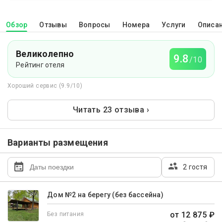
Обзор
Отзывы
Вопросы
Номера
Услуги
Описа
Великолепно
9.8
/10
Рейтинг отеля
Хороший сервис (9.9/10)
Читать 23 отзыва ›
Варианты размещения
2 гостя
Дом №2 на берегу (без бассейна)
от 12 875 ₽
Без питания