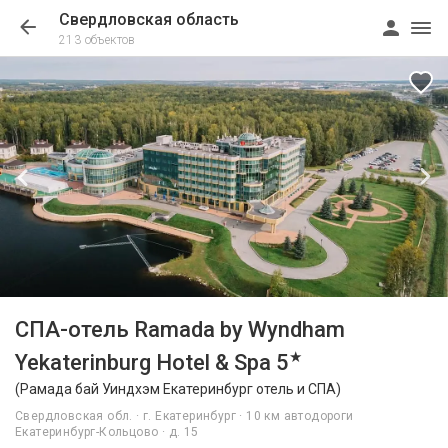
Свердловская область
213 объектов
1/35
СПА-отель Ramada by Wyndham
★
Yekaterinburg Hotel & Spa 5
(Рамада бай Уиндхэм Екатеринбург отель и СПА)
Свердловская обл. · г. Екатеринбург · 10 км автодороги
Екатеринбург-Кольцово · д. 15