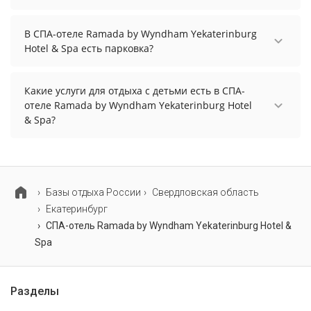
Да. Всего на территории спа-отеля Ramada by
Wyndham Yekaterinburg Hotel & Spa бассейнов: 2.
В СПА-отеле Ramada by Wyndham Yekaterinburg
А именно: крытый бассейн с джакузи, открытый
Hotel & Spa есть парковка?
термальный бассейн. Более точную
В СПА-отеле Ramada by Wyndham Yekaterinburg
информацию Вы можете уточнить по телефону у
Hotel & Spa есть парковка, уточните
менеджера.
Какие услуги для отдыха с детьми есть в СПА-
информацию перед бронированием у
отеле Ramada by Wyndham Yekaterinburg Hotel
менеджера, возможно, услуга оплачивается
& Spa?
отдельно.
Для детей в СПА-отеле Ramada by Wyndham
Yekaterinburg Hotel & Spa работает игровая
комната.
Базы отдыха России
Свердловская область
Екатеринбург
СПА-отель Ramada by Wyndham Yekaterinburg Hotel &
Spa
Разделы