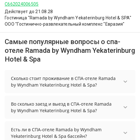
С662024006505
Действует до 21.08.28
Гостиница "Ramada by Wyndham Yekaterinburg Hotel & SPA"
ООО "Гостинично-развлекательный комплекс "Евразия"
Самые популярные вопросы о спа-
отеле Ramada by Wyndham Yekaterinburg
Hotel & Spa
Сколько стоит проживание в СПА-отеле Ramada
by Wyndham Yekaterinburg Hotel & Spa?
Чтобы увидеть актуальные цены на проживание
в СПА-отеле Ramada by Wyndham Yekaterinburg
Во сколько заезд и выезд в СПА-отеле Ramada
Hotel & Spa, выберите нужные даты и количество
by Wyndham Yekaterinburg Hotel & Spa?
гостей.
Заезд возможен после 15:00, а выезд необходимо
осуществить до 12:00.
Есть ли в СПА-отеле Ramada by Wyndham
Yekaterinburg Hotel & Spa бассейн?