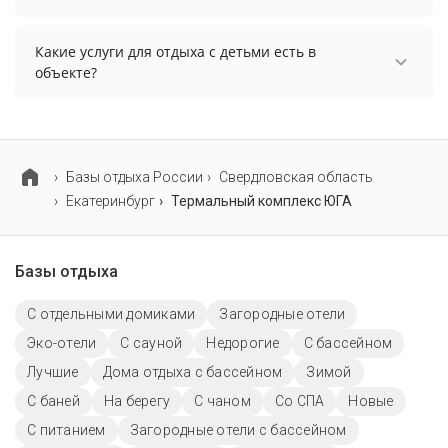
Проживание с домашними животными
запрещено.
Какие услуги для отдыха с детьми есть в
объекте?
Для детей в объекте работает игровая комната.
Базы отдыха России
Свердловская область
Екатеринбург
Термальный комплекс ЮГА
Базы отдыха
С отдельными домиками
Загородные отели
Эко-отели
С сауной
Недорогие
С бассейном
Лучшие
Дома отдыха с бассейном
Зимой
С баней
На берегу
С чаном
Со СПА
Новые
С питанием
Загородные отели с бассейном