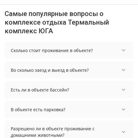
Самые популярные вопросы о
комплексе отдыха Термальный
комплекс ЮГА
Сколько стоит проживание в объекте?
Чтобы увидеть актуальные цены на проживание
в объекте, выберите нужные даты и количество
Во сколько заезд и выезд в объекте?
гостей.
Заезд возможен после 17:00, а выезд необходимо
осуществить до 14:00.
Есть ли в объекте бассейн?
Да. Всего на территории объекта бассейнов: 3. А
именно: открытый бассейн, внутренний бассейн,
В объекте есть парковка?
детский бассейн. Более точную информацию Вы
можете уточнить по телефону у менеджера.
В объекте есть парковка, уточните информацию
перед бронированием у менеджера, возможно,
Разрешено ли в объекте проживание с
услуга оплачивается отдельно.
домашними животными?