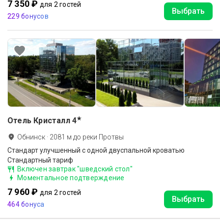
7 350 ₽
для 2 гостей
Выбрать
229 бонусов
★
Отель Кристалл
4
Обнинск
·
2081
м до
реки Протвы
Стандарт улучшенный с одной двуспальной кроватью
Стандартный тариф
Включен завтрак "шведский стол"
Моментальное подтверждение
7 960 ₽
для 2 гостей
Выбрать
464 бонуса