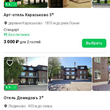
9.6
/ 10
★
Арт-отель Караськово
3
деревня Караськово
·
1870
м до
реки Локни
Стандарт
Без питания
3 000 ₽
для 2 гостей
Выбрать
9.9
/ 10
★
Отель Демидовъ
3
Людиново
·
433
м до
озера