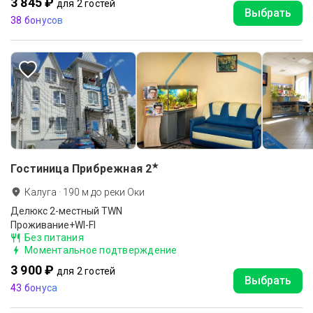
3 845 ₽
для 2 гостей
Выбрать
38 бонусов
★
Гостиница Прибрежная
2
Калуга
·
190
м до
реки Оки
Делюкс 2-местный TWN
Проживание+WI-FI
Без питания
Моментальное подтверждение
3 900 ₽
для 2 гостей
Выбрать
43 бонуса