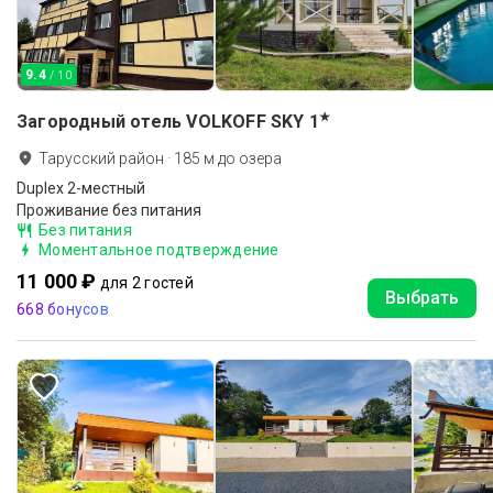
9.4
/ 10
★
Загородный отель VOLKOFF SKY
1
Тарусский район
·
185
м до
озера
Duplex 2-местный
Проживание без питания
Без питания
Моментальное подтверждение
11 000 ₽
для 2 гостей
Выбрать
668 бонусов