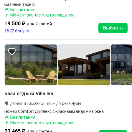
Базовый тариф
Без питания
Моментальное подтверждение
19 500 ₽
для 2 гостей
Выбрать
1572 бонуса
База отдыха Villa Iva
деревня Гамзюки
·
88
м до
реке Яузы
Номер Comfort Дуплекс с красивым видом из окна
Без питания
Моментальное подтверждение
23 465 ₽
для 2 гостей