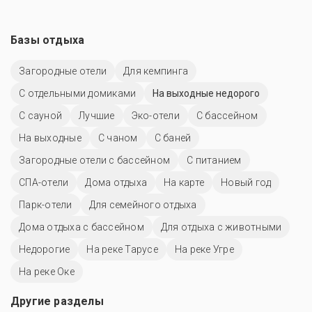
Базы отдыха
Загородные отели
Для кемпинга
С отдельными домиками
На выходные недорого
С сауной
Лучшие
Эко-отели
С бассейном
На выходные
С чаном
С баней
Загородные отели с бассейном
С питанием
СПА-отели
Дома отдыха
На карте
Новый год
Парк-отели
Для семейного отдыха
Дома отдыха с бассейном
Для отдыха с животными
Недорогие
На реке Тарусе
На реке Угре
На реке Оке
Другие разделы