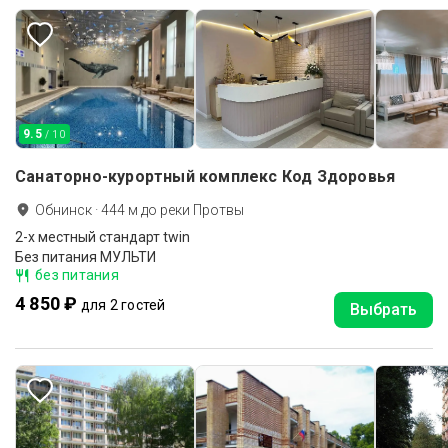
9.5
/ 10
Санаторно-курортный комплекс Код Здоровья
Обнинск
·
444
м до
реки Протвы
2-x местный стандарт twin
Без питания МУЛЬТИ
без питания
4 850 ₽
для 2 гостей
Выбрать