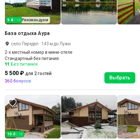
9.8
Рекомендуем
/ 10
База отдыха Аура
село Передел
·
143
м до
Лужи
2-х местный номер в мини-отеле
Стандартный без питания
Без питания
5 500 ₽
для 2 гостей
Выбрать
360 бонусов
10.0
/ 10