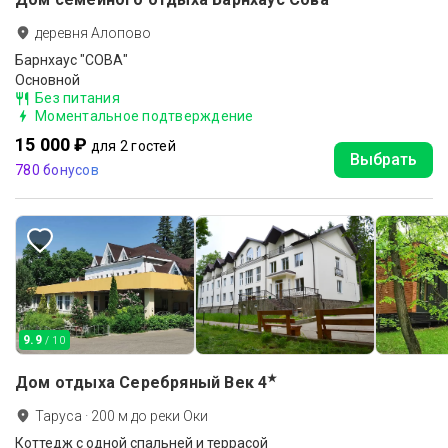
деревня Алопово
Барнхаус "СОВА"
Основной
Без питания
Моментальное подтверждение
15 000 ₽
для 2 гостей
Выбрать
780 бонусов
9.9
/ 10
★
Дом отдыха Серебряный Век
4
Таруса
·
200
м до
реки Оки
Коттедж с одной спальней и террасой