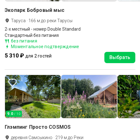
Экопарк Бобровый мыс
Таруса
·
166
м до
реки Тарусы
2-x местный - номер Double Standard
Стандартный без питания
без питания
Моментальное подтверждение
5 310 ₽
для 2 гостей
Выбрать
9.0
/ 10
Глэмпинг Просто COSMOS
деревня Самсыкино
·
219
м до
Реки