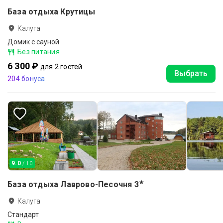
База отдыха Крутицы
Калуга
Домик с сауной
Без питания
6 300 ₽
для 2 гостей
Выбрать
204 бонуса
9.0
/ 10
★
База отдыха Лаврово-Песочня
3
Калуга
Стандарт