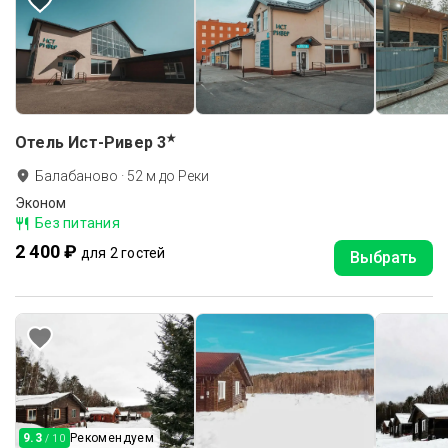
★
Отель Ист-Ривер
3
Балабаново
·
52
м до
Реки
Эконом
Без питания
2 400 ₽
для 2 гостей
Выбрать
9.3
Рекомендуем
/ 10