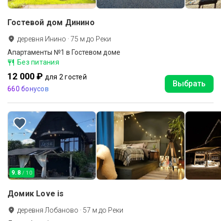
Гостевой дом Динино
деревня Инино
·
75
м до
Реки
Апартаменты №1 в Гостевом доме
Без питания
12 000 ₽
для 2 гостей
Выбрать
660 бонусов
9.8
/ 10
Домик Love is
деревня Лобаново
·
57
м до
Реки