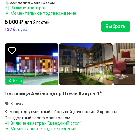
Проживание с завтраком
Включен завтрак
Моментальное подтверждение
6 000 ₽
для 2 гостей
Выбрать
132 бонуса
10.0
/ 10
★
Гостиница Амбассадор Отель Калуга
4
Калуга
Комфорт двухместный с большой двуспальной кроватью
Стандартный тариф с завтраком
Включен завтрак "шведский стол"
Моментальное подтверждение