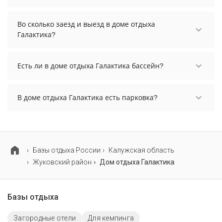
Стоимость проживания в доме отдыха Галактика
начинается от 2760 рублей. Чтобы увидеть
Во сколько заезд и выезд в доме отдыха
актуальные цены на проживание, выберите
Галактика?
нужные даты и количество гостей.
Заезд возможен после 12:00, а выезд необходимо
осуществить до 12:00.
Есть ли в доме отдыха Галактика бассейн?
В доме отдыха Галактика есть открытый бассейн.
В доме отдыха Галактика есть парковка?
В доме отдыха Галактика есть парковка,
уточните информацию перед бронированием у
менеджера, возможно, услуга оплачивается
отдельно.
Базы отдыха России
Калужская область
Жуковский район
Дом отдыха Галактика
Базы отдыха
Загородные отели
Для кемпинга