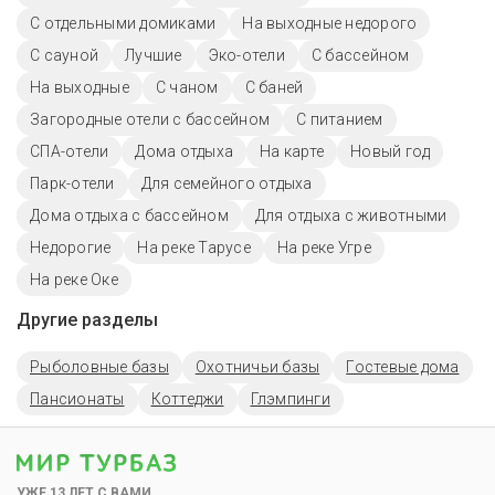
С отдельными домиками
На выходные недорого
С сауной
Лучшие
Эко-отели
С бассейном
На выходные
С чаном
С баней
Загородные отели с бассейном
С питанием
СПА-отели
Дома отдыха
На карте
Новый год
Парк-отели
Для семейного отдыха
Дома отдыха с бассейном
Для отдыха с животными
Недорогие
На реке Тарусе
На реке Угре
На реке Оке
Другие разделы
Рыболовные базы
Охотничьи базы
Гостевые дома
Пансионаты
Коттеджи
Глэмпинги
УЖЕ 13 ЛЕТ С ВАМИ