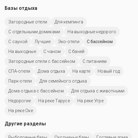
Базы отдыха
Загородные отели
Для кемпинга
С отдельными домиками
На выходные недорого
С сауной
Лучшие
Эко-отели
С бассейном
На выходные
С чаном
С баней
Загородные отели с бассейном
С питанием
СПА-отели
Дома отдыха
На карте
Новый год
Парк-отели
Для семейного отдыха
Дома отдыха с бассейном
Для отдыха с животными
Недорогие
На реке Тарусе
На реке Угре
На реке Оке
Другие разделы
Рыболовные базы
Охотничьи базы
Гостевые дома