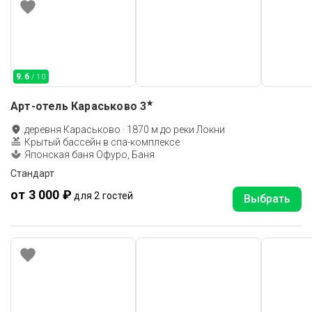
9.6
/ 10
★
Арт-отель Караськово
3
деревня Караськово
·
1870
м до
реки Локни
Крытый бассейн в спа-комплексе
Японская баня Офуро, Баня
Стандарт
от 3 000 ₽
для 2 гостей
Выбрать