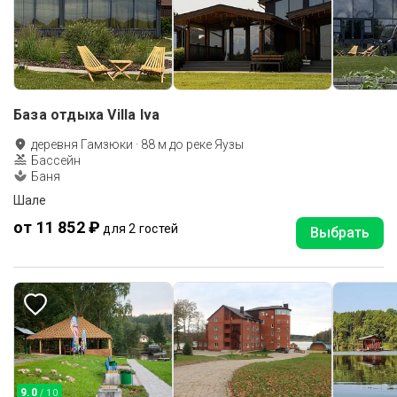
База отдыха Villa Iva
деревня Гамзюки
·
88
м до
реке Яузы
Бассейн
Баня
Шале
от 11 852 ₽
для 2 гостей
Выбрать
9.0
/ 10