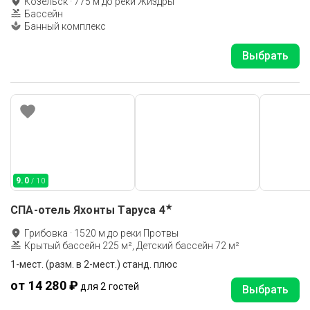
Козельск
·
775
м до
реки Жиздры
Бассейн
Банный комплекс
Выбрать
9.0
/ 10
★
СПА-отель Яхонты Таруса
4
Грибовка
·
1520
м до
реки Протвы
Крытый бассейн 225 м², Детский бассейн 72 м²
1-мест. (разм. в 2-мест.) станд. плюс
от 14 280 ₽
для 2 гостей
Выбрать