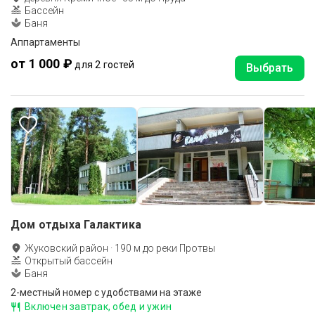
Бассейн
Баня
Аппартаменты
от 1 000 ₽
для 2 гостей
Выбрать
Дом отдыха Галактика
Жуковский район
·
190
м до
реки Протвы
Открытый бассейн
Баня
2-местный номер с удобствами на этаже
Включен завтрак, обед и ужин