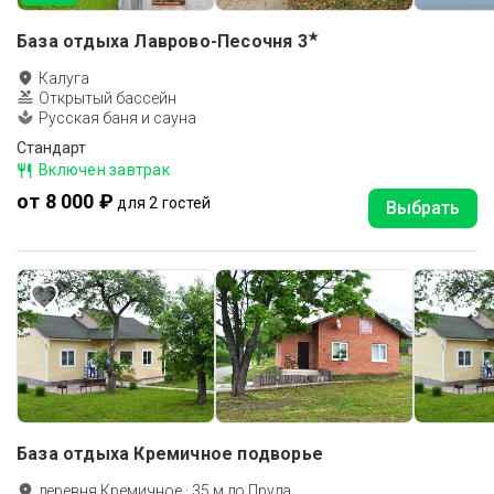
★
База отдыха Лаврово-Песочня
3
Калуга
Открытый бассейн
Русская баня и сауна
Стандарт
Включен завтрак
от 8 000 ₽
для 2 гостей
Выбрать
База отдыха Кремичное подворье
деревня Кремичное
·
35
м до
Пруда