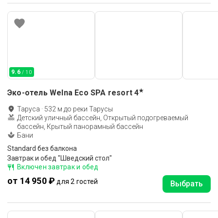
9.6
/ 10
★
Эко-отель Welna Eco SPA resort
4
Таруса
·
532
м до
реки Тарусы
Детский уличный бассейн, Открытый подогреваемый
бассейн, Крытый панорамный бассейн
Бани
Standard без балкона
Завтрак и обед "Шведский стол"
Включен завтрак и обед
от 14 950 ₽
для 2 гостей
Выбрать