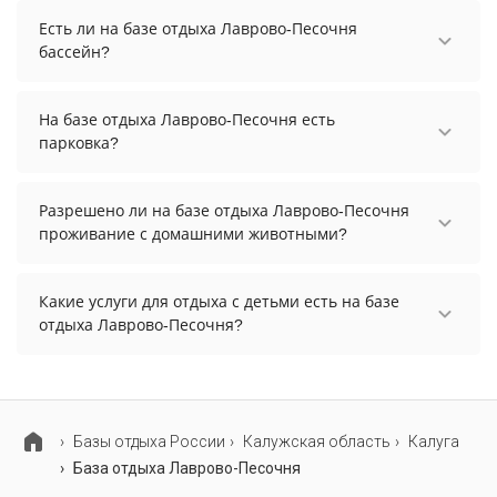
осуществить до 14:00.
Есть ли на базе отдыха Лаврово-Песочня
бассейн?
На базе отдыха Лаврово-Песочня есть открытый
бассейн.
На базе отдыха Лаврово-Песочня есть
парковка?
На базе отдыха Лаврово-Песочня есть парковка,
уточните информацию перед бронированием у
Разрешено ли на базе отдыха Лаврово-Песочня
менеджера, возможно, услуга оплачивается
проживание с домашними животными?
отдельно.
Проживание с домашними животными
запрещено.
Какие услуги для отдыха с детьми есть на базе
отдыха Лаврово-Песочня?
Для детей на базе отдыха Лаврово-Песочня
работает детская площадка и детские
телеканалы.
Базы отдыха России
Калужская область
Калуга
База отдыха Лаврово-Песочня