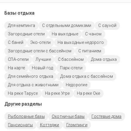
Базы отдыха
Для кемпинга
С отдельными домиками
С сауной
Загородные отели
На выходные
С чаном
С баней
Эко-отели
На выходные недорого
Загородные отели с бассейном
С питанием
СПА-отели
Лучшие
С бассейном
Дома отдыха
На карте
Новый год
Парк-отели
Для семейного отдыха
Дома отдыха с бассейном
Для отдыха с животными
Недорогие
На реке Тарусе
На реке Угре
На реке Оке
Другие разделы
Рыболовные базы
Охотничьи базы
Гостевые дома
Пансионаты
Коттеджи
Глэмпинги