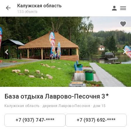
Калужская область
133 объекта
1/46
★
База отдыха Лаврово-Песочня 3
Калужская область · деревня Лаврово-Песочня · дом 15
+7 (937) 747-****
+7 (937) 692-****