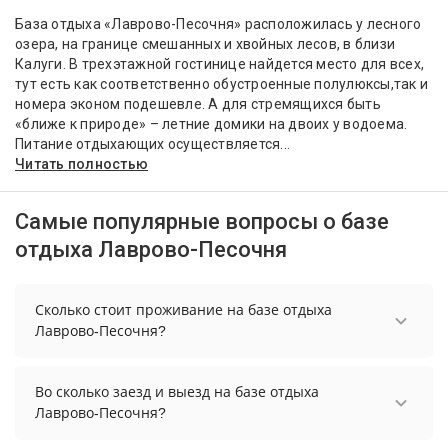
База отдыха «Лаврово-Песочня» расположилась у лесного
озера, на границе смешанных и хвойных лесов, в близи
Калуги. В трехэтажной гостинице найдется место для всех,
тут есть как соответственно обустроенные полулюксы,так и
номера эконом подешевле. А для стремящихся быть
«ближе к природе» – летние домики на двоих у водоема.
Питание отдыхающих осуществляется...
Читать полностью
Самые популярные вопросы о базе
отдыха Лаврово-Песочня
Сколько стоит проживание на базе отдыха
Лаврово-Песочня?
Стоимость проживания на базе отдыха Лаврово-
Песочня начинается от 8000 рублей. Чтобы
Во сколько заезд и выезд на базе отдыха
увидеть актуальные цены на проживание,
Лаврово-Песочня?
выберите нужные даты и количество гостей.
Заезд возможен после 16:00, а выезд необходимо