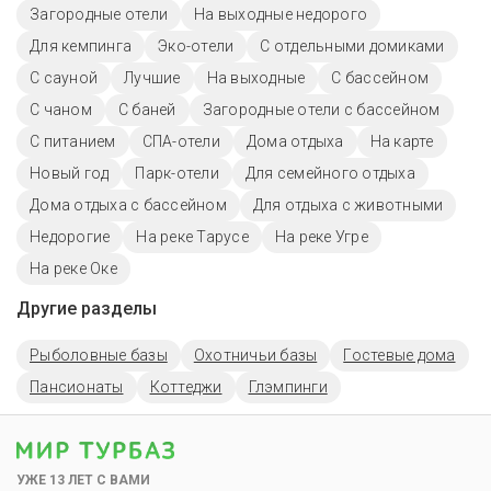
Загородные отели
На выходные недорого
Для кемпинга
Эко-отели
С отдельными домиками
С сауной
Лучшие
На выходные
С бассейном
С чаном
С баней
Загородные отели с бассейном
С питанием
СПА-отели
Дома отдыха
На карте
Новый год
Парк-отели
Для семейного отдыха
Дома отдыха с бассейном
Для отдыха с животными
Недорогие
На реке Тарусе
На реке Угре
На реке Оке
Другие разделы
Рыболовные базы
Охотничьи базы
Гостевые дома
Пансионаты
Коттеджи
Глэмпинги
УЖЕ 13 ЛЕТ С ВАМИ