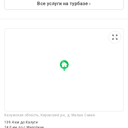
Все услуги на турбазе ›
Калужская область, Кировский р-н, д. Малые Савки
139.4 км
до Калуги
24.0 км
до с Милотичи