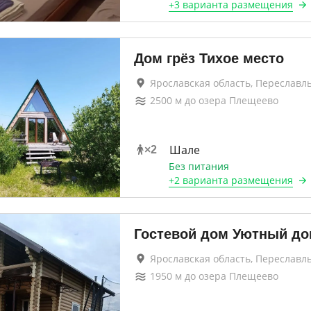
+
3 варианта
размещения
Дом грёз Тихое место
Ярославская область, Переславл
2500
м до
озера Плещеево
Шале
×
2
Без питания
+
2 варианта
размещения
Гостевой дом Уютный до
Ярославская область, Переславл
1950
м до
озера Плещеево