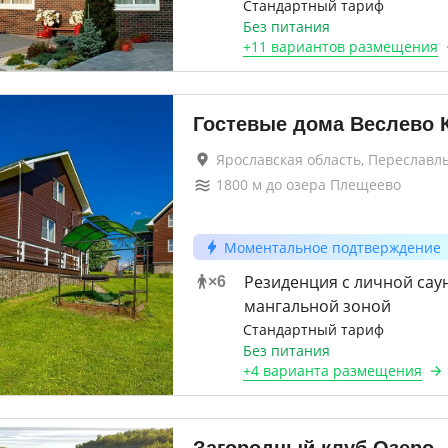
Стандартный тариф
Без питания
+
11 вариантов
размещения
Гостевые дома Веслево 
Ярославская область, Переславл
1800
м до
озера Плещеево
Моментальное подтверждение
Резиденция с личной сау
×
6
мангальной зоной
Стандартный тариф
Без питания
+
4 варианта
размещения