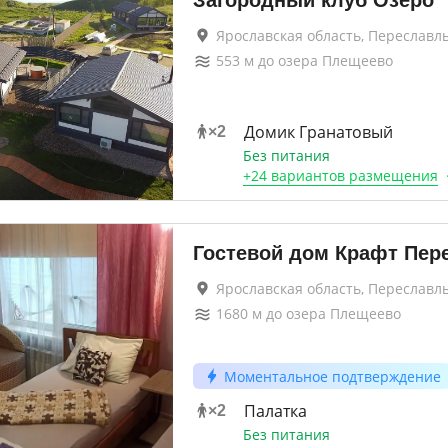
Загородный клуб Озеро
Ярославская область, Переславл
553
м до
озера Плещеево
Домик Гранатовый
×
2
Без питания
+
24 вариантов
размещения
Гостевой дом Крафт Пер
Ярославская область, Переславл
1680
м до
озера Плещеево
Моментальное подтверждение
Палатка
×
2
Без питания