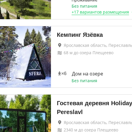
Без питания
+
17 вариантов
размещения
Кемпинг Язёвка
Ярославская область, Переславл
68
м до
озера Плещеево
Дом на озере
×
6
Без питания
Гостевая деревня Holiday 
Pereslavl
Ярославская область, Переславл
2340
м до
озера Плещеево