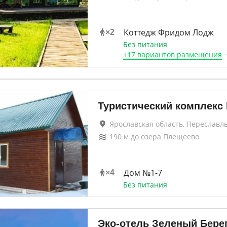
Коттедж Фридом Лодж
×
2
Без питания
+
17 вариантов
размещения
Туристический комплекс 
Ярославская область, Переславл
190
м до
озера Плещеево
Дом №1-7
×
4
Без питания
Эко-отель Зеленый Бере