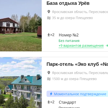
База отдыха Урёв
Ярославская область, Переславс
35
м до
озера Плещеево
Номер №2
×
2
Без питания
+
9 вариантов
размещения
Парк-отель «Эко клуб «N
Ярославская область, Переславл
1500
м до
озера Плещеево
Моментальное подтверждение
Стандарт
×
2
Проживание