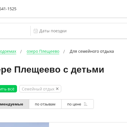
 641-1525
водоемах
озеро Плещеево
Для семейного отдыха
ере Плещеево с детьми
Семейный отдых
ить всё
по отзывам
по цене
омендуемые