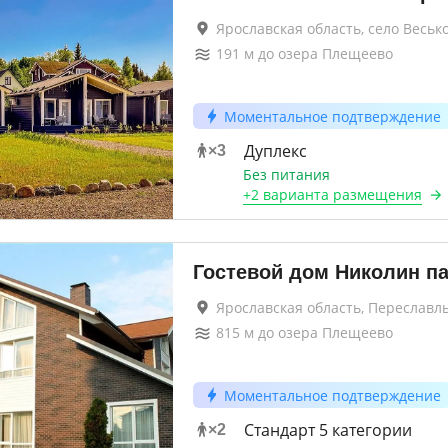
Ярославская область, село Веськ
191
м до
озера Плещеево
Моментальное подтверждение
Дуплекс
×
3
Без питания
+
2 варианта
размещения
Гостевой дом Николин п
Ярославская область, Переславл
815
м до
озера Плещеево
Моментальное подтверждение
Стандарт 5 категории
×
2