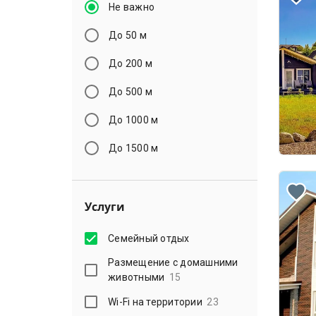
Не важно
До 50 м
До 200 м
До 500 м
До 1000 м
До 1500 м
Услуги
Семейный отдых
Размещение с домашними
животными
15
Wi-Fi на территории
23