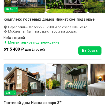
10.0
/ 10
Комплекс гостевых домов Никитское подворье
Переславль-Залесский
·
2300
м до
озера Плещеево
Мобильная баня на реке с паром, на дровах
Изба с сауной
Моментальное подтверждение
от 5 400 ₽
для 2 гостей
Выбрать
9.8
/ 10
★
Гостевой дом Николин парк
3