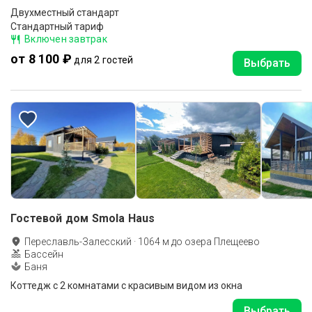
Двухместный стандарт
Стандартный тариф
Включен завтрак
от 8 100 ₽
для 2 гостей
Выбрать
Гостевой дом Smola Haus
Переславль-Залесский
·
1064
м до
озера Плещеево
Бассейн
Баня
Коттедж с 2 комнатами с красивым видом из окна
Выбрать