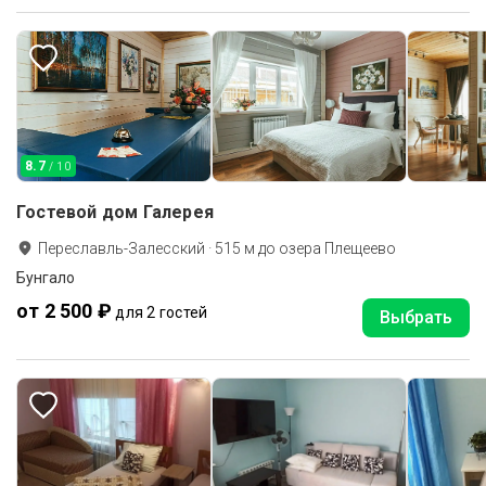
8.7
/ 10
Гостевой дом Галерея
Переславль-Залесский
·
515
м до
озера Плещеево
Бунгало
от 2 500 ₽
для 2 гостей
Выбрать