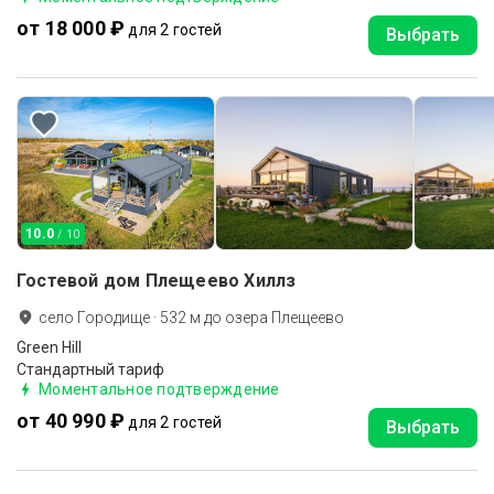
от 18 000 ₽
для 2 гостей
Выбрать
10.0
/ 10
Гостевой дом Плещеево Хиллз
село Городище
·
532
м до
озера Плещеево
Green Hill
Стандартный тариф
Моментальное подтверждение
от 40 990 ₽
для 2 гостей
Выбрать