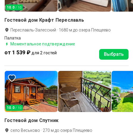
10.0
/ 10
Гостевой дом Крафт Переславль
Переславль-Залесский
·
1680
м до
озера Плещеево
Палатка
Моментальное подтверждение
от 1 539 ₽
для 2 гостей
Выбрать
10.0
/ 10
Гостевой дом Спутник
село Веськово
·
270
м до
озера Плещеево