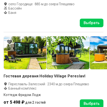
село Городище
·
885
м до
озера Плещеево
Бассейн
Баня
Выбрать
Гостевая деревня Holiday Village Pereslavl
Переславль-Залесский
·
2340
м до
озера Плещеево
Банный комплекс
Коттедж Фридом Лодж
от 5 498 ₽
для 2 гостей
Выбрать