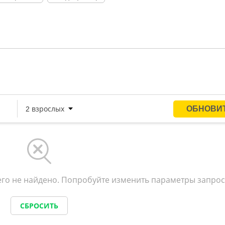
счаным дном на берегу Плещеева озера, где есть зонтик
е место для отдыха и наслаждения природой.
го не найдено. Попробуйте изменить параметры запрос
СБРОСИТЬ