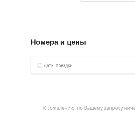
близости от гостиницы находится пляж с пе
беседки, кафе и прокат лодок. Это отлично
Номера и цены
К сожалению, по Вашему запросу ниче