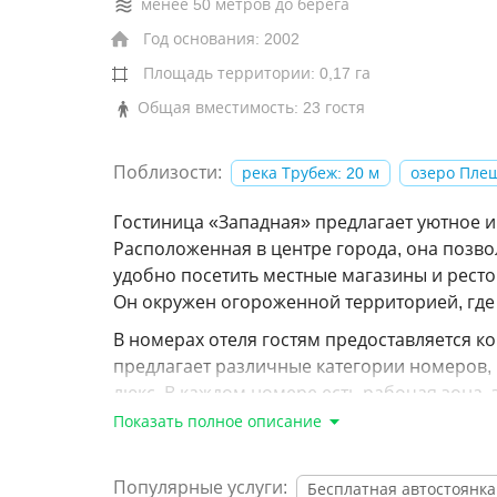
менее 50 метров до берега
Год основания: 2002
Площадь территории: 0,17 га
Общая вместимость: 23 гостя
Поблизости:
река Трубеж: 20 м
озеро Плещ
Гостиница «Западная» предлагает уютное 
Расположенная в центре города, она позво
удобно посетить местные магазины и ресто
Он окружен огороженной территорией, где 
В номерах отеля гостям предоставляется к
предлагает различные категории номеров, 
люкс. В каждом номере есть рабочая зона,
языках и гардероб с раздвижной дверью. 
Показать полное описание
Гости могут наслаждаться континентальным
удобства гостей предоставляется услуга по
Популярные услуги:
Бесплатная автостоянка