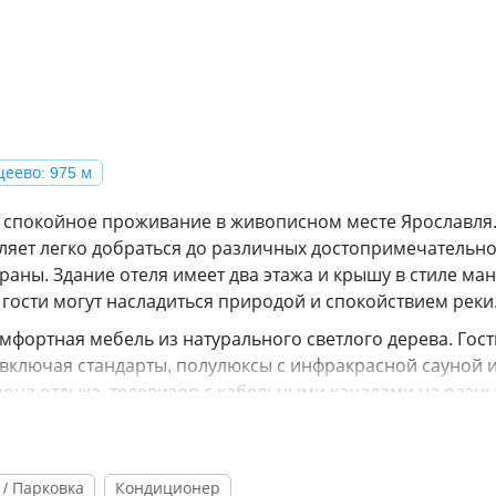
еево: 975 м
и спокойное проживание в живописном месте Ярославля
ляет легко добраться до различных достопримечательно
раны. Здание отеля имеет два этажа и крышу в стиле ма
гости могут насладиться природой и спокойствием реки
омфортная мебель из натурального светлого дерева. Гос
включая стандарты, полулюксы с инфракрасной сауной 
 зона отдыха, телевизор с кабельными каналами на разн
Кровати оснащены ортопедическими матрасами.
 завтраком, который сервируется в баре гостиницы. Для
 организации экскурсий с местным гидом. В непосредств
 / Парковка
Кондиционер