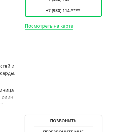
+7 (930) 114-****
Посмотреть на карте
.
стей и
нсарды.
.
тиница
и один
ых
ПОЗВОНИТЬ
енной
ПЕРЕЗВОНИТЕ МНЕ