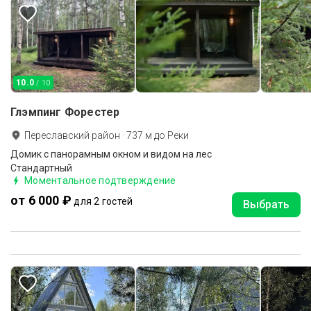
10.0
/ 10
Глэмпинг Форестер
Переславский район
·
737
м до
Реки
Домик с панорамным окном и видом на лес
Стандартный
Моментальное подтверждение
от 6 000 ₽
для 2 гостей
Выбрать