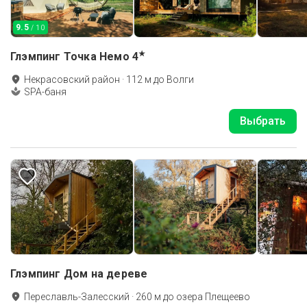
9.5
/ 10
★
Глэмпинг Точка Немо
4
Некрасовский район
·
112
м до
Волги
SPA-баня
Выбрать
Глэмпинг Дом на дереве
Переславль-Залесский
·
260
м до
озера Плещеево