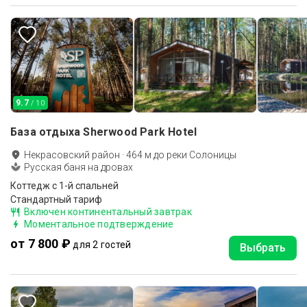
9.7
/ 10
База отдыха Sherwood Park Hotel
Некрасовский район
·
464
м до
реки Солоницы
Русская баня на дровах
Коттедж c 1-й спальней
Стандартный тариф
Включен континентальный завтрак
Моментальное подтверждение
от 7 800 ₽
для 2 гостей
Выбрать