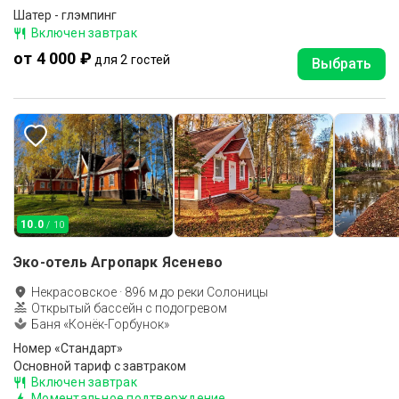
Шатер - глэмпинг
Включен завтрак
от 4 000 ₽
для 2 гостей
Выбрать
10.0
/ 10
Эко-отель Агропарк Ясенево
Некрасовское
·
896
м до
реки Солоницы
Открытый бассейн с подогревом
Баня «Конёк-Горбунок»
Номер «Стандарт»
Основной тариф с завтраком
Включен завтрак
Моментальное подтверждение