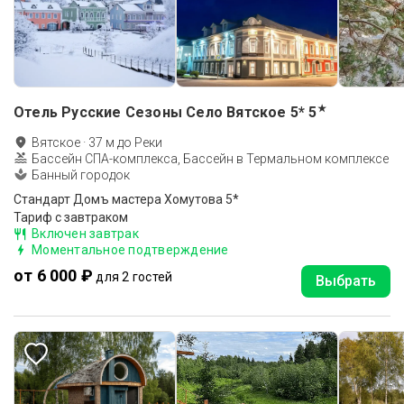
★
Отель Русские Сезоны Село Вятское 5*
5
Вятское
·
37
м до
Реки
Бассейн СПА-комплекса, Бассейн в Термальном комплексе
Банный городок
Стандарт Домъ мастера Хомутова 5*
Тариф с завтраком
Включен завтрак
Моментальное подтверждение
от 6 000 ₽
для 2 гостей
Выбрать