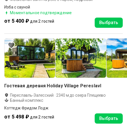
Изба с сауной
Моментальное подтверждение
от 5 400 ₽
для 2 гостей
Выбрать
Гостевая деревня Holiday Village Pereslavl
Переславль-Залесский
·
2340
м до
озера Плещеево
Банный комплекс
Коттедж Фридом Лодж
от 5 498 ₽
для 2 гостей
Выбрать