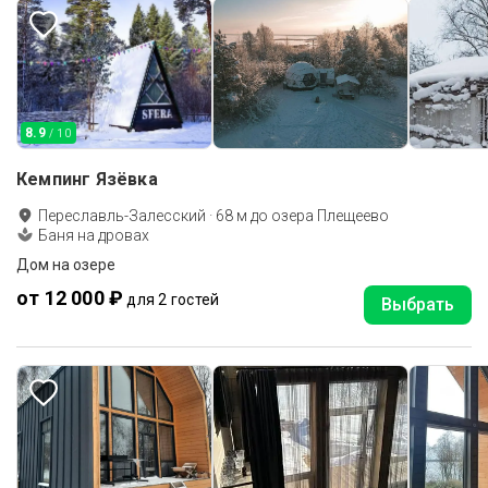
8.9
/ 10
Кемпинг Язёвка
Переславль-Залесский
·
68
м до
озера Плещеево
Баня на дровах
Дом на озере
от 12 000 ₽
для 2 гостей
Выбрать