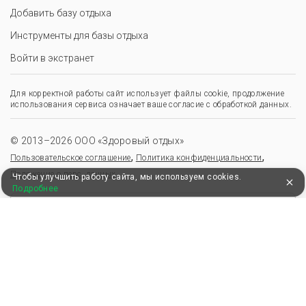
Добавить базу отдыха
Инструменты для базы отдыха
Войти в экстранет
Для корректной работы сайт использует файлы cookie, продолжение
использования сервиса означает ваше согласие с обработкой данных.
© 2013–2026 ООО «Здоровый отдых»
,
,
Пользовательское соглашение
Политика конфиденциальности
Положение о перс. данных
Чтобы улучшить работу сайта, мы используем cookies.
Подробнее
Удобные, быстрые и безопасные платежи
при оплате бронирований
Мы в Едином федеральном реестре турагентов
ООО “Здоровый отдых”