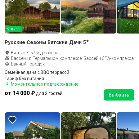
9.8
/ 10
★
Русские Сезоны Вятские Дачи
5
Вятское
·
57
м до
озера
Бассейн в Термальном комплексе, Бассейн СПА-комплекса
Банный городок
Семейная дача с BBQ террасой
Тариф без питания
Моментальное подтверждение
от 14 000 ₽
для 2 гостей
Выбрать