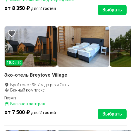
от 8 350 ₽
для 2 гостей
Выбрать
10.0
/ 10
Эко-отель Breytovo Village
Брейтово
·
95.7
м до
реки Сить
Банный комплекс
Глэмп
Включен завтрак
от 7 500 ₽
для 2 гостей
Выбрать