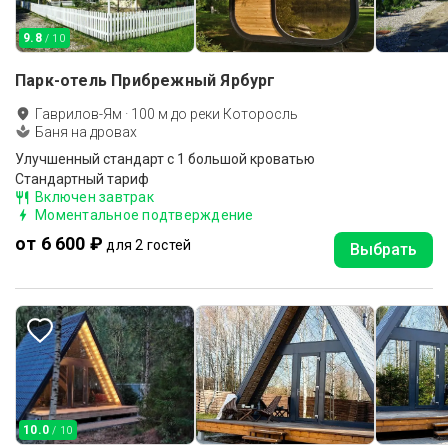
9.8
/ 10
Парк-отель Прибрежный Ярбург
Гаврилов-Ям
·
100
м до
реки Которосль
Баня на дровах
Улучшенный стандарт с 1 большой кроватью
Стандартный тариф
Включен завтрак
Моментальное подтверждение
от 6 600 ₽
для 2 гостей
Выбрать
10.0
/ 10