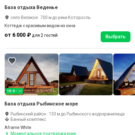
База отдыха Веденье
село Великое
·
700
м до
реки Которосль
Коттедж с красивым видом из окна
от 6 000 ₽
для 2 гостей
Выбрать
10.0
/ 10
База отдыха Рыбинское море
Рыбинский район
·
133
м до
Рыбинского водохранилища
Банный комплекс
Aframe White
Моментальное подтверждение