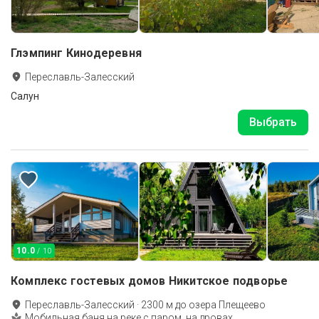
Глэмпинг Кинодеревня
Переславль-Залесский
Салун
Выбрать
10.0
/ 10
Комплекс гостевых домов Никитское подворье
Переславль-Залесский
·
2300
м до
озера Плещеево
Мобильная баня на реке с паром, на дровах