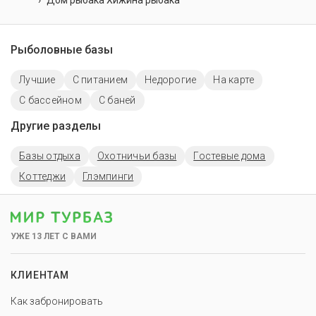
Дом рыбака Хижина рыбака
Рыболовные базы
Лучшие
С питанием
Недорогие
На карте
С бассейном
С баней
Другие разделы
Базы отдыха
Охотничьи базы
Гостевые дома
Коттеджи
Глэмпинги
УЖЕ 13 ЛЕТ С ВАМИ
КЛИЕНТАМ
Как забронировать