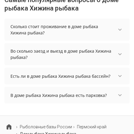
рыбака Хижина рыбака
Сколько стоит проживание в доме рыбака
Хижина рыбака?
Чтобы увидеть актуальные цены на проживание
в доме рыбака Хижина рыбака, выберите нужные
Во сколько заезд и выезд в доме рыбака Хижина
даты и количество гостей.
рыбака?
Заезд возможен после 14:00, а выезд необходимо
осуществить до 12:00.
Есть ли в доме рыбака Хижина рыбака бассейн?
В доме рыбака Хижина рыбака нет бассейна.
В доме рыбака Хижина рыбака есть парковка?
В доме рыбака Хижина рыбака нет парковки.
Рыболовные базы России
Пермский край