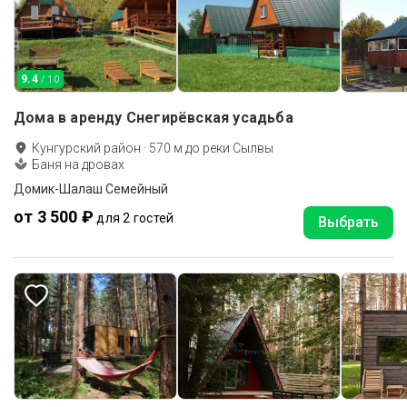
9.4
/ 10
Дома в аренду Снегирёвская усадьба
Кунгурский район
·
570
м до
реки Сылвы
Баня на дровах
Домик-Шалаш Семейный
от 3 500 ₽
для 2 гостей
Выбрать