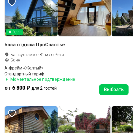
10.0
/ 10
База отдыха ПроСчастье
Башкултаево
·
81
м до
Реки
Баня
А-фрейм «Желтый»
Стандартный тариф
Моментальное подтверждение
от 6 800 ₽
для 2 гостей
Выбрать