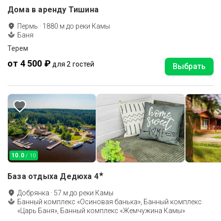
Дома в аренду Тишина
Пермь
·
1880
м до
реки Камы
Баня
Терем
от 4 500 ₽
для 2 гостей
Выбрать
10.0
/ 10
★
База отдыха Дедюха
4
Добрянка
·
57
м до
реки Камы
Банный комплекс «Осиновая банька», Банный комплекс
«Царь Баня», Банный комплекс «Жемчужина Камы»