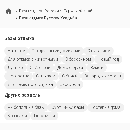
Базы отдыха России
Пермский край
База отдыха Русская Усадьба
Базы отдыха
На карте
С отдельными домиками
С питанием
Для отдыха с животными
С бассейном
Новый год
Лучшие
СПА-отели
Дома отдыха
Зимой
Недорогие
С пляжем
С баней
Загородные отели
Для семейного отдыха
Эко-отели
Другие разделы
Рыболовные базы
Охотничьи базы
Гостевые дома
Коттеджи
Глэмпинги