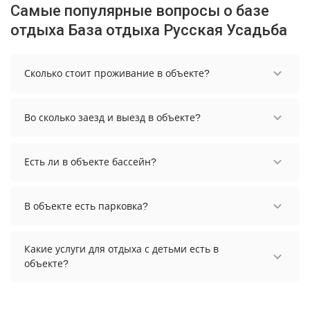
Самые популярные вопросы о базе
отдыха База отдыха Русская Усадьба
Сколько стоит проживание в объекте?
Стоимость проживания в объекте начинается от
4800 рублей. Чтобы увидеть актуальные цены на
Во сколько заезд и выезд в объекте?
проживание, выберите нужные даты и
количество гостей.
Заезд возможен после 14:00, а выезд необходимо
осуществить до 12:00.
Есть ли в объекте бассейн?
В объекте нет бассейна.
В объекте есть парковка?
В объекте есть парковка, уточните информацию
перед бронированием у менеджера, возможно,
Какие услуги для отдыха с детьми есть в
услуга оплачивается отдельно.
объекте?
Для детей в объекте работает детская площадка.