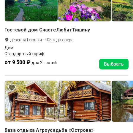
Гостевой дом СчастеЛюбитТишину
деревня Горшки
·
405
м до
озера
Дом
Стандартный тариф
от 9 500 ₽
для 2 гостей
Выбрать
База отдыха Агроусадьба «Острова»