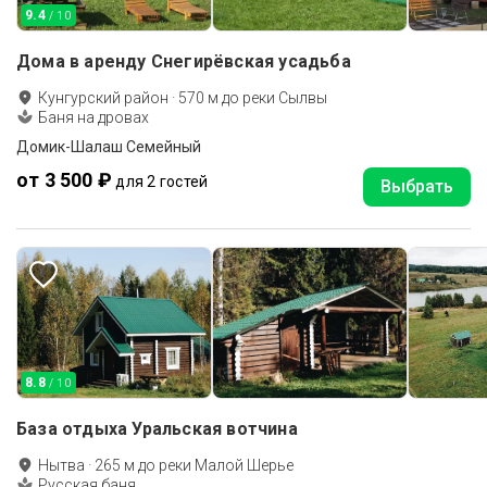
9.4
/ 10
Дома в аренду Снегирёвская усадьба
Кунгурский район
·
570
м до
реки Сылвы
Баня на дровах
Домик-Шалаш Семейный
от 3 500 ₽
для 2 гостей
Выбрать
8.8
/ 10
База отдыха Уральская вотчина
Нытва
·
265
м до
реки Малой Шерье
Русская баня