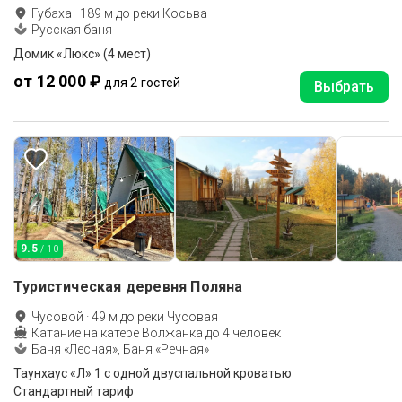
Губаха
·
189
м до
реки Косьва
Русская баня
Домик «Люкс» (4 мест)
от 12 000 ₽
для 2 гостей
Выбрать
9.5
/ 10
Туристическая деревня Поляна
Чусовой
·
49
м до
реки Чусовая
Катание на катере Волжанка до 4 человек
Баня «Лесная», Баня «Речная»
Таунхаус «Л» 1 с одной двуспальной кроватью
Стандартный тариф