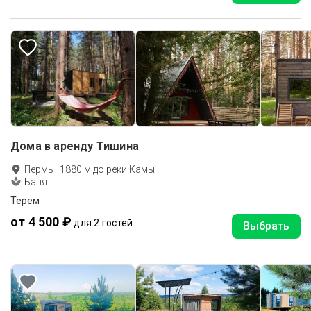
Дома в аренду Тишина
Пермь
·
1880
м до
реки Камы
Баня
Терем
от 4 500 ₽
для 2 гостей
Выбрать