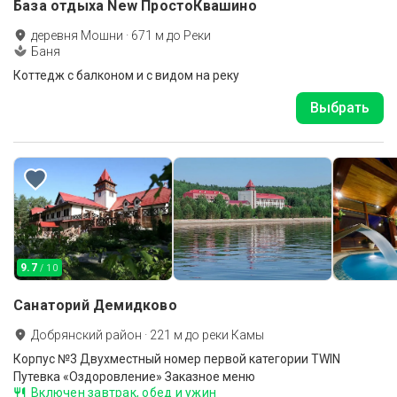
База отдыха New ПростоКвашино
деревня Мошни
·
671
м до
Реки
Баня
Коттедж с балконом и с видом на реку
Выбрать
9.7
/ 10
Санаторий Демидково
Добрянский район
·
221
м до
реки Камы
Корпус №3 Двухместный номер первой категории TWIN
Путевка «Оздоровление» Заказное меню
Включен завтрак, обед и ужин