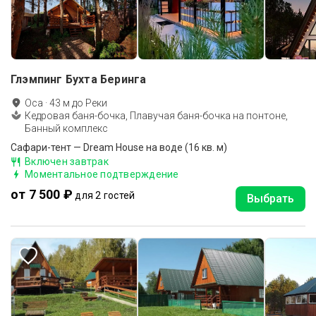
Глэмпинг Бухта Беринга
Оса
·
43
м до
Реки
Кедровая баня-бочка, Плавучая баня-бочка на понтоне,
Банный комплекс
Сафари-тент — Dream House на воде (16 кв. м)
Включен завтрак
Моментальное подтверждение
от 7 500 ₽
для 2 гостей
Выбрать