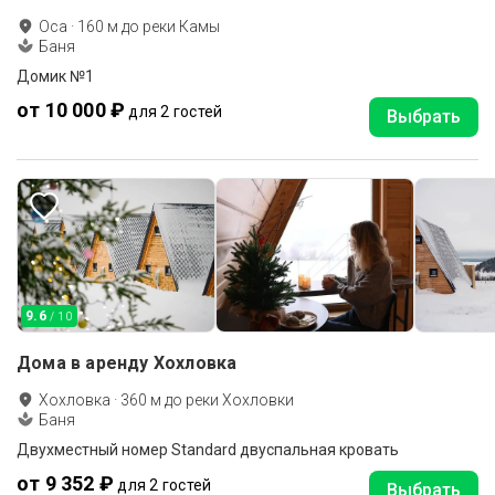
Оса
·
160
м до
реки Камы
Баня
Домик №1
от 10 000 ₽
для 2 гостей
Выбрать
9.6
/ 10
Дома в аренду Хохловка
Хохловка
·
360
м до
реки Хохловки
Баня
Двухместный номер Standard двуспальная кровать
от 9 352 ₽
для 2 гостей
Выбрать