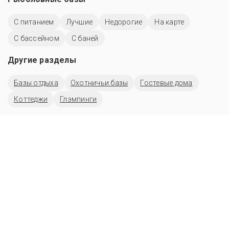
С питанием
Лучшие
Недорогие
На карте
С бассейном
С баней
Другие разделы
Базы отдыха
Охотничьи базы
Гостевые дома
Коттеджи
Глэмпинги