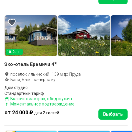
10.0
/ 10
★
Эко-отель Еремичи
4
поселок Ильинский
·
139
м до
Пруда
Баня, Баня по-черному
Дом студио
Стандартный тариф
Включен завтрак, обед и ужин
Моментальное подтверждение
от 24 000 ₽
для 2 гостей
Выбрать