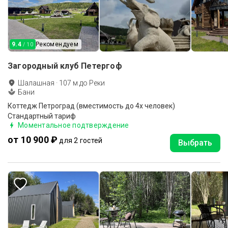
9.4
Рекомендуем
/ 10
Загородный клуб Петергоф
Шалашная
·
107
м до
Реки
Бани
Коттедж Петроград (вместимость до 4х человек)
Стандартный тариф
Моментальное подтверждение
от 10 900 ₽
для 2 гостей
Выбрать