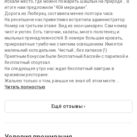
Искали место, где можно пожарить шашлык на природе... В
итоге нам предложили "40й меридиан".
Дорога из Люберец составила менее полтора часа.
На ресепшене нас приветливо встретила администратор.
Номер на третьем этаже. Вид из окон шикарен. Сам номер
чист и уютен. Есть тапочки, халаты, много полотенец и
мыльных принадлежностей. В номере большая кровать,
прикроватные тумбочки с мягким освещением. Имеется
маленький холодильник. Чистый , без запахов (!)
Приятным бонусом были бесплатный бассейн с парилкой и
бесплатный спортзал.
На следующее утро нас ждал бесплатный завтрак в
красивом ресторане.
Жальею только о том, раньше не знал об этом месте....
Читать полностью
Ещё отзывы ›
Условия проживания