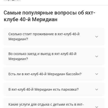
Самые популярные вопросы об яхт-
клубе 40-й Меридиан
Сколько стоит проживание в яхт-клуб 40-й
Меридиан?
Стоимость проживания в яхт-клуб 40-й
Меридиан начинается от 5170 рублей. Чтобы
Во сколько заезд и выезд в яхт-клуб 40-й
увидеть актуальные цены на проживание,
Меридиан?
выберите нужные даты и количество гостей.
Заезд возможен после 12:00, а выезд необходимо
осуществить до 14:00.
Есть ли в яхт-клуб 40-й Меридиан бассейн?
В яхт-клуб 40-й Меридиан есть крытый
плавательный бассейн.
В яхт-клуб 40-й Меридиан есть парковка?
В яхт-клуб 40-й Меридиан есть парковка,
уточните информацию перед бронированием у
Какие услуги для отдыха с детьми есть в яхт-
менеджера, возможно, услуга оплачивается