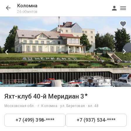
Коломна
26 объектов
1/35
★
Яхт-клуб 40-й Меридиан 3
Московская обл. · г. Коломна · ул. Береговая · вл. 48
+7 (499) 398-****
+7 (937) 534-****