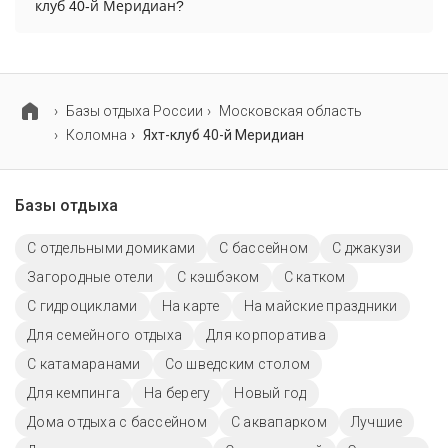
клуб 40-й Меридиан?
отдельно.
Для детей в яхт-клуб 40-й Меридиан работает
детская площадка.
Базы отдыха России
Московская область
Коломна
Яхт-клуб 40-й Меридиан
Базы отдыха
С отдельными домиками
С бассейном
С джакузи
Загородные отели
С кэшбэком
С катком
С гидроциклами
На карте
На майские праздники
Для семейного отдыха
Для корпоратива
С катамаранами
Со шведским столом
Для кемпинга
На берегу
Новый год
Дома отдыха с бассейном
С аквапарком
Лучшие