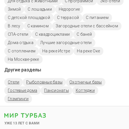
Для отдыха с животными
С программой
Эко-отели
Зимой
С лошадьми
Недорогие
С детской площадкой
С террасой
С питанием
В лесу
С камином
Загородные отели с бассейном
СПА-отели
С квадроциклами
С баней
Дома отдыха
Лучшие загородные отели
С отоплением
На реке Истре
На реке Оке
На Москве-реке
Другие разделы
Отели
Рыболовные базы
Охотничьи базы
Гостевые дома
Пансионаты
Коттеджи
Глэмпинги
УЖЕ 13 ЛЕТ С ВАМИ