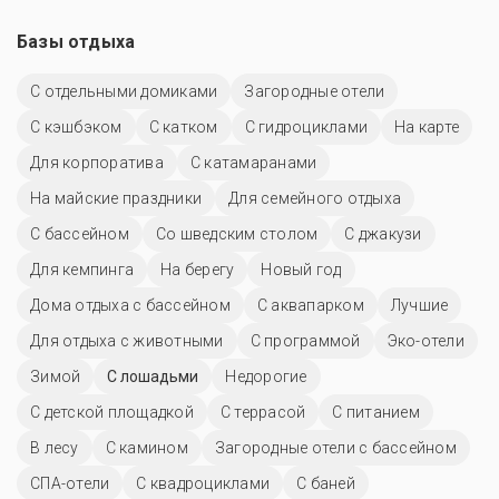
Базы отдыха
С отдельными домиками
Загородные отели
С кэшбэком
С катком
С гидроциклами
На карте
Для корпоратива
С катамаранами
На майские праздники
Для семейного отдыха
С бассейном
Со шведским столом
С джакузи
Для кемпинга
На берегу
Новый год
Дома отдыха с бассейном
С аквапарком
Лучшие
Для отдыха с животными
С программой
Эко-отели
Зимой
С лошадьми
Недорогие
С детской площадкой
С террасой
С питанием
В лесу
С камином
Загородные отели с бассейном
СПА-отели
С квадроциклами
С баней