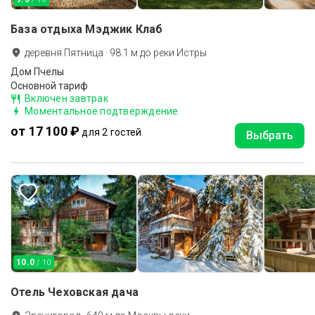
База отдыха Мэджик Клаб
деревня Пятница
·
98.1
м до
реки Истры
Дом Пчелы
Основной тариф
Включен завтрак
Моментальное подтверждение
от 17 100 ₽
для 2 гостей
Выбрать
10.0
/ 10
Отель Чеховская дача