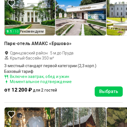
9.1
Рекомендуем
/ 10
Парк-отель АМАКС «Ершово»
Одинцовский район
·
5
м до
Пруда
Крытый бассейн 350 м²
3-местный стандарт первой категории (2,3 корп.)
Базовый тариф
Включен завтрак, обед и ужин
Моментальное подтверждение
от 12 200 ₽
для 2 гостей
Выбрать