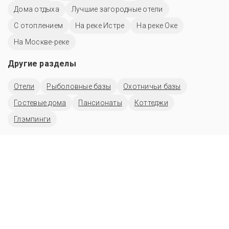
Дома отдыха
Лучшие загородные отели
С отоплением
На реке Истре
На реке Оке
На Москве-реке
Другие разделы
Отели
Рыболовные базы
Охотничьи базы
Гостевые дома
Пансионаты
Коттеджи
Глэмпинги