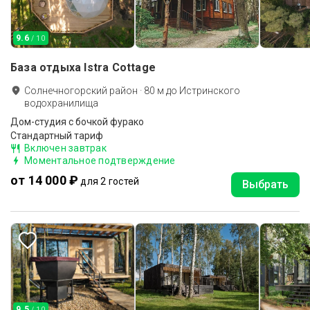
9.6
/ 10
База отдыха Istra Cottage
Солнечногорский район
·
80
м до
Истринского
водохранилища
Дом-студия с бочкой фурако
Стандартный тариф
Включен завтрак
Моментальное подтверждение
от 14 000 ₽
для 2 гостей
Выбрать
9.5
/ 10