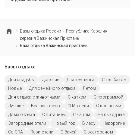
Для детей на базе отдыха Важинская пристань
работает детская кроватка.
Базы отдыха России
Республика Карелия
деревня Важинская Пристань
База отдыха Важинская пристань
Базы отдыха
Для свадьбы
Дорогие
Для кемпинга
С кэшбэком
Новые
Для семейного отдыха
Летом
Для отдыха с животными
С катком
С программой
Лучшие
Все включено
СПА-отели
С лошадьми
Дома отдыха
С питанием
С чаном
На выходные
Загородные отели
Новый год
В лесу
Недорогие
Со СПА
Парк-отели
С баней
С рестораном