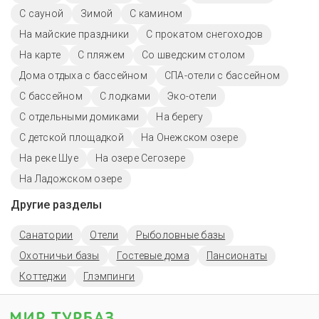
С сауной
Зимой
С камином
На майские праздники
С прокатом снегоходов
На карте
С пляжем
Со шведским столом
Дома отдыха с бассейном
СПА-отели с бассейном
С бассейном
С лодками
Эко-отели
С отдельными домиками
На берегу
С детской площадкой
На Онежском озере
На реке Шуе
На озере Сегозере
На Ладожском озере
Другие разделы
Санатории
Отели
Рыболовные базы
Охотничьи базы
Гостевые дома
Пансионаты
Коттеджи
Глэмпинги