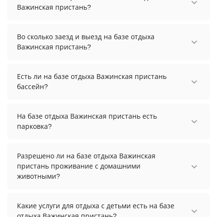
Важинская пристань?
Стоимость проживания на базе отдыха
Важинская пристань начинается от 18000
Во сколько заезд и выезд на базе отдыха
рублей. Чтобы увидеть актуальные цены на
Важинская пристань?
проживание, выберите нужные даты и
Заезд возможен после 15:00, а выезд необходимо
количество гостей.
осуществить до 12:00.
Есть ли на базе отдыха Важинская пристань
бассейн?
На базе отдыха Важинская пристань нет
бассейна.
На базе отдыха Важинская пристань есть
парковка?
На базе отдыха Важинская пристань есть
парковка, уточните информацию перед
Разрешено ли на базе отдыха Важинская
бронированием у менеджера, возможно, услуга
пристань проживание с домашними
оплачивается отдельно.
животными?
Проживание с домашними животными
запрещено.
Какие услуги для отдыха с детьми есть на базе
отдыха Важинская пристань?