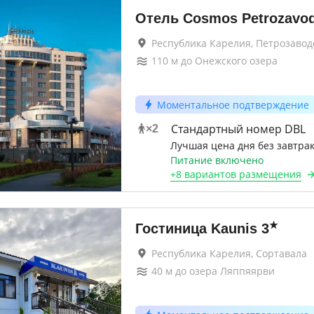
Отель Cosmos Petrozavo
Республика Карелия, Петрозавод
110
м до
Онежского озера
Моментальное подтверждение
Стандартный номер DBL
×
2
Лучшая цена дня без завтра
Питание включено
+
8 вариантов
размещения
★
Гостиница Kaunis
3
Республика Карелия, Сортавала
40
м до
озера Ляппяярви