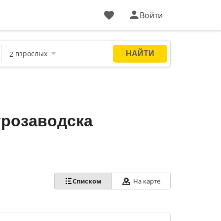
Войти
трозаводска
На карте
Списком