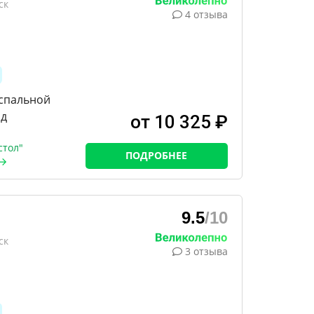
ск
4 отзыва
успальной
од
от 10 325 ₽
стол"
ПОДРОБНЕЕ
9.5
/10
ск
3 отзыва