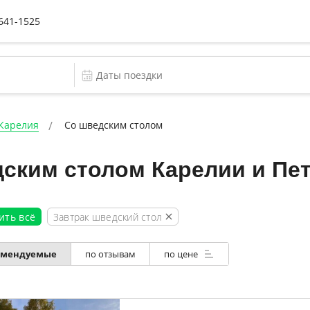
 641-1525
 Карелия
Со шведским столом
ским столом Карелии и Пе
Завтрак шведский стол
ить всё
по отзывам
по цене
омендуемые