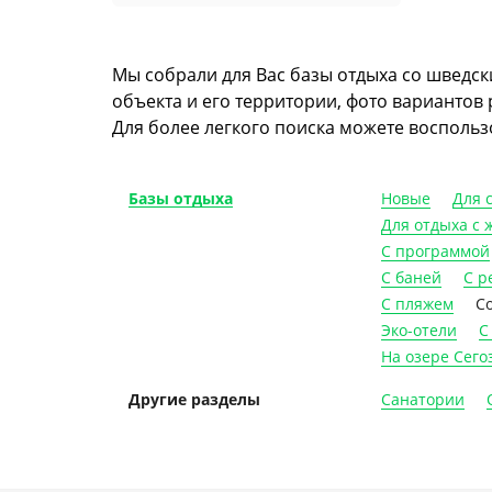
Мы собрали для Вас базы отдыха со шведск
объекта и его территории, фото вариантов
Для более легкого поиска можете воспольз
Новые
Для 
Базы отдыха
Для отдыха с
С программой
С баней
С р
С пляжем
С
Эко-отели
С
На озере Сего
Санатории
Другие разделы