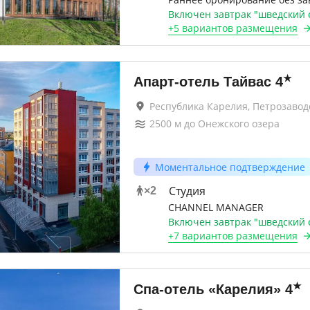
Включен завтрак "шведский 
+
5 вариантов
размещения
★
Апарт-отель Тайвас
4
Республика Карелия, Петрозавод
2500
м до
Онежского озера
Моментальное подтверждение
Студия
×
2
CHANNEL MANAGER
Включен завтрак "шведский 
+
7 вариантов
размещения
★
Спа-отель «Карелия»
4