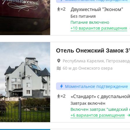
Двухместный "Эконом"
×
2
Без питания
Питание включено
+
10 вариантов
размещения
Отель Онежский Замок
3
Республика Карелия, Петрозавод
60
м до
Онежского озера
Моментальное подтверждение
«Стандарт» c двуспально
×
2
Завтрак включён
Включен завтрак "шведский 
+
6 вариантов
размещения