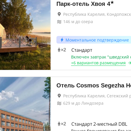
★
Парк-отель Хвоя
4
Республика Карелия, Кондопожс
146
м до
озера
Моментальное подтверждение
Стандарт
×
2
Включен завтрак "шведский 
+
6 вариантов
размещения
Отель Cosmos Segezha Ho
Республика Карелия, Сегежский 
629
м до
Линдозера
Стандарт 2-местный DBL
×
2
Раннее бронирование без за