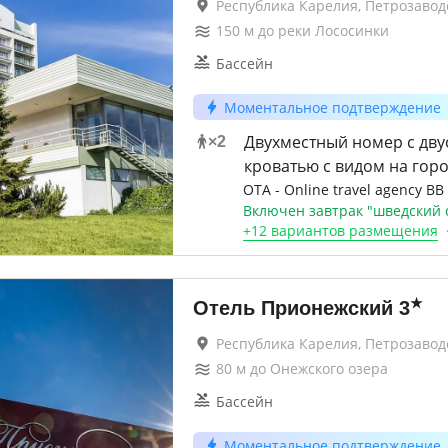
Республика Карелия, Петрозавод
150
м до
реки Лососинки
Бассейн
Моментальное подтверждение
Двухместный номер с дв
×
2
кроватью с видом на гор
OTA - Online travel agency BB
Включен завтрак "шведский 
+
12 вариантов
размещения
★
Отель Прионежский
3
Республика Карелия, Петрозавод
80
м до
Онежского озера
Бассейн
Моментальное подтверждение