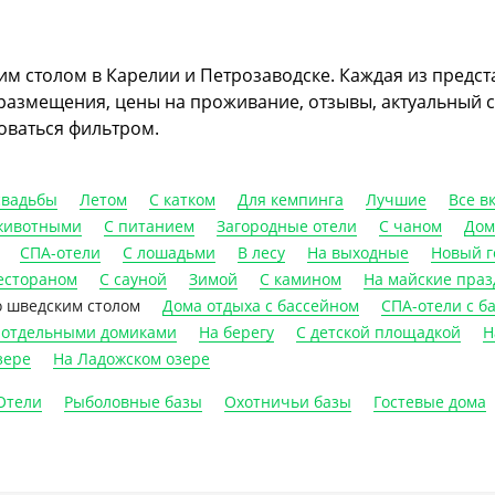
им столом в Карелии и Петрозаводске. Каждая из предс
 размещения, цены на проживание, отзывы, актуальный с
оваться фильтром.
свадьбы
Летом
С катком
Для кемпинга
Лучшие
Все в
 животными
С питанием
Загородные отели
С чаном
Дом
СПА-отели
С лошадьми
В лесу
На выходные
Новый г
естораном
С сауной
Зимой
С камином
На майские пра
о шведским столом
Дома отдыха с бассейном
СПА-отели с б
 отдельными домиками
На берегу
С детской площадкой
Н
зере
На Ладожском озере
Отели
Рыболовные базы
Охотничьи базы
Гостевые дома