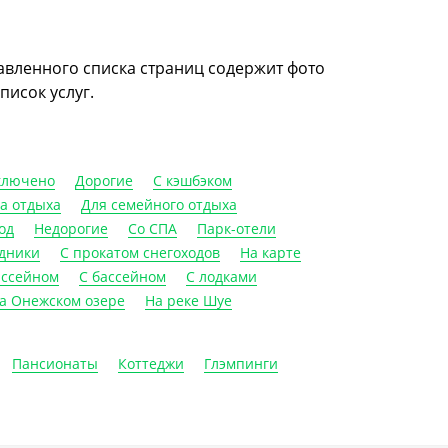
тавленного списка страниц содержит фото
писок услуг.
ключено
Дорогие
С кэшбэком
а отдыха
Для семейного отдыха
од
Недорогие
Со СПА
Парк-отели
здники
С прокатом снегоходов
На карте
ассейном
С бассейном
С лодками
а Онежском озере
На реке Шуе
Пансионаты
Коттеджи
Глэмпинги