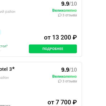
9.9
/10
кий район
3 отзыва
от 13 200 ₽
стол"
ПОДРОБНЕЕ
★
tel
3
9.9
/10
район
3 отзыва
от 7 700 ₽
втрака