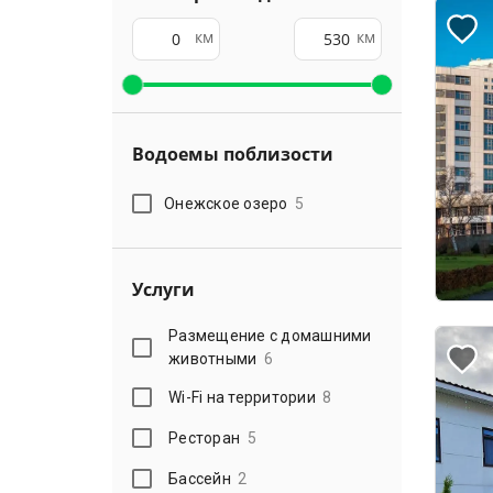
км
км
Водоемы поблизости
Онежское озеро
5
Услуги
Размещение с домашними
животными
6
Wi-Fi на территории
8
Ресторан
5
Бассейн
2