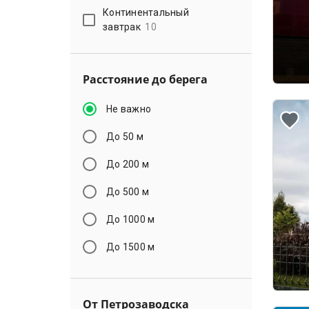
Континентальный
завтрак
10
Расстояние до берега
Не важно
До 50 м
До 200 м
До 500 м
До 1000 м
До 1500 м
От Петрозаводска