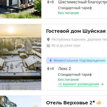
×
6
Шестиместный благоустр
Стандартный тариф
Без питания
Гостевой дом Шуйская
Республика Карелия, деревня Н
80
м до
реки Шуи
Моментальное подтверждение
×
8
Люкс 2
Стандартный тариф
Без питания
+
1 вариант
размещения
★
Отель Верховье
2