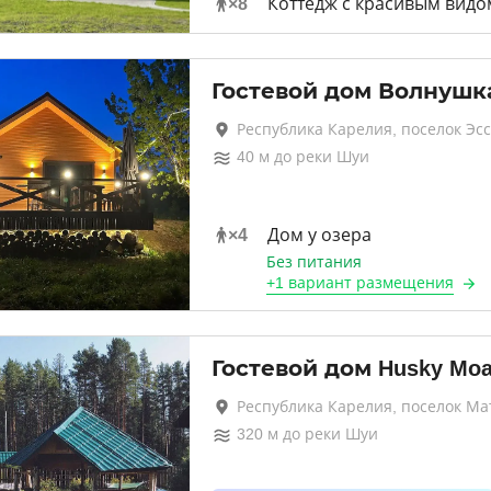
×
8
Коттедж с красивым видо
Гостевой дом Волнушк
Республика Карелия, поселок Эс
40
м до
реки Шуи
×
4
Дом у озера
Без питания
+
1 вариант
размещения
Гостевой дом Husky Mo
Республика Карелия, поселок М
320
м до
реки Шуи