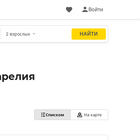
Войти
арелия
Списком
На карте