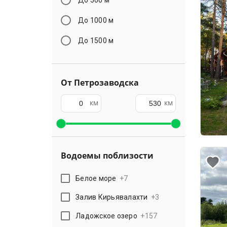
До 1000 м
До 1500 м
От Петрозаводска
км
км
Водоемы поблизости
Белое море
+
7
Залив Кирьявалахти
+
3
Ладожское озеро
+
157