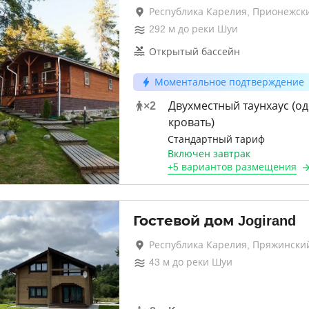
Республика Карелия, Прионежск
292
м до
реки Шуи
Открытый бассейн
Моментальное подтверждение
×
2
Двухместный таунхаус (о
кровать)
Стандартный тариф
Включен завтрак
+
5 вариантов
размещения
Гостевой дом Jogirand
Республика Карелия, Пряжински
43
м до
реки Шуи