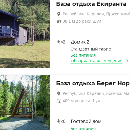
База отдыха Ёкиранта
Республика Карелия, Пряжински
38.1
м до
реки Шуи
×
2
Домик 2
Стандартный тариф
Без питания
+
4 варианта
размещения
База отдыха Берег Но
Республика Карелия, поселок М
400
м до
реки Шуи
×
6
Гостевой дом
Без питания