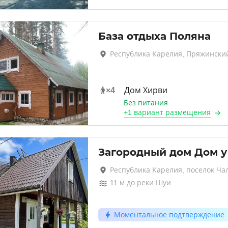
База отдыха Поляна
Республика Карелия, Пряжински
×
4
Дом Хирви
Без питания
+
1 вариант
размещения
Загородный дом Дом у
Республика Карелия, поселок Ча
11
м до
реки Шуи
Моментальное подтверждение