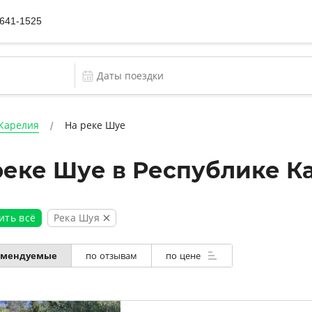
 641-1525
 Карелия
На реке Шуе
 реке Шуе в Республике К
Река Шуя
ить всё
омендуемые
по отзывам
по цене