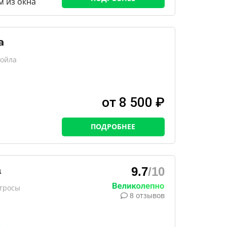
м из окна
а
сойла
от 8 500 ₽
ПОДРОБНЕЕ
a
9.7
/10
атросы
8 отзывов