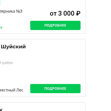
лярника №3
от 3 000 ₽
ПОДРОБНЕЕ
 Шуйский
й район
ПОДРОБНЕЕ
-местный Лес
к