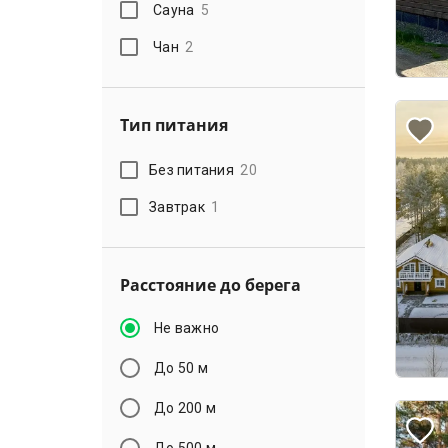
Сауна
5
Чан
2
Тип питания
Без питания
20
Завтрак
1
Расстояние до берега
Не важно
До 50 м
До 200 м
До 500 м