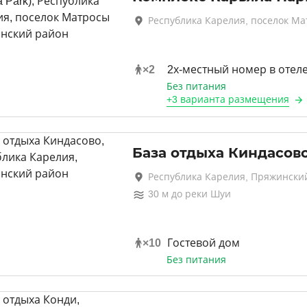
Республика Карелия, поселок М
×
2
2х-местный номер в отел
Без питания
+
3 варианта
размещения
База отдыха Киндасов
Республика Карелия, Пряжински
30
м до
реки Шуи
×
10
Гостевой дом
Без питания