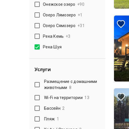
Онежское озеро
+
90
Озеро Лямозеро
+
1
Озеро Сямозеро
+
31
Река Кемь
+
3
Река Шуя
Услуги
Размещение с домашними
животными
8
Wi-Fi на территории
13
Бассейн
2
Пляж
1