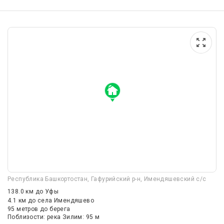
Республика Башкортостан, Гафурийский р-н, Имендяшевский с/с
138.0 км
до Уфы
4.1 км
до села Имендяшево
95 метров до берега
Поблизости: река Зилим: 95 м