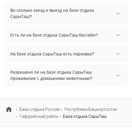
Стоимость проживания на базе отдыха СарыТаш
начинается от 6000 рублей. Чтобы увидеть
Во сколько заезд и выезд на базе отдыха
актуальные цены на проживание, выберите
СарыТаш?
нужные даты и количество гостей.
Заезд возможен после 14:00, а выезд необходимо
осуществить до 12:00.
Есть ли на базе отдыха СарыТаш бассейн?
На базе отдыха СарыТаш нет бассейна.
На базе отдыха СарыТаш есть парковка?
На базе отдыха СарыТаш есть парковка,
уточните информацию перед бронированием у
Разрешено ли на базе отдыха СарыТаш
менеджера, возможно, услуга оплачивается
проживание с домашними животными?
отдельно.
Проживание с домашними животными
разрешено. Однако, это может оплачиваться
дополнительно.
Базы отдыха России
Республика Башкортостан
Гафурийский район
База отдыха СарыТаш