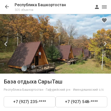
Республика Башкортостан
305 объектов
1/39
База отдыха СарыТаш
Республика Башкортостан · Гафурийский р-н · Имендяшевский с/с
+7 (927) 235-****
+7 (927) 548-****