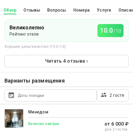
Обзор
Отзывы
Вопросы
Номера
Услуги
Описа
Великолепно
10.0
/10
Рейтинг отеля
Хорошее цена/качество (10.0/10)
Читать 4 отзыва ›
Варианты размещения
2 гостя
Минидом
от 6 000 ₽
Включен завтрак
для 2 гостей