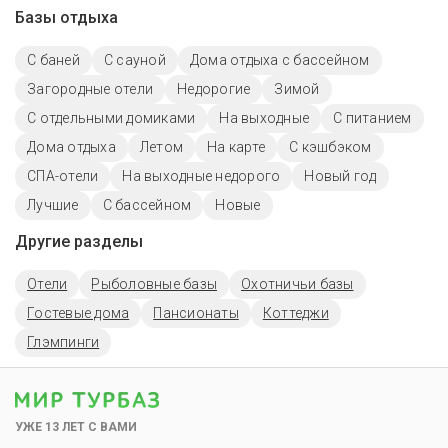
Базы отдыха
С баней
С сауной
Дома отдыха с бассейном
Загородные отели
Недорогие
Зимой
С отдельными домиками
На выходные
С питанием
Дома отдыха
Летом
На карте
С кэшбэком
СПА-отели
На выходные недорого
Новый год
Лучшие
С бассейном
Новые
Другие разделы
Отели
Рыболовные базы
Охотничьи базы
Гостевые дома
Пансионаты
Коттеджи
Глэмпинги
УЖЕ 13 ЛЕТ С ВАМИ