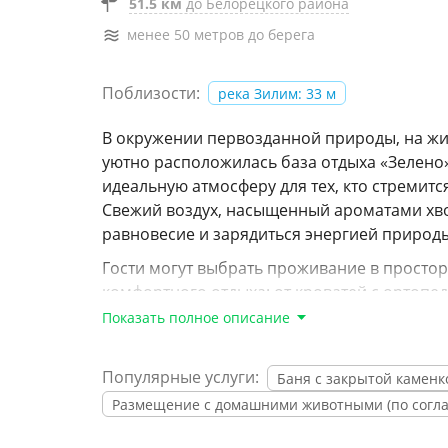
51.5 км
до Белорецкого района
менее 50 метров до берега
Поблизости:
река Зилим: 33 м
В окружении первозданной природы, на жив
уютно расположилась база отдыха «Зелено»
идеальную атмосферу для тех, кто стремитс
Свежий воздух, насыщенный ароматами хвои
равновесие и зарядиться энергией природ
Гости могут выбрать проживание в простор
комфортного отдыха: от кроватей с ортоп
оборудованных кухонь и современных удобст
Показать полное описание
открываются завораживающие виды на реку,
приглашают наслаждаться тёплыми вечерам
Популярные услуги:
Баня с закрытой каменк
Особое очарование месту придает традици
Размещение с домашними животными (по согл
создающей мягкий пар и атмосферу уюта. В
отдых в предбаннике дарят глубокое рассл