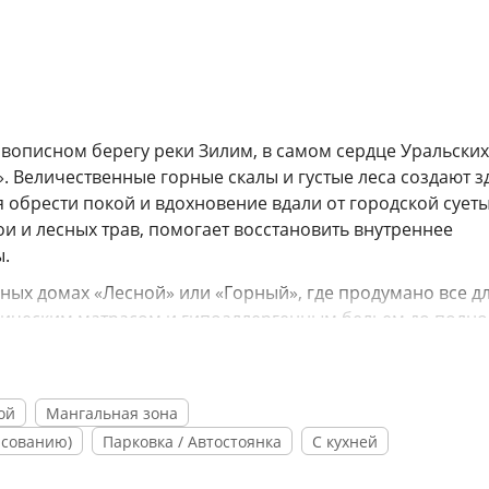
описном берегу реки Зилим, в самом сердце Уральских
. Величественные горные скалы и густые леса создают з
я обрести покой и вдохновение вдали от городской суеты
 и лесных трав, помогает восстановить внутреннее
ы.
ных домах «Лесной» или «Горный», где продумано все д
едическим матрасом и гипоаллергенным бельем до полн
в — Smart TV, Wi-Fi, санузлы с гигиеническим душем. И
 горы и лес, а просторные террасы и зоны барбекю
и на свежем воздухе.
ой
Мангальная зона
онная сибирская баня с тщательно сконструированной 
асованию)
Парковка / Автостоянка
С кухней
еники из душистых трав, контрастные обливания из кадк
абление, а на свежем воздухе гостей ждет уникальный б