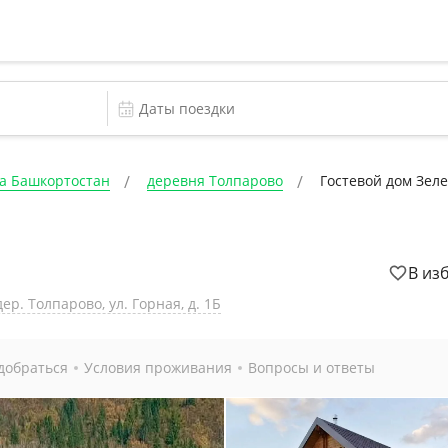
а Башкортостан
деревня Толпарово
Гостевой дом Зел
В из
р. Толпарово, ул. Горная, д. 1Б
добраться
Условия проживания
Вопросы и ответы