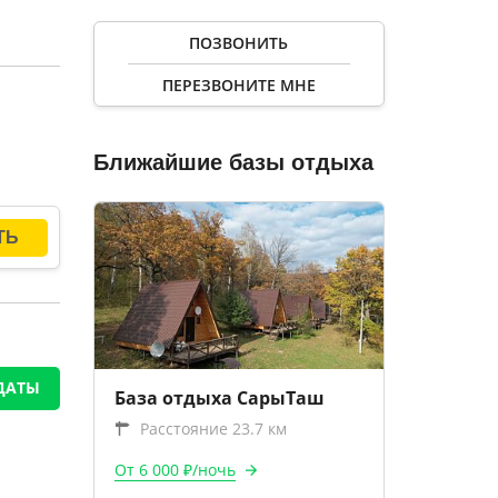
ПОЗВОНИТЬ
ПЕРЕЗВОНИТЕ МНЕ
земли.
я по
на лоне
Ближайшие базы отдыха
ДАТЫ
База отдыха СарыТаш
Расстояние 23.7 км
От 6 000 ₽/ночь