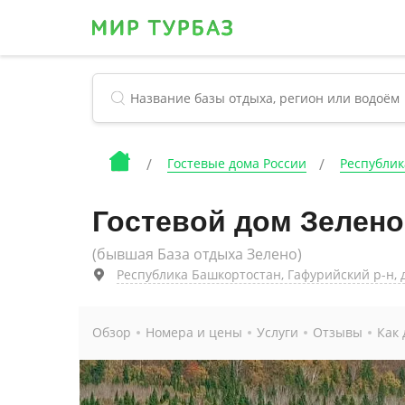
Гостевые дома России
Республик
Гостевой дом Зелено
(бывшая База отдыха Зелено)
Республика Башкортостан, Гафурийский р-н, де
Обзор
Номера и цены
Услуги
Отзывы
Как 