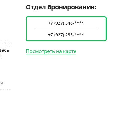
Отдел бронирования:
+7 (927) 548-****
+7 (927) 235-****
 гор,
десь
Посмотреть на карте
.
ля
остью
з окон
печью,
и и
анный