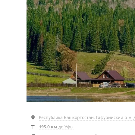
Республика Башкортостан, Гафурийский р-н, де
195.0 км
до Уфы