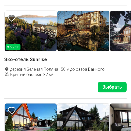
9.9
/ 10
Эко-отель Sunrise
деревня Зеленая Поляна
·
50
м до
озера Банного
Крытый бассейн 32 м²
Выбрать