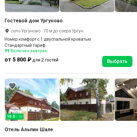
Гостевой дом Ургуново
село Ургуново
·
70
м до
озера Ургун
Номер комфорт с 1 двуспальной кроватью
Стандартный тариф
Включен завтрак
от 5 800 ₽
для 2 гостей
Выбрать
10.0
/ 10
Отель Альпин Шале