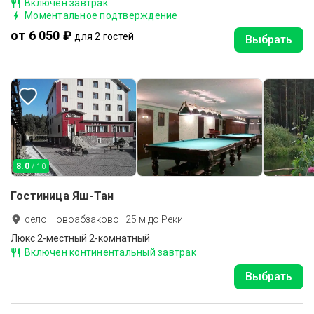
Включен завтрак
Моментальное подтверждение
от 6 050 ₽
для 2 гостей
Выбрать
8.0
/ 10
Гостиница Яш-Тан
село Новоабзаково
·
25
м до
Реки
Люкс 2-местный 2-комнатный
Включен континентальный завтрак
Выбрать