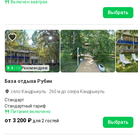
Включен завтрак
Выбрать
9.3
Рекомендуем
/ 10
База отдыха Рубин
село Кандрыкуль
·
260
м до
озера Кандрыкуль
Стандарт
Стандартный тариф
Питание включено
от 3 200 ₽
для 2 гостей
Выбрать