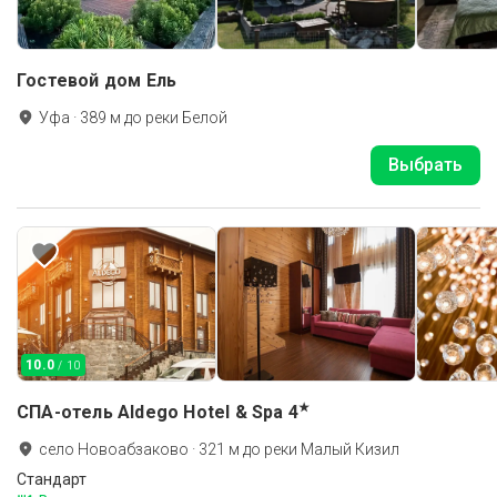
Гостевой дом Ель
Уфа
·
389
м до
реки Белой
Выбрать
10.0
/ 10
★
СПА-отель Aldego Hotel & Spa
4
село Новоабзаково
·
321
м до
реки Малый Кизил
Стандарт