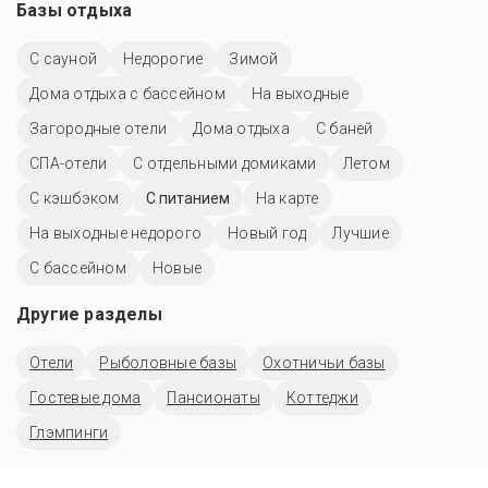
Базы отдыха
С сауной
Недорогие
Зимой
Дома отдыха с бассейном
На выходные
Загородные отели
Дома отдыха
С баней
СПА-отели
С отдельными домиками
Летом
С кэшбэком
С питанием
На карте
На выходные недорого
Новый год
Лучшие
С бассейном
Новые
Другие разделы
Отели
Рыболовные базы
Охотничьи базы
Гостевые дома
Пансионаты
Коттеджи
Глэмпинги