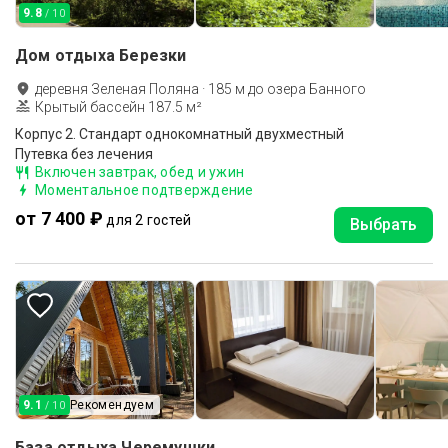
9.8
/ 10
Дом отдыха Березки
деревня Зеленая Поляна
·
185
м до
озера Банного
Крытый бассейн 187.5 м²
Корпус 2. Стандарт однокомнатный двухместный
Путевка без лечения
Включен завтрак, обед и ужин
Моментальное подтверждение
от 7 400 ₽
для 2 гостей
Выбрать
9.1
Рекомендуем
/ 10
База отдыха Черемушки