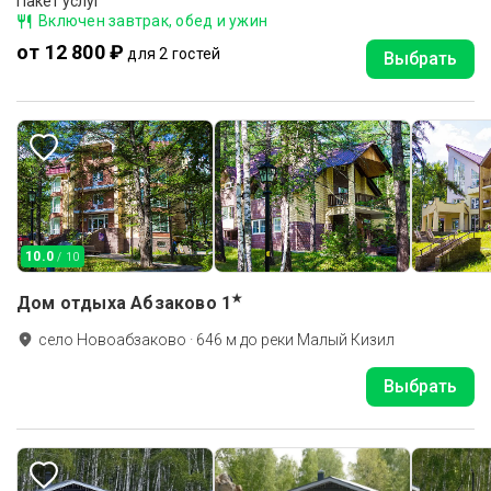
Пакет услуг
Включен завтрак, обед и ужин
от 12 800 ₽
для 2 гостей
Выбрать
10.0
/ 10
★
Дом отдыха Абзаково
1
село Новоабзаково
·
646
м до
реки Малый Кизил
Выбрать