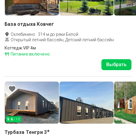
База отдыха Ковчег
Охлебинино
·
314
м до
реки Белой
Открытый летний бассейн, Детский летний бассейн
Коттедж VIP 4м
Питание включено
Выбрать
9.6
/ 10
★
Турбаза Тенгри
3