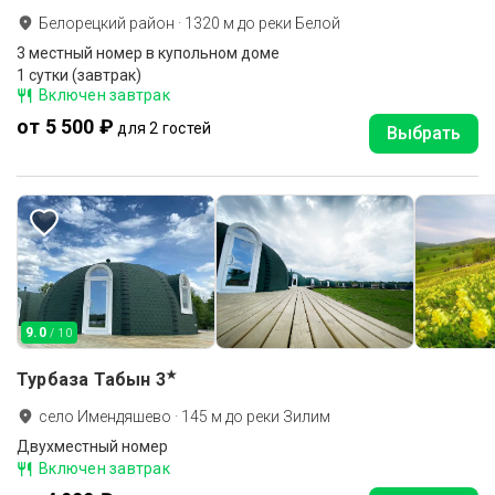
Белорецкий район
·
1320
м до
реки Белой
3 местный номер в купольном доме
1 сутки (завтрак)
Включен завтрак
от 5 500 ₽
для 2 гостей
Выбрать
9.0
/ 10
★
Турбаза Табын
3
село Имендяшево
·
145
м до
реки Зилим
Двухместный номер
Включен завтрак