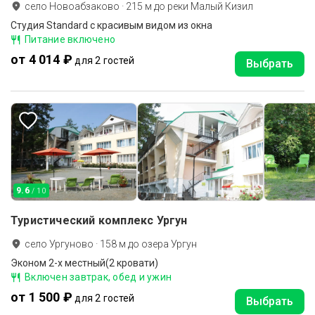
село Новоабзаково
·
215
м до
реки Малый Кизил
Студия Standard с красивым видом из окна
Питание включено
от 4 014 ₽
для 2 гостей
Выбрать
9.6
/ 10
Туристический комплекс Ургун
село Ургуново
·
158
м до
озера Ургун
Эконом 2-х местный(2 кровати)
Включен завтрак, обед и ужин
от 1 500 ₽
для 2 гостей
Выбрать