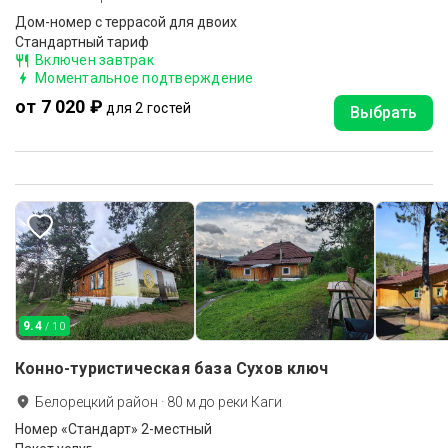
Дом-номер с террасой для двоих
Стандартный тариф
Включен завтрак
Моментальное подтверждение
от 7 020 ₽
для 2 гостей
Выбрать
9.4
/ 10
Конно-туристическая база Сухов ключ
Белорецкий район
·
80
м до
реки Каги
Номер «Стандарт» 2-местный