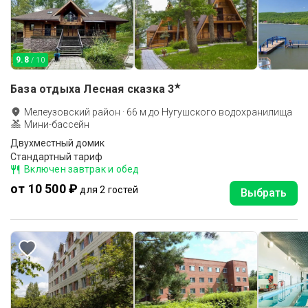
9.8
/ 10
★
База отдыха Лесная сказка
3
Мелеузовский район
·
66
м до
Нугушского водохранилища
Мини-бассейн
Двухместный домик
Стандартный тариф
Включен завтрак и обед
от 10 500 ₽
для 2 гостей
Выбрать