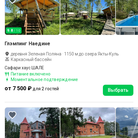
9.8
/ 10
Глэмпинг Наедине
деревня Зеленая Поляна
·
1150
м до
озера Якты-Куль
Каркасный бассейн
Сафари хаус ШАЛЕ
Питание включено
Моментальное подтверждение
от 7 500 ₽
для 2 гостей
Выбрать