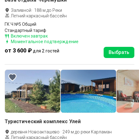
Заливной
·
188
м до
Реки
Летний каркасный бассейн
ГК Ч №5 Общий
Стандартный тариф
Включен завтрак
Моментальное подтверждение
от 3 600 ₽
для 2 гостей
Выбрать
Туристический комплекс Улей
деревня Новоакташево
·
249
м до
реки Карламан
Летний каркасный бассейн