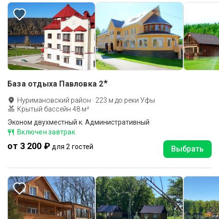
★
База отдыха Павловка
2
Нуримановский район
·
223
м до
реки Уфы
Крытый бассейн 48 м²
Эконом двухместный к. Административный
Включен завтрак
от 3 200 ₽
для 2 гостей
Выбрать