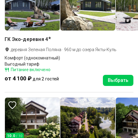
★
ГК Эко-деревня
4
деревня Зеленая Поляна
·
960
м до
озера Якты-Куль
Комфорт (однокомнатный)
Выгодный тариф
Питание включено
от 4 100 ₽
для 2 гостей
Выбрать
10.0
/ 10