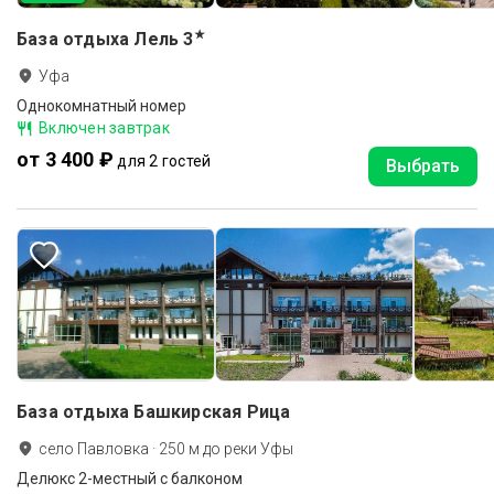
★
База отдыха Лель
3
Уфа
Однокомнатный номер
Включен завтрак
от 3 400 ₽
для 2 гостей
Выбрать
База отдыха Башкирская Рица
село Павловка
·
250
м до
реки Уфы
Делюкс 2-местный с балконом