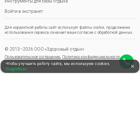
Инструменты для базы отдыха
Войти в экстранет
Для корректной работы сайт использует файлы cookie, продолжение
использования сервиса означает ваше согласие с обработкой данных.
© 2013–2026 ООО «Здоровый отдых»
,
,
Пользовательское соглашение
Политика конфиденциальности
Чтобы улучшить работу сайта, мы используем cookies.
Положение о перс. данных
Подробнее
Удобные, быстрые и безопасные платежи
при оплате бронирований
Мы в Едином федеральном реестре турагентов
ООО “Здоровый отдых”
0008795
РТА