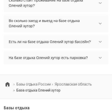
Сколько стоит проживание на базе отдыха
Олений хутор?
Стоимость проживания на базе отдыха Олений
хутор начинается от 2000 рублей. Чтобы увидеть
Во сколько заезд и выезд на базе отдыха
актуальные цены на проживание, выберите
Олений хутор?
нужные даты и количество гостей.
Заезд возможен после 14:00, а выезд необходимо
осуществить до 12:00.
Есть ли на базе отдыха Олений хутор бассейн?
На базе отдыха Олений хутор нет бассейна.
На базе отдыха Олений хутор есть парковка?
На базе отдыха Олений хутор нет парковки.
Базы отдыха России
Ярославская область
База отдыха Олений хутор
Базы отдыха