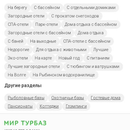
На берегу
С бассейном
С отдельными домиками
Загородные отели
С прокатом снегоходов
СПА-отели
Парк-отели
Дома отдыха с бассейном
Загородные отели с бассейном
Дома отдыха
С баней
На выходные
СПА-отели с бассейном
Недорогие
Для отдыха с животными
Лучшие
Эко-отели
На карте
Новый год
С питанием
Лучшие загородные отели
С тюбингом и ватрушками
На Волге
На Рыбинском водохранилище
Другие разделы
Рыболовные базы
Охотничьи базы
Гостевые дома
Пансионаты
Коттеджи
Глэмпинги