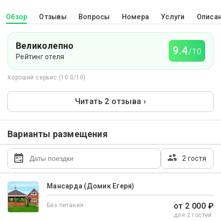
Обзор
Отзывы
Вопросы
Номера
Услуги
Описа
Великолепно
9.4
/10
Рейтинг отеля
Хороший сервис (10.0/10)
Читать 2 отзыва ›
Варианты размещения
2 гостя
Мансарда (Домик Егеря)
от 2 000 ₽
Без питания
для 2 гостей