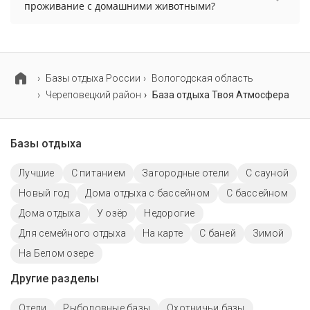
проживание с домашними животными?
Проживание с домашними животными
разрешено. Однако, это может оплачиваться
дополнительно.
Базы отдыха России
Вологодская область
Череповецкий район
База отдыха Твоя Атмосфера
Базы отдыха
Лучшие
С питанием
Загородные отели
С сауной
Новый год
Дома отдыха с бассейном
С бассейном
Дома отдыха
У озёр
Недорогие
Для семейного отдыха
На карте
С баней
Зимой
На Белом озере
Другие разделы
Отели
Рыболовные базы
Охотничьи базы