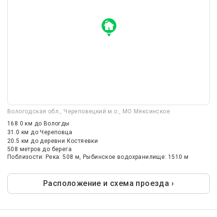
Вологодская обл., Череповецкий м.о., МО Мяксинское
168.0 км
до Вологды
31.0 км
до Череповца
20.5 км
до деревни Костяевки
508 метров до берега
Поблизости: Река: 508 м, Рыбинское водохранилище: 1510 м
Расположение и схема проезда ›