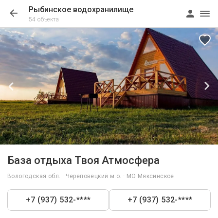
Рыбинское водохранилище
54 объекта
1/40
База отдыха Твоя Атмосфера
Вологодская обл. · Череповецкий м.о. · МО Мяксинское
+7 (937) 532-****
+7 (937) 532-****