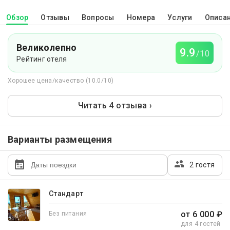
Обзор
Отзывы
Вопросы
Номера
Услуги
Описа
Великолепно
9.9
/10
Рейтинг отеля
Хорошее цена/качество (10.0/10)
Читать 4 отзыва ›
Варианты размещения
2 гостя
Стандарт
от 6 000 ₽
Без питания
для 4 гостей