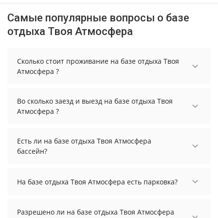
Самые популярные вопросы о базе
отдыха Твоя Атмосфера
Сколько стоит проживание на базе отдыха Твоя
Атмосфера ?
Стоимость проживания на базе отдыха Твоя
Атмосфера начинается от 6000 рублей. Чтобы
Во сколько заезд и выезд на базе отдыха Твоя
увидеть актуальные цены на проживание,
Атмосфера ?
выберите нужные даты и количество гостей.
Заезд возможен после 15:00, а выезд необходимо
осуществить до 12:00.
Есть ли на базе отдыха Твоя Атмосфера
бассейн?
На базе отдыха Твоя Атмосфера нет бассейна.
На базе отдыха Твоя Атмосфера есть парковка?
На базе отдыха Твоя Атмосфера нет парковки.
Разрешено ли на базе отдыха Твоя Атмосфера