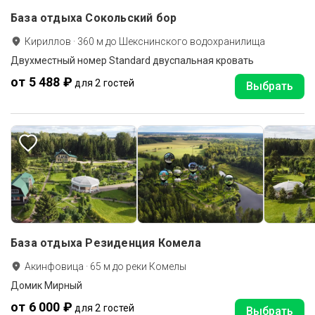
База отдыха Сокольский бор
Кириллов
·
360
м до
Шекснинского водохранилища
Двухместный номер Standard двуспальная кровать
от 5 488 ₽
для 2 гостей
Выбрать
База отдыха Резиденция Комела
Акинфовица
·
65
м до
реки Комелы
Домик Мирный
от 6 000 ₽
для 2 гостей
Выбрать