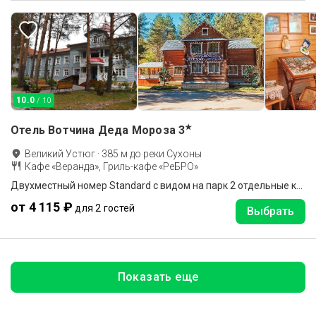
10.0
/ 10
★
Отель Вотчина Деда Мороза
3
Великий Устюг
·
385
м до
реки Сухоны
Кафе «Веранда», Гриль-кафе «РеБРО»
Двухместный номер Standard с видом на парк 2 отдельные кровати
от 4 115 ₽
для 2 гостей
Выбрать
Показать еще