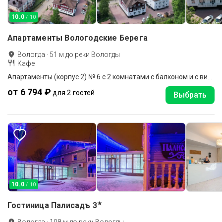
10.0
/ 10
Апартаменты Вологодские Берега
Вологда
·
51
м до
реки Вологды
Кафе
Апартаменты (корпус 2) № 6 с 2 комнатами с балконом и с видом на внутренний двор
от 6 794 ₽
для 2 гостей
Выбрать
10.0
/ 10
★
Гостиница Палисадъ
3