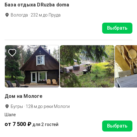
База отдыха DRuzba doma
Вологда
·
232
м до
Пруда
Выбрать
Дом на Мологе
Бугры
·
128
м до
реки Мологи
Шале
от 7 500 ₽
для 2 гостей
Выбрать