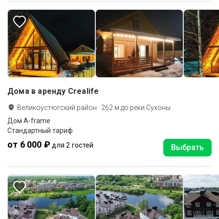
Дома в аренду Crealife
Великоустюгский район
·
262
м до
реки Сухоны
Дом A-frame
Стандартный тариф
от 6 000 ₽
для 2 гостей
Выбрать