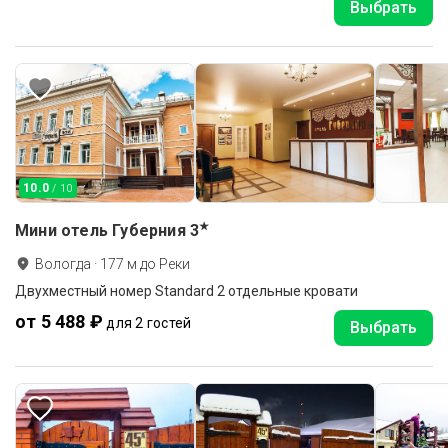
Выбрать
10.0
/ 10
★
Мини отель Губерния
3
Вологда
·
177
м до
Реки
Двухместный номер Standard 2 отдельные кровати
от 5 488 ₽
для 2 гостей
Выбрать