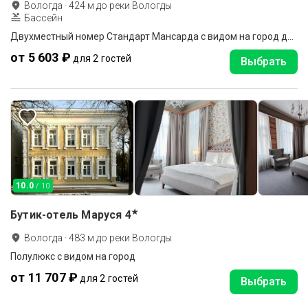
Вологда
·
424
м до
реки Вологды
Бассейн
Двухместный номер Стандарт Мансарда с видом на город двуспальная кровать
от 5 603 ₽
для 2 гостей
Выбрать
10.0
/ 10
★
Бутик-отель Маруся
4
Вологда
·
483
м до
реки Вологды
Полулюкс с видом на город
от 11 707 ₽
для 2 гостей
Выбрать