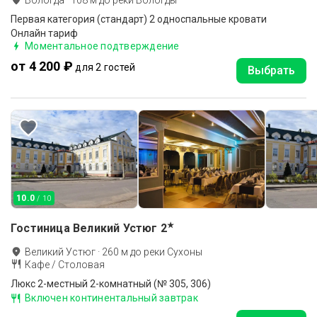
Вологда
·
108
м до
реки Вологды
Первая категория (стандарт) 2 односпальные кровати
Онлайн тариф
Моментальное подтверждение
от 4 200 ₽
для 2 гостей
Выбрать
10.0
/ 10
★
Гостиница Великий Устюг
2
Великий Устюг
·
260
м до
реки Сухоны
Кафе / Столовая
Люкс 2-местный 2-комнатный (№ 305, 306)
Включен континентальный завтрак