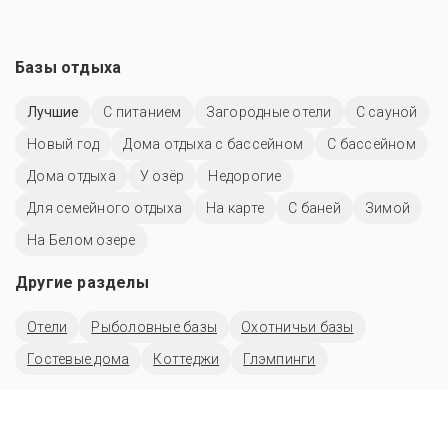
Базы отдыха
Лучшие
С питанием
Загородные отели
С сауной
Новый год
Дома отдыха с бассейном
С бассейном
Дома отдыха
У озёр
Недорогие
Для семейного отдыха
На карте
С баней
Зимой
На Белом озере
Другие разделы
Отели
Рыболовные базы
Охотничьи базы
Гостевые дома
Коттеджи
Глэмпинги