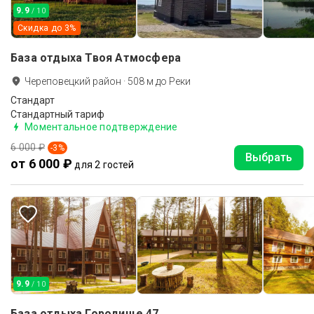
9.9
/ 10
Скидка до
3
%
База отдыха Твоя Атмосфера
Череповецкий район
·
508
м до
Реки
Стандарт
Стандартный тариф
Моментальное подтверждение
6 000 ₽
-
3
%
Выбрать
от 6 000 ₽
для 2 гостей
9.9
/ 10
База отдыха Городище 47