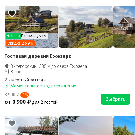
9.4
Рекомендуем
/ 10
Скидка до
9
%
Гостевая деревня Ежезеро
Вытегорский
·
385
м до
озера Ежозера
Кафе
2-х местный коттедж
Моментальное подтверждение
3 900 ₽
-
9
%
Выбрать
от 3 900 ₽
для 2 гостей