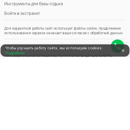
Инструменты для базы отдыха
Войти в экстранет
Для корректной работы сайт использует файлы cookie, продолжение
использования сервиса означает ваше согласие с обработкой данных.
Чтобы улучшить работу сайта, мы используем cookies.
© 2013–2026 ООО «Здоровый отдых»
Подробнее
,
,
Пользовательское соглашение
Политика конфиденциальности
Положение о перс. данных
Удобные, быстрые и безопасные платежи
при оплате бронирований
Мы в Едином федеральном реестре турагентов
ООО “Здоровый отдых”
0008795
РТА