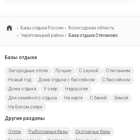
На базе отдыха Стёпаново есть парковка,
уточните информацию перед бронированием у
менеджера, возможно, услуга оплачивается
отдельно.
Базы отдыха России
Вологодская область
Череповецкий район
База отдыха Стёпаново
Базы отдыха
Загородные отели
Лучшие
С сауной
С питанием
Новый год
Дома отдыха с бассейном
С бассейном
Дома отдыха
У озёр
Недорогие
Для семейного отдыха
На карте
С баней
Зимой
На Белом озере
Другие разделы
Отели
Рыболовные базы
Охотничьи базы