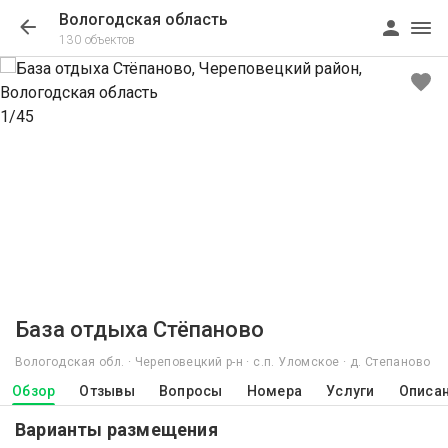
Вологодская область
130 объектов
1/45
База отдыха Стёпаново
Вологодская обл. · Череповецкий р-н · с.п. Уломское · д. Степаново
Обзор
Отзывы
Вопросы
Номера
Услуги
Описа
Варианты размещения