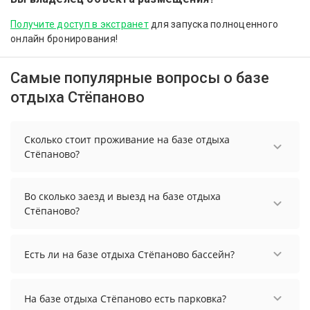
Получите доступ в экстранет
для запуска полноценного
онлайн бронирования!
Самые популярные вопросы о базе
отдыха Стёпаново
Сколько стоит проживание на базе отдыха
Стёпаново?
Чтобы увидеть актуальные цены на проживание
на базе отдыха Стёпаново, выберите нужные
Во сколько заезд и выезд на базе отдыха
даты и количество гостей.
Стёпаново?
Заезд возможен после 14:00, а выезд необходимо
осуществить до 12:00.
Есть ли на базе отдыха Стёпаново бассейн?
На базе отдыха Стёпаново нет бассейна.
На базе отдыха Стёпаново есть парковка?