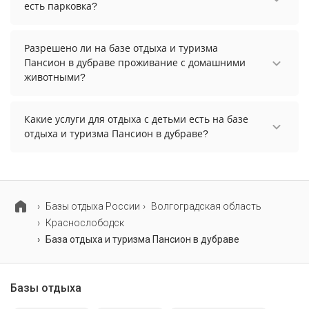
есть парковка?
На базе отдыха и туризма Пансион в дубраве
есть парковка, уточните информацию перед
Разрешено ли на базе отдыха и туризма
бронированием у менеджера, возможно, услуга
Пансион в дубраве проживание с домашними
оплачивается отдельно.
животными?
Проживание с домашними животными
разрешено. Однако, это может оплачиваться
Какие услуги для отдыха с детьми есть на базе
дополнительно.
отдыха и туризма Пансион в дубраве?
Для детей на базе отдыха и туризма Пансион в
дубраве работает детская площадка.
Базы отдыха России
Волгоградская область
Краснослободск
База отдыха и туризма Пансион в дубраве
Базы отдыха