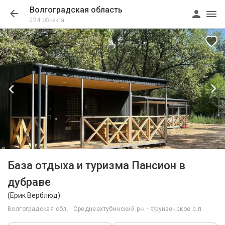
Волгоградская область
224 объекта
1/31
База отдыха и туризма Пансион в
дубраве
(Ерик Верблюд)
Волгоградская обл. · Среднеахтубинский р-н · Фрунзенское с.п.