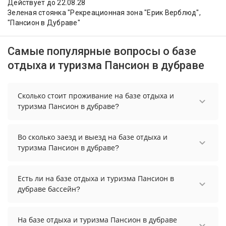
Действует до 22.08.28
Зеленая стоянка "Рекреационная зона "Ерик Верблюд",
"Пансион в Дубраве"
Самые популярные вопросы о базе
отдыха и туризма Пансион в дубраве
Сколько стоит проживание на базе отдыха и
туризма Пансион в дубраве?
Стоимость проживания на базе отдыха и
туризма Пансион в дубраве начинается от 7059
Во сколько заезд и выезд на базе отдыха и
рублей. Чтобы увидеть актуальные цены на
туризма Пансион в дубраве?
проживание, выберите нужные даты и
Заезд возможен после 14:00, а выезд необходимо
количество гостей.
осуществить до 12:00.
Есть ли на базе отдыха и туризма Пансион в
дубраве бассейн?
На базе отдыха и туризма Пансион в дубраве нет
бассейна.
На базе отдыха и туризма Пансион в дубраве