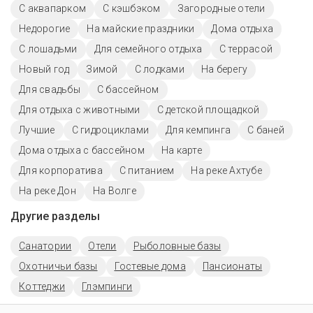
С аквапарком
С кэшбэком
Загородные отели
Недорогие
На майские праздники
Дома отдыха
С лошадьми
Для семейного отдыха
С террасой
Новый год
Зимой
С лодками
На берегу
Для свадьбы
С бассейном
Для отдыха с животными
С детской площадкой
Лучшие
С гидроциклами
Для кемпинга
С баней
Дома отдыха с бассейном
На карте
Для корпоратива
С питанием
На реке Ахтубе
На реке Дон
На Волге
Другие разделы
Санатории
Отели
Рыболовные базы
Охотничьи базы
Гостевые дома
Пансионаты
Коттеджи
Глэмпинги