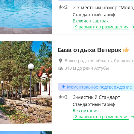
2-х местный номер "Мол
×
2
Стандартный тариф
Включен завтрак
+
9 вариантов
размещения
База отдыха Ветерок
Волгоградская область, Среднеа
310
м до
реки Ахтубы
Моментальное подтверждение
3-местный Стандарт
×
3
Стандартный тариф
Без питания
+
8 вариантов
размещения