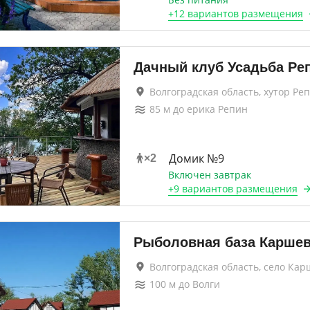
+
12 вариантов
размещения
Дачный клуб Усадьба Ре
Волгоградская область, хутор Ре
85
м до
ерика Репин
Домик №9
×
2
Включен завтрак
+
9 вариантов
размещения
Рыболовная база Карше
Волгоградская область, село Ка
100
м до
Волги