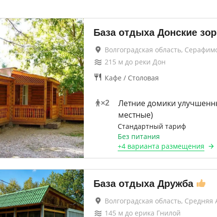
База отдыха Донские зор
Волгоградская область, Серафим
215
м до
реки Дон
Кафе / Столовая
Летние домики улучшенны
×
2
местные)
Стандартный тариф
Без питания
+
4 варианта
размещения
База отдыха Дружба
Волгоградская область, Средняя 
145
м до
ерика Гнилой