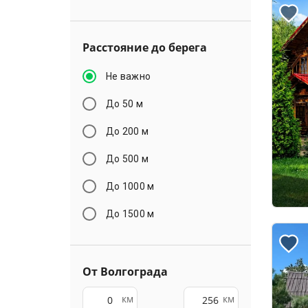
Расстояние до берега
Не важно
До 50 м
До 200 м
До 500 м
До 1000 м
До 1500 м
От Волгограда
км
км