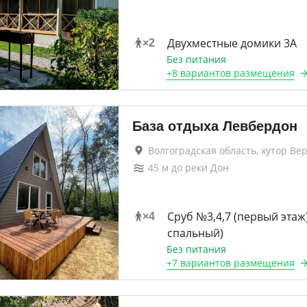
Двухместные домики 3А
×
2
Без питания
+
8 вариантов
размещения
База отдыха Левбердон
Волгоградская область, хутор Ве
45
м до
реки Дон
Сруб №3,4,7 (первый этаж) 
×
4
спальный)
Без питания
+
7 вариантов
размещения