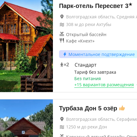
★
Парк-отель Пересвет
3
Волгоградская область, Средняя 
308
м до
реки Ахтубы
Открытый бассейн
Кафе «Кнехт»
Моментальное подтверждение
Стандарт
×
2
Тариф без завтрака
Без питания
+
15 вариантов
размещения
Турбаза Дон 5 озёр
Волгоградская область, Серафим
1250
м до
реки Дон
Каркасный летний бассейн, Отк