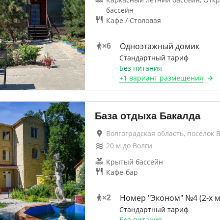
бассейн
Кафе / Столовая
Одноэтажный домик
×
6
Стандартный тариф
Без питания
+
1 вариант
размещения
База отдыха Бакалда
Волгоградская область, поселок 
20
м до
Волги
Крытый бассейн
Кафе-бар
Номер "Эконом" №4 (2-х 
×
2
Стандартный тариф
Без питания