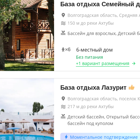
База отдыха Семейный д
Волгоградская область, Средняя 
150
м до
реки Ахтубы
Бассейн для взрослых, Детский 
6-местный дом
×
6
Без питания
+
1 вариант
размещения
База отдыха Лазурит
Волгоградская область, поселок
217
м до
реки Ахтубы
Детский бассейн, Открытый бас
бассейн под куполом
Моментальное подтверждение