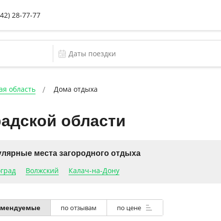
442) 28-77-77
ая область
Дома отдыха
радской области
лярные места загородного отдыха
оград
Волжский
Калач-на-Дону
омендуемые
по отзывам
по цене