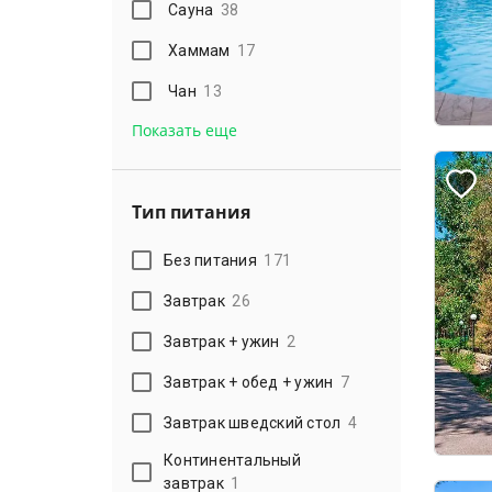
Сауна
38
Хаммам
17
Чан
13
Показать еще
Тип питания
Без питания
171
Завтрак
26
Завтрак + ужин
2
Завтрак + обед + ужин
7
Завтрак шведский стол
4
Континентальный
завтрак
1