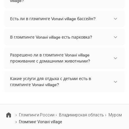
village?
нужные даты и количество гостей.
Заезд возможен после 16:00, а выезд необходимо
осуществить до 13:00.
Есть ли в глэмпинге Vonavi village бассейн?
В глэмпинге Vonavi village нет бассейна.
В глэмпинге Vonavi village есть парковка?
В глэмпинге Vonavi village есть парковка,
уточните информацию перед бронированием у
Разрешено ли в глэмпинге Vonavi village
менеджера, возможно, услуга оплачивается
проживание с домашними животными?
отдельно.
Проживание с домашними животными
запрещено.
Какие услуги для отдыха с детьми есть в
глэмпинге Vonavi village?
Для детей в глэмпинге Vonavi village работает
детская площадка.
Глэмпинги России
Владимирская область
Муром
Глэмпинг Vonavi village