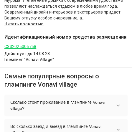
Мурома. Утепленные домики с современными удобствами
позволяют наслаждаться отдыхом в любое время года.
Современный дизайн интерьеров и экстерьеров придаст
Вашему отпуску особое очарование, а...
Читать полностью
Идентификационный номер средства размещения
С332025006758
Действует до 14.08.28
Глэмпинг "Vonavi Village"
Самые популярные вопросы о
глэмпинге Vonavi village
Сколько стоит проживание в глэмпинге Vonavi
village?
Стоимость проживания в глэмпинге Vonavi village
начинается от 6471 рублей. Чтобы увидеть
Во сколько заезд и выезд в глэмпинге Vonavi
актуальные цены на проживание, выберите