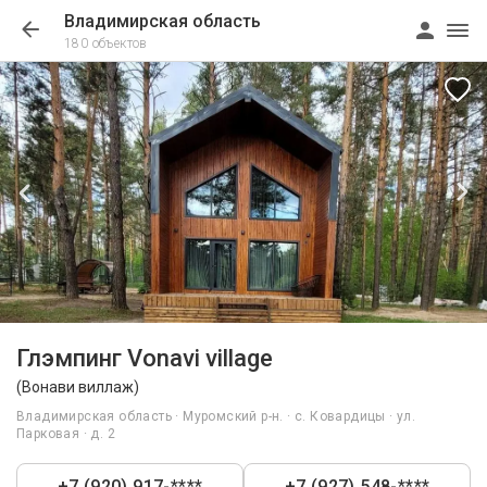
Владимирская область
180 объектов
1/48
Глэмпинг Vonavi village
(Вонави виллаж)
Владимирская область · Муромский р-н. · с. Ковардицы · ул.
Парковая · д. 2
+7 (920) 917-****
+7 (927) 548-****