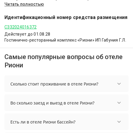
Читать полностью
Идентификационный номер средства размещения
С332024016372
Действует до 01.08.28
Гостинично-ресторанный комплекс «Риони» ИП Габуния Г.Л.
Самые популярные вопросы об отеле
Риони
Сколько стоит проживание в отеле Риони?
Стоимость проживания в отеле Риони
начинается от 4024 рублей. Чтобы увидеть
Во сколько заезд и выезд в отеле Риони?
актуальные цены на проживание, выберите
нужные даты и количество гостей.
Заезд возможен после 14:00, а выезд необходимо
осуществить до 12:00.
Есть ли в отеле Риони бассейн?
В отеле Риони нет бассейна.