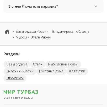
В отеле Риони есть парковка?
В отеле Риони есть парковка, уточните
информацию перед бронированием у
менеджера, возможно, услуга оплачивается
отдельно.
Базы отдыха России
Владимирская область
Муром
Отель Риони
Разделы
Базы отдыха
Отели
Рыболовные базы
Охотничьи базы
Гостевые дома
Коттеджи
Глэмпинги
УЖЕ 13 ЛЕТ С ВАМИ