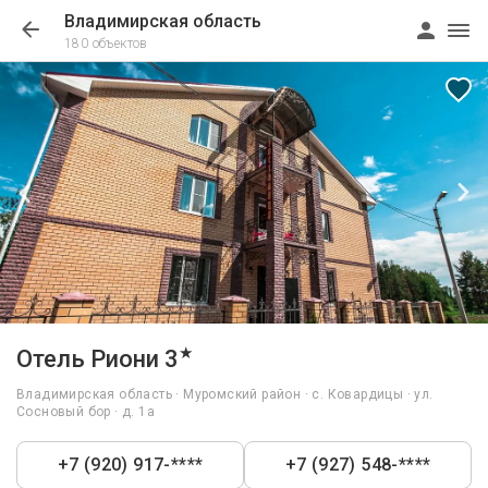
Владимирская область
180 объектов
1/23
★
Отель Риони 3
Владимирская область · Муромский район · с. Ковардицы · ул.
Сосновый бор · д. 1а
+7 (920) 917-****
+7 (927) 548-****