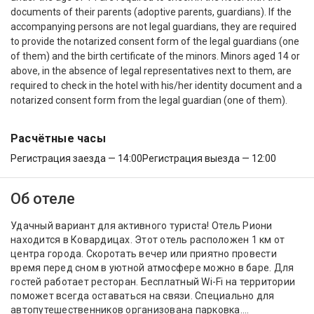
documents of their parents (adoptive parents, guardians). If the
accompanying persons are not legal guardians, they are required
to provide the notarized consent form of the legal guardians (one
of them) and the birth certificate of the minors. Minors aged 14 or
above, in the absence of legal representatives next to them, are
required to check in the hotel with his/her identity document and a
notarized consent form from the legal guardian (one of them).
Расчётные часы
Регистрация заезда — 14:00
Регистрация выезда — 12:00
Об отеле
Удачный вариант для активного туриста! Отель Риони
находится в Ковардицах. Этот отель расположен 1 км от
центра города. Скоротать вечер или приятно провести
время перед сном в уютной атмосфере можно в баре. Для
гостей работает ресторан. Бесплатный Wi-Fi на территории
поможет всегда оставаться на связи. Специально для
автопутешественников организована парковка....