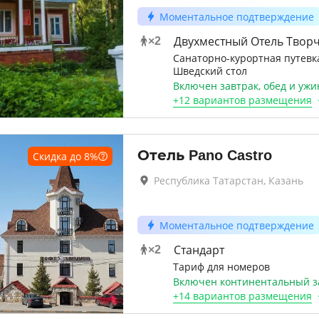
Моментальное подтверждение
Двухместный Отель Твор
×
2
Санаторно-курортная путевк
Шведский стол
Включен завтрак, обед и ужи
+
12 вариантов
размещения
Отель Pano Castro
Скидка до
8
%
Республика Татарстан, Казань
Моментальное подтверждение
Стандарт
×
2
Тариф для номеров
Включен континентальный з
+
14 вариантов
размещения