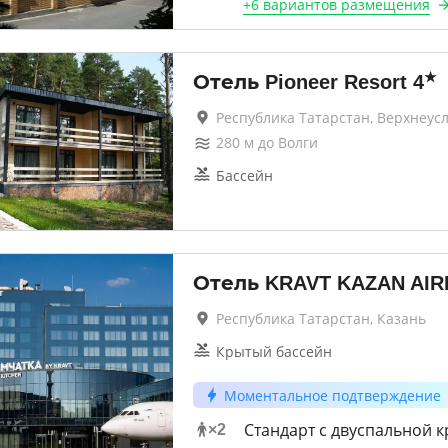
+
6 вариантов
размещения
★
Отель Pioneer Resort
4
Республика Татарстан, Верхнеус
280
м до
Волги
Бассейн
Отель KRAVT KAZAN AI
Республика Татарстан, Казань
Крытый бассейн
Моментальное подтверждение
Стандарт с двуспальной 
×
2