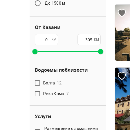
До 1500 м
От Казани
км
км
Водоемы поблизости
Волга
12
Река Кама
7
Услуги
Размещение с домашними