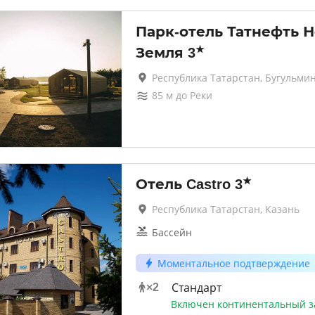
Парк-отель Татнефть Н
★
Земля
3
Республика Татарстан, Бугульми
85
м до
Реки
★
Отель Castro
3
Республика Татарстан, Казань
Бассейн
Моментальное подтверждение
Стандарт
×
2
Включен континентальный з