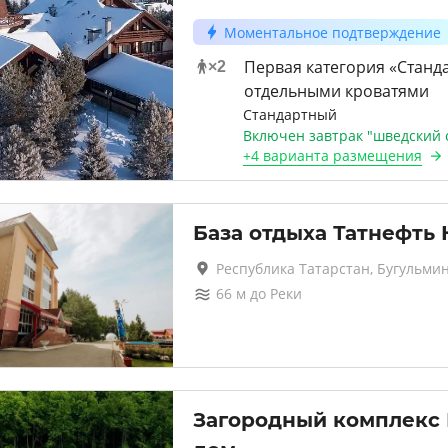
Моментальное подтверждение
Первая категория «Станда
×
2
отдельными кроватями
Стандартный
Включен завтрак "шведский 
+
4 варианта
размещения
База отдыха Татнефть 
Республика Татарстан, Бугульми
66
м до
Реки
Загородный комплекс