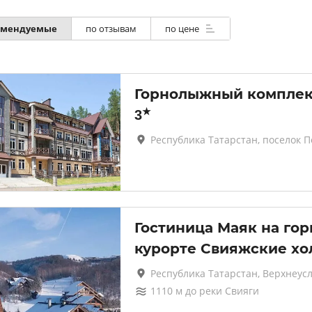
по отзывам
по цене
омендуемые
Горнолыжный комплек
★
3
Республика Татарстан, поселок 
Гостиница Маяк на го
курорте Свияжские х
Республика Татарстан, Верхнеус
1110
м до
реки Свияги