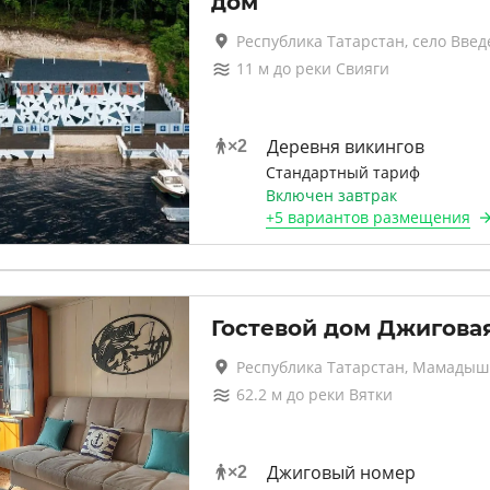
дом
Республика Татарстан, село Введ
11
м до
реки Свияги
Деревня викингов
×
2
Стандартный тариф
Включен завтрак
+
5 вариантов
размещения
Гостевой дом Джигова
Республика Татарстан, Мамадыш
62.2
м до
реки Вятки
Джиговый номер
×
2