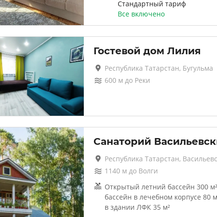
Стандартный тариф
Все включено
Гостевой дом Лилия
Республика Татарстан, Бугульма
600
м до
Реки
Санаторий Васильевск
Республика Татарстан, Васильев
1140
м до
Волги
Открытый летний бассейн 300 м
бассейн в лечебном корпусе 80 
в здании ЛФК 35 м²