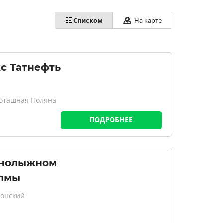
На карте
Списком
с Татнефть
Поташная Поляна
ПОДРОБНЕЕ
рнолыжном
олмы
лонский