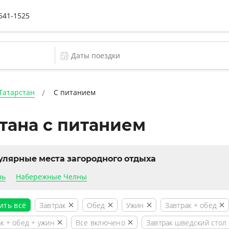
 641-1525
Татарстан
С питанием
тана с питанием
улярные места загородного отдыха
нь
Набережные Челны
Завтрак
Обед
Ужин
Завтрак + обед
ить всё
к + обед + ужин
Все включено
Завтрак шведский стол