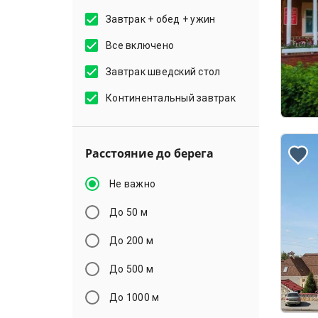
Завтрак + обед + ужин
Все включено
Завтрак шведский стол
Континентальный завтрак
Расстояние до берега
Не важно
До 50 м
До 200 м
До 500 м
До 1000 м