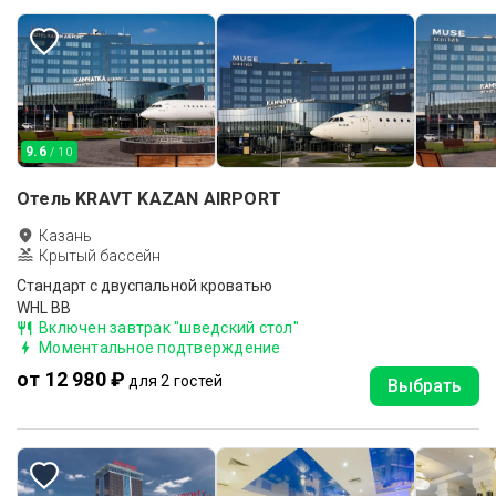
9.6
/ 10
Отель KRAVT KAZAN AIRPORT
Казань
Крытый бассейн
Стандарт с двуспальной кроватью
WHL BB
Включен завтрак "шведский стол"
Моментальное подтверждение
от 12 980 ₽
для 2 гостей
Выбрать