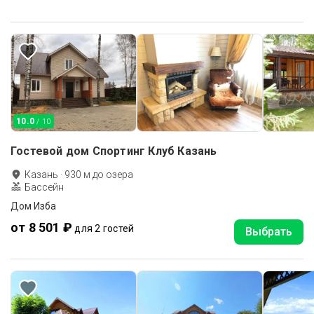
10.0
/ 10
Гостевой дом Спортинг Клуб Казань
Казань
·
930
м до
озера
Бассейн
Дом Изба
от 8 501 ₽
для 2 гостей
Выбрать