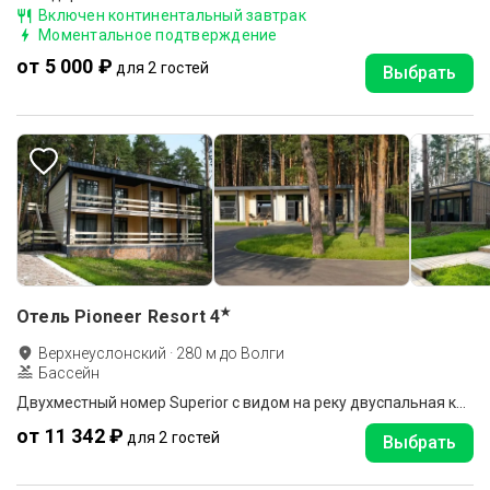
Включен континентальный завтрак
Моментальное подтверждение
от 5 000 ₽
для 2 гостей
Выбрать
★
Отель Pioneer Resort
4
Верхнеуслонский
·
280
м до
Волги
Бассейн
Двухместный номер Superior с видом на реку двуспальная кровать
от 11 342 ₽
для 2 гостей
Выбрать