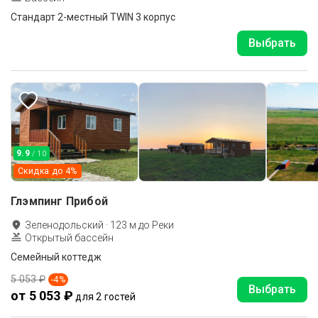
Стандарт 2-местный TWIN 3 корпус
Выбрать
9.9
/ 10
Скидка до
4
%
Глэмпинг Прибой
Зеленодольский
·
123
м до
Реки
Открытый бассейн
Семейный коттедж
5 053 ₽
-
4
%
Выбрать
от 5 053 ₽
для 2 гостей