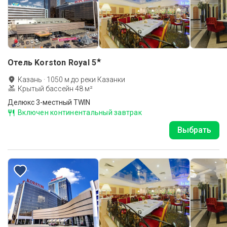
★
Отель Korston Royal
5
Казань
·
1050
м до
реки Казанки
Крытый бассейн 48 м²
Делюкс 3-местный TWIN
Включен континентальный завтрак
Выбрать