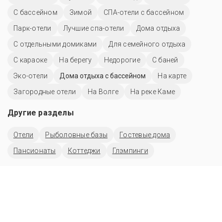
С бассейном
Зимой
СПА-отели с бассейном
Парк-отели
Лучшие спа-отели
Дома отдыха
С отдельными домиками
Для семейного отдыха
С караоке
На берегу
Недорогие
С баней
Эко-отели
Дома отдыха с бассейном
На карте
Загородные отели
На Волге
На реке Каме
Другие разделы
Отели
Рыболовные базы
Гостевые дома
Пансионаты
Коттеджи
Глэмпинги