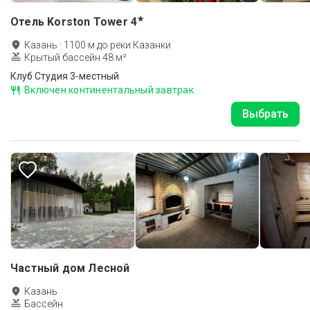
★
Отель Korston Tower
4
Казань
·
1100
м до
реки Казанки
Крытый бассейн 48 м²
Клуб Студия 3-местный
Включен континентальный завтрак
Выбрать
Частный дом Лесной
Казань
Бассейн