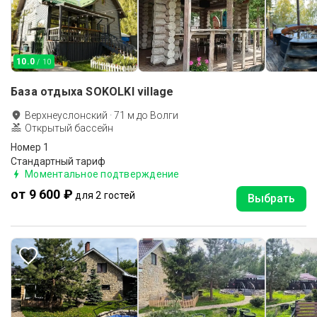
10.0
/ 10
База отдыха SOKOLKI village
Верхнеуслонский
·
71
м до
Волги
Открытый бассейн
Номер 1
Стандартный тариф
Моментальное подтверждение
от 9 600 ₽
для 2 гостей
Выбрать