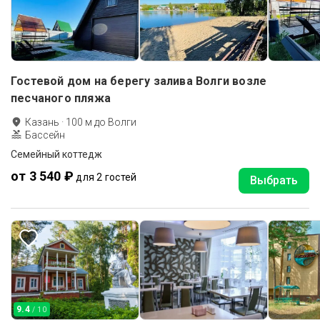
Гостевой дом на берегу залива Волги возле
песчаного пляжа
Казань
·
100
м до
Волги
Бассейн
Семейный коттедж
от 3 540 ₽
для 2 гостей
Выбрать
9.4
/ 10