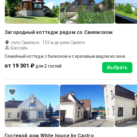
Загородный коттедж рядом со Свияжском
село Свияжск
·
152
м до
реки Свияги
Бассейн
Семейный коттедж с балконом и с красивым видом из окна
от 19 301 ₽
для 2 гостей
Выбрать
Гостевой дом White house by Castro