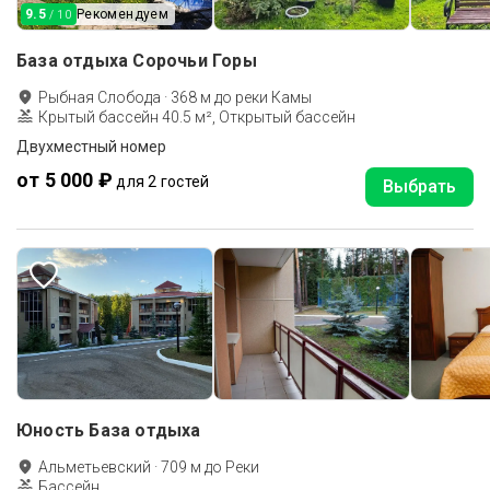
9.5
Рекомендуем
/ 10
База отдыха Сорочьи Горы
Рыбная Слобода
·
368
м до
реки Камы
Крытый бассейн 40.5 м², Открытый бассейн
Двухместный номер
от 5 000 ₽
для 2 гостей
Выбрать
Юность База отдыха
Альметьевский
·
709
м до
Реки
Бассейн