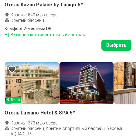
★
Отель Kazan Palace by Tasigo
5
Казань
·
840
м до
озера
Крытый бассейн
Комфорт 2-местный DBL
Включен континентальный завтрак
Выбрать
9.5
/ 10
★
Отель Luciano Hotel & SPA
5
Казань
·
373
м до
озера
Крытый бассейн, Крытый спортивный бассейн, Бассейн
AQUA CUP