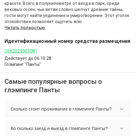
красоте. Всего в полукилометре от входа в парк, среди
вековых сосен, чьи ветви словно шепчут древние тайны,
гости могут найти уединение и умиротворение. Этот уголок
спокойствия позволяет ощутить всю...
Читать полностью
Идентификационный номер средства размещения
С662025003081
Действует до 06.10.28
Глэмпинг "Панты"
Самые популярные вопросы о
глэмпинге Панты
Сколько стоит проживание в глэмпинге Панты?
Стоимость проживания в глэмпинге Панты
начинается от 6900 рублей. Чтобы увидеть
Во сколько заезд и выезд в глэмпинге Панты?
актуальные цены на проживание, выберите