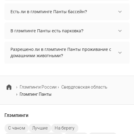
нужные даты и количество гостей.
Заезд возможен после 14:00, а выезд необходимо
осуществить до 12:00.
Есть ли в глэмпинге Панты бассейн?
В глэмпинге Панты нет бассейна.
В глэмпинге Панты есть парковка?
В глэмпинге Панты есть парковка, уточните
информацию перед бронированием у
Разрешено ли в глэмпинге Панты проживание с
менеджера, возможно, услуга оплачивается
домашними животными?
отдельно.
Проживание с домашними животными
запрещено.
Глэмпинги России
Свердловская область
Глэмпинг Панты
Глэмпинги
С чаном
Лучшие
На берегу