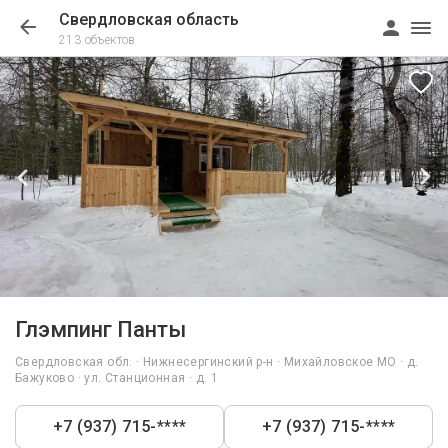
Свердловская область
213 объектов
1/34
Глэмпинг Панты
Свердловская обл. · Нижнесергинский р-н · Михайловское МО · д.
Бажуково · ул. Станционная · д. 1
+7 (937) 715-****
+7 (937) 715-****