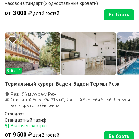
Часовой Стандарт (2 односпальные кровати)
от 3 000 ₽
для 2 гостей
Выбрать
9.6
/ 10
Термальный курорт Баден-Баден Термы Реж
Реж
·
56
м до
реки Реж
Открытый бассейн 215 м², Крытый бассейн 60 м², Детская
зона крытого бассейна
Стандарт
Стандартный тариф
Включен завтрак
от 9 500 ₽
для 2 гостей
Выбрать