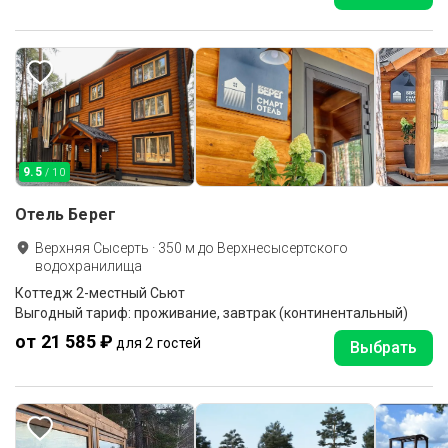
9.5
/ 10
Отель Берег
Верхняя Сысерть
·
350
м до
Верхнесысертского
водохранилища
Коттедж 2-местный Сьют
Выгодный тариф: проживание, завтрак (континентальный)
от 21 585 ₽
для 2 гостей
Выбрать