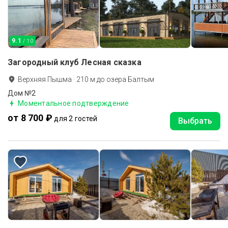
9.1
/ 10
Загородный клуб Лесная сказка
Верхняя Пышма
·
210
м до
озера Балтым
Дом №2
Моментальное подтверждение
от 8 700 ₽
для 2 гостей
Выбрать