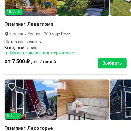
10.0
/ 10
Глэмпинг Ладаглэмп
поселок Уралец
·
200
м до
Реки
Шатер «на опушке»
Выгодный тариф
Моментальное подтверждение
от 7 500 ₽
для 2 гостей
Выбрать
9.9
/ 10
Глэмпинг Лесогорье