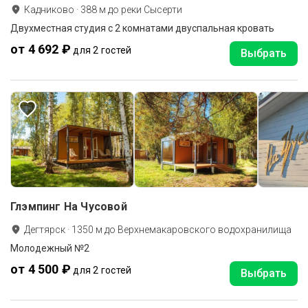
Кадниково
·
388
м до
реки Сысерти
Двухместная студия с 2 комнатами двуспальная кровать
от 4 692 ₽
для 2 гостей
Выбрать
Глэмпинг На Чусовой
Дегтярск
·
1350
м до
Верхнемакаровского водохранилища
Молодежный №2
от 4 500 ₽
для 2 гостей
Выбрать