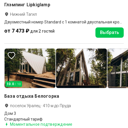
Глэмпинг Lipkiglamp
Нижний Тагил
Двухместный номер Standard c 1 комнатой двуспальная кровать
от 7 473 ₽
для 2 гостей
Выбрать
10.0
/ 10
База отдыха Белогорка
поселок Уралец
·
410
м до
Пруда
Дом 3
Стандартный тариф
Моментальное подтверждение