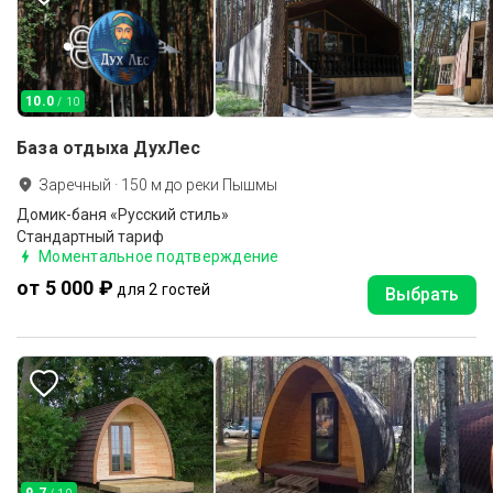
10.0
/ 10
База отдыха ДухЛес
Заречный
·
150
м до
реки Пышмы
Домик-баня «Русский стиль»
Стандартный тариф
Моментальное подтверждение
от 5 000 ₽
для 2 гостей
Выбрать