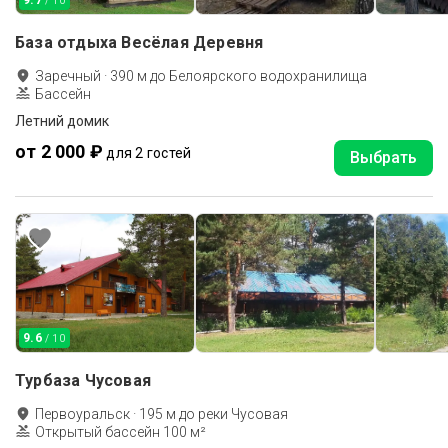
9.7
/ 10
База отдыха Весёлая Деревня
Заречный
·
390
м до
Белоярского водохранилища
Бассейн
Летний домик
от 2 000 ₽
для 2 гостей
Выбрать
9.6
/ 10
Турбаза Чусовая
Первоуральск
·
195
м до
реки Чусовая
Открытый бассейн 100 м²