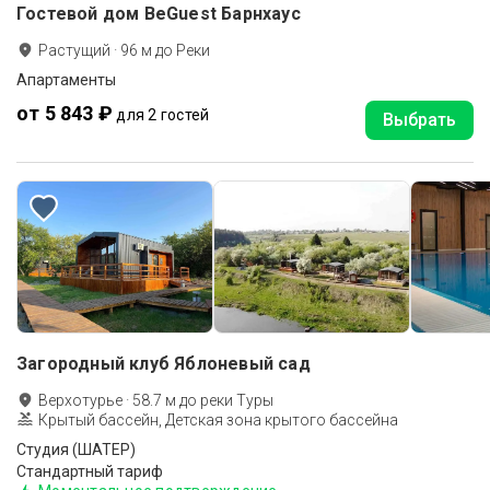
Гостевой дом BeGuest Барнхаус
Растущий
·
96
м до
Реки
Апартаменты
от 5 843 ₽
для 2 гостей
Выбрать
Загородный клуб Яблоневый сад
Верхотурье
·
58.7
м до
реки Туры
Крытый бассейн, Детская зона крытого бассейна
Студия (ШАТЕР)
Стандартный тариф