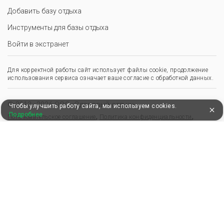
Добавить базу отдыха
Инструменты для базы отдыха
Войти в экстранет
Для корректной работы сайт использует файлы cookie, продолжение
использования сервиса означает ваше согласие с обработкой данных.
© 2013–2026 ООО «Здоровый отдых»
Чтобы улучшить работу сайта, мы используем cookies.
Подробнее
,
,
Пользовательское соглашение
Политика конфиденциальности
Положение о перс. данных
Удобные, быстрые и безопасные платежи
при оплате бронирований
Мы в Едином федеральном реестре турагентов
ООО “Здоровый отдых”