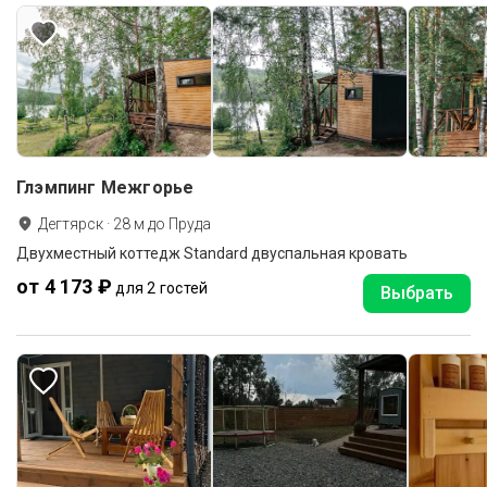
Глэмпинг Межгорье
Дегтярск
·
28
м до
Пруда
Двухместный коттедж Standard двуспальная кровать
от 4 173 ₽
для 2 гостей
Выбрать