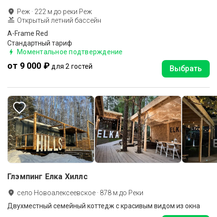
Реж
·
222
м до
реки Реж
Открытый летний бассейн
A-Frame Red
Стандартный тариф
Моментальное подтверждение
от 9 000 ₽
для 2 гостей
Выбрать
Глэмпинг Елка Хиллс
село Новоалексеевское
·
878
м до
Реки
Двухместный семейный коттедж с красивым видом из окна