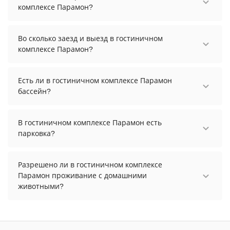
комплексе Парамон?
Стоимость проживания в гостиничном
комплексе Парамон начинается от 2000 рублей.
Во сколько заезд и выезд в гостиничном
Чтобы увидеть актуальные цены на проживание,
комплексе Парамон?
выберите нужные даты и количество гостей.
Заезд возможен после 14:00, а выезд необходимо
осуществить до 12:00.
Есть ли в гостиничном комплексе Парамон
бассейн?
В гостиничном комплексе Парамон нет бассейна.
В гостиничном комплексе Парамон есть
парковка?
В гостиничном комплексе Парамон есть
парковка, уточните информацию перед
Разрешено ли в гостиничном комплексе
бронированием у менеджера, возможно, услуга
Парамон проживание с домашними
оплачивается отдельно.
животными?
Проживание с домашними животными
запрещено.