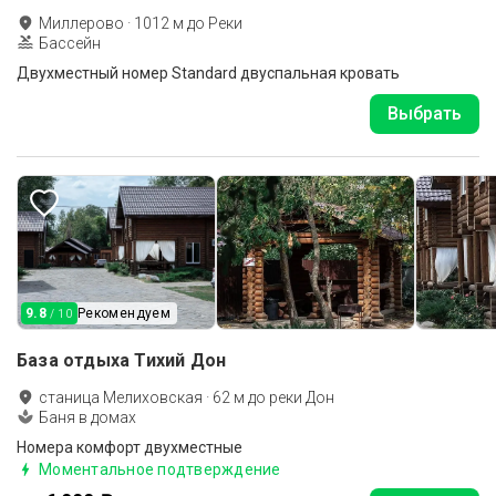
Миллерово
·
1012
м до
Реки
Бассейн
Двухместный номер Standard двуспальная кровать
Выбрать
9.8
Рекомендуем
/ 10
База отдыха Тихий Дон
станица Мелиховская
·
62
м до
реки Дон
Баня в домах
Номера комфорт двухместные
Моментальное подтверждение