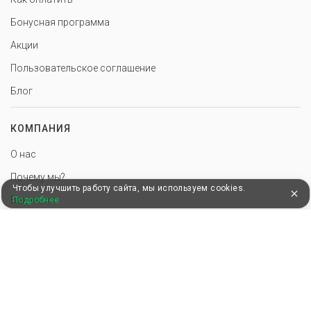
Бонусная программа
Акции
Пользовательское соглашение
Блог
КОМПАНИЯ
О нас
Почему мы?
Чтобы улучшить работу сайта, мы используем cookies.
Вакансии
Подробнее
Контакты
ПАРТНЕРАМ
Добавить базу отдыха
Инструменты для базы отдыха