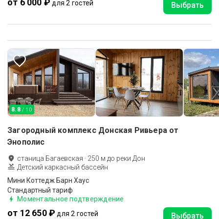
от 6 000 ₽
для 2 гостей
Выбрать
8.8
/ 10
Загородный комплекс Донская Ривьера от
Энополис
станица Багаевская
·
250
м до
реки Дон
Детский каркасный бассейн
Мини Коттедж Барн Хаус
Стандартный тариф
Моментальное подтверждение
от 12 650 ₽
для 2 гостей
Выбрать