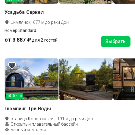
Усадьба Саркел
Цимлянск
·
677
м до
реки Дон
Номер Standard
от 3 887 ₽
для 2 гостей
Выбрать
10.0
/ 10
Глэмпинг Три Воды
станица Кочетовская
·
191
м до
реки Дон
Открытый плавательный бассейн
Банный комплекс