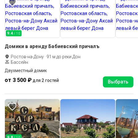
9.4
/ 10
Домики в аренду Бабиевский причалъ
Ростов-на-Дону
·
91
м до
реки Дон
Бассейн
Двухместный домик
от 3 500 ₽
для 2 гостей
Выбрать
9.8
/ 10