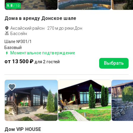
9.8
/ 10
Дома в аренду Донское шале
Аксайский район
·
270
м до
реки Дон
Бассейн
Шале №301/1
Базовый
Моментальное подтверждение
от 13 500 ₽
для 2 гостей
Выбрать
Дом VIP HOUSE