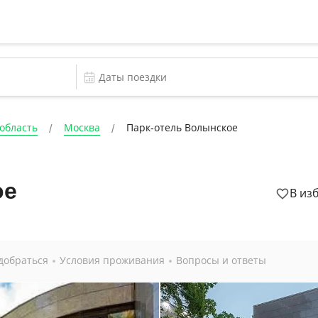
область
Москва
Парк-отель Волынское
ое
В из
добраться
Условия проживания
Вопросы и ответы