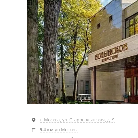
г. Москва, ул. Староволынская, д. 9
9.4 км
до Москвы