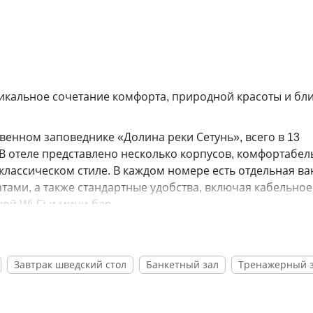
икальное сочетание комфорта, природной красоты и бл
енном заповеднике «Долина реки Сетунь», всего в 13
В отеле представлено несколько корпусов, комфортабе
лассическом стиле. В каждом номере есть отдельная ва
тами, а также стандартные удобства, включая кабельное
ой Wi-Fi и мини-бар.
усской и европейской кухни, а также уникальные кулина
агается широкий выбор напитков. Для деловых меропри
ный всем необходимым для успешных презентаций и вст
Завтрак шведский стол
Банкетный зал
Тренажерный 
тняя веранда», вмещающая до 800 гостей, а также прос
ые мероприятия.