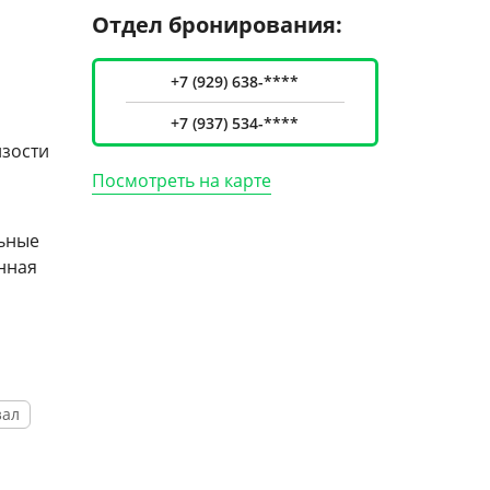
Отдел бронирования:
+7 (929) 638-****
+7 (937) 534-****
изости
Посмотреть на карте
льные
нная
рные
ятий в
реч.
зал
торный