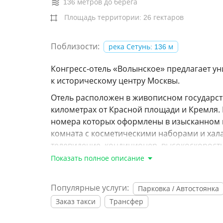
136 метров до берега
Площадь территории: 26 гектаров
Поблизости:
река Сетунь: 136 м
Конгресс-отель «Волынское» предлагает ун
к историческому центру Москвы.
Отель расположен в живописном государств
километрах от Красной площади и Кремля. 
номера которых оформлены в изысканном к
комната с косметическими наборами и хала
телевидение, кондиционер, высокоскоростн
Показать полное описание
Ресторан отеля предлагает гостям блюда р
творения шеф-повара. В баре гостям предл
отеле имеется конференц-зал, оборудован
Популярные услуги:
Парковка / Автостоянка
Одной из особенностей отеля является «Ле
Заказ такси
Трансфер
парк, где также можно проводить различн