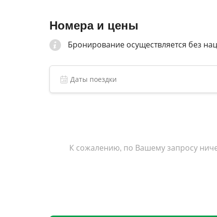
Конгресс-отель «Волынское» идеальное ме
включая конференции, свадьбы и другие ме
Номера и цены
насладиться красотой природы, а также у
Бронирование осуществляется без на
К сожалению, по Вашему запросу ниче