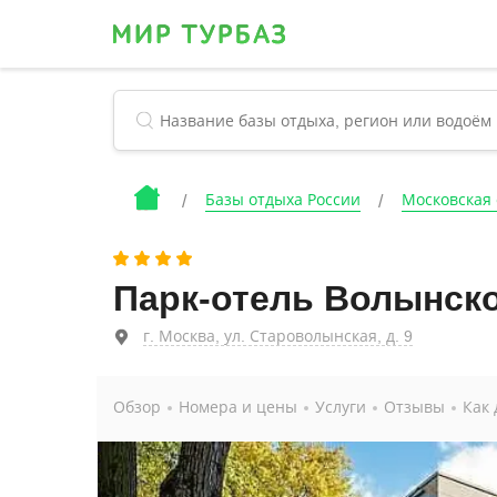
Базы отдыха России
Московская 
Парк-отель Волынск
г. Москва, ул. Староволынская, д. 9
Обзор
Номера и цены
Услуги
Отзывы
Как 