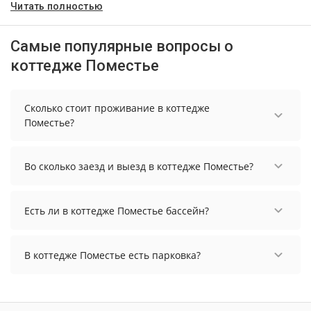
Читать полностью
Самые популярные вопросы о
коттедже Поместье
Сколько стоит проживание в коттедже
Поместье?
Стоимость проживания в коттедже Поместье
начинается от 7295 рублей. Чтобы увидеть
Во сколько заезд и выезд в коттедже Поместье?
актуальные цены на проживание, выберите
нужные даты и количество гостей.
Заезд возможен после 15:00, а выезд необходимо
осуществить до 12:00.
Есть ли в коттедже Поместье бассейн?
В коттедже Поместье нет бассейна.
В коттедже Поместье есть парковка?
В коттедже Поместье нет парковки.