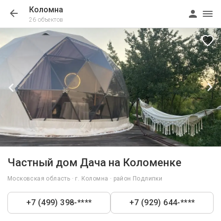
Коломна
26 объектов
1/10
Частный дом Дача на Коломенке
Московская область · г. Коломна · район Подлипки
+7 (499) 398-****
+7 (929) 644-****