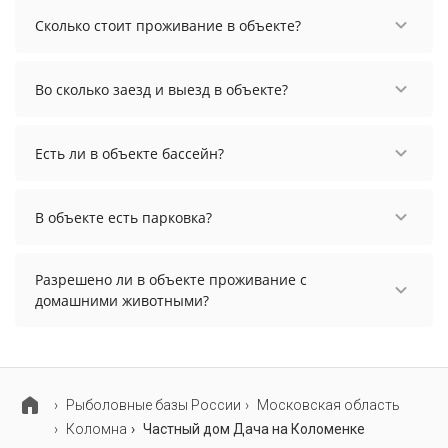
Сколько стоит проживание в объекте?
Чтобы увидеть актуальные цены на проживание
в объекте, выберите нужные даты и количество
Во сколько заезд и выезд в объекте?
гостей.
Заезд возможен после 14:00, а выезд необходимо
осуществить до 12:00.
Есть ли в объекте бассейн?
В объекте нет бассейна.
В объекте есть парковка?
В объекте есть парковка, уточните информацию
перед бронированием у менеджера, возможно,
Разрешено ли в объекте проживание с
услуга оплачивается отдельно.
домашними животными?
Проживание с домашними животными
запрещено.
Рыболовные базы России
Московская область
Коломна
Частный дом Дача на Коломенке