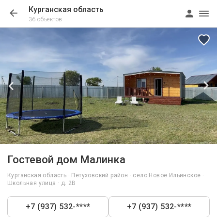
Курганская область
36 объектов
1/20
Гостевой дом Малинка
Курганская область · Петуховский район · село Новое Ильинское ·
Школьная улица · д. 2В
+7 (937) 532-****
+7 (937) 532-****