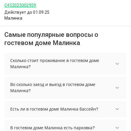
С452025002959
Действует до 01.09.25
Малинка
Самые популярные вопросы о
гостевом доме Малинка
Сколько стоит проживание в гостевом доме
Малинка?
Стоимость проживания в гостевом доме Малинка
начинается от 8334 рублей. Чтобы увидеть
Во сколько заезд и выезд в гостевом доме
актуальные цены на проживание, выберите
Малинка?
нужные даты и количество гостей.
Заезд возможен после 14:00, а выезд необходимо
осуществить до 12:00.
Есть ли в гостевом доме Малинка бассейн?
В гостевом доме Малинка нет бассейна.
В гостевом доме Малинка есть парковка?