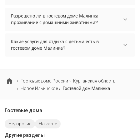
В гостевом доме Малинка есть парковка,
уточните информацию перед бронированием у
Разрешено ли в гостевом доме Малинка
менеджера, возможно, услуга оплачивается
проживание с домашними животными?
отдельно.
Проживание с домашними животными
разрешено. Однако, это может оплачиваться
Какие услуги для отдыха с детьми есть в
дополнительно.
гостевом доме Малинка?
Для детей в гостевом доме Малинка работает
детская площадка.
Гостевые дома России
Курганская область
Новое Ильинское
Гостевой дом Малинка
Гостевые дома
Недорогие
На карте
Другие разделы