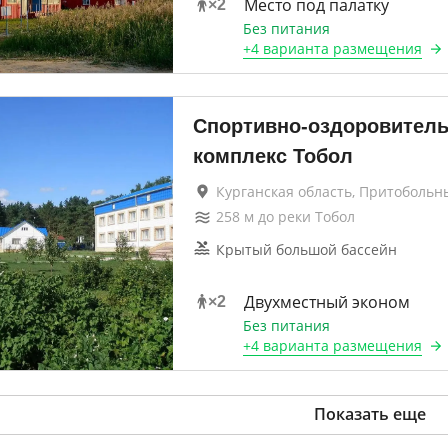
Место под палатку
×
2
Без питания
+
4 варианта
размещения
Спортивно-оздоровител
комплекс Тобол
Курганская область, Притобольн
258
м до
реки Тобол
Крытый большой бассейн
Двухместный эконом
×
2
Без питания
+
4 варианта
размещения
Показать еще