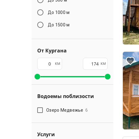
До 1000 м
До 1500 м
От Кургана
км
км
Водоемы поблизости
Озеро Медвежье
6
Услуги