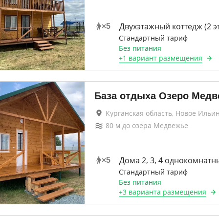
Двухэтажный коттедж (2 э
×
5
Стандартный тариф
Без питания
+
1 вариант
размещения
База отдыха Озеро Медв
Курганская область, Новое Ильи
80
м до
озера Медвежье
Дома 2, 3, 4 однокомнатн
×
5
Стандартный тариф
Без питания
+
3 варианта
размещения