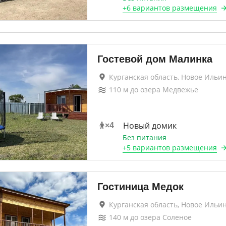
+
6 вариантов
размещения
Гостевой дом Малинка
Курганская область, Новое Ильи
110
м до
озера Медвежье
Новый домик
×
4
Без питания
+
5 вариантов
размещения
Гостиница Медок
Курганская область, Новое Ильи
140
м до
озера Соленое