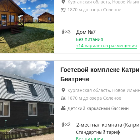
Курганская область, Новое Ильи
1870
м до
озера Соленое
Дом №7
×
3
Без питания
+
14 вариантов
размещения
Гостевой комплекс Катри
Беатриче
Курганская область, Новое Ильи
1870
м до
озера Соленое
Детский каркасный бассейн
2-местная комната (Катри
×
2
Стандартный тариф
Без питания