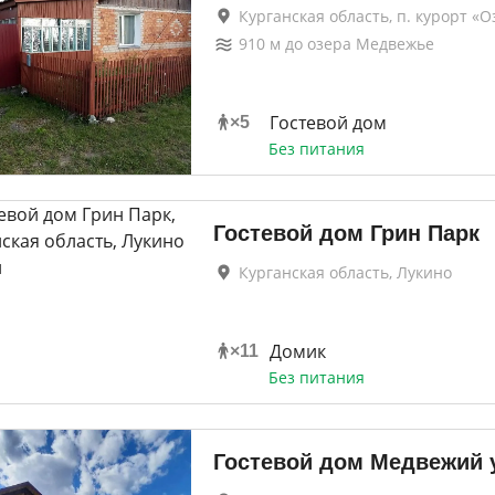
Курганская область, п. курорт «
910
м до
озера Медвежье
Гостевой дом
×
5
Без питания
Гостевой дом Грин Парк
Курганская область, Лукино
Домик
×
11
Без питания
Гостевой дом Медвежий 