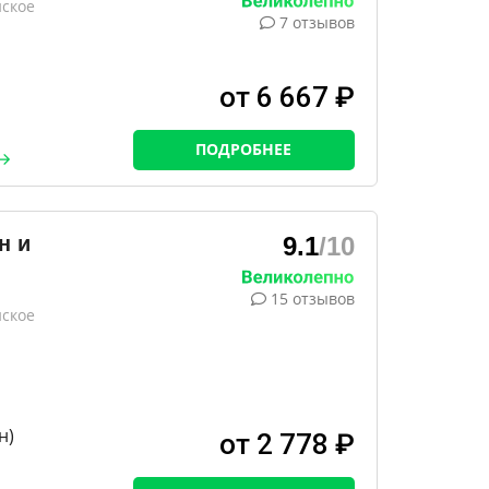
нское
7 отзывов
от 6 667 ₽
ПОДРОБНЕЕ
н и
9.1
/10
15 отзывов
нское
н)
от 2 778 ₽