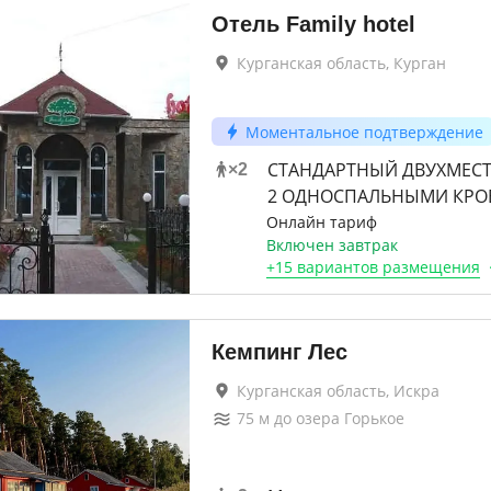
Отель Family hotel
Курганская область, Курган
Моментальное подтверждение
СТАНДАРТНЫЙ ДВУХМЕС
×
2
2 ОДНОСПАЛЬНЫМИ КРО
Онлайн тариф
Включен завтрак
+
15 вариантов
размещения
Кемпинг Лес
Курганская область, Искра
75
м до
озера Горькое