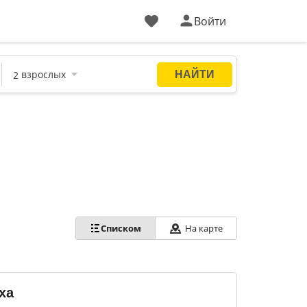
Войти
На карте
Списком
ха