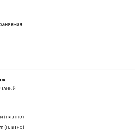
храняемая
яж
счаный
и (платно)
ж (платно)