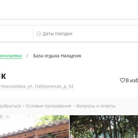
иколаевка
База отдыха Наладчик
ик
В из
Николаевка, ул. Набережная, д. 54
добраться
Условия проживания
Вопросы и ответы