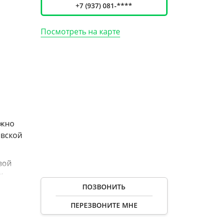
+7 (937) 081-****
Посмотреть на карте
ожно
авской
вой
х
 В
ПОЗВОНИТЬ
ПЕРЕЗВОНИТЕ МНЕ
 в