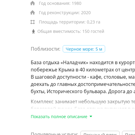
Год основания: 1980
Год реконструкции: 2020
Площадь территории: 0,23 га
Общая вместимость: 150 гостей
Поблизости:
Черное море: 5 м
База отдыха «Наладчик» находится в куро
побережье Крыма в 40 километрах от цент
В шаговой доступности - кафе, столовые, м
доехать до главных достопримечательност
бухты, Исторического бульвара. Дорога до 
Комплекс занимает небольшую закрытую т
береговой линии. База отдыха включает в 
корпуса, в каждом из которых 10 номеров. 
Показать полное описание
номерах есть необходимый спальный гарнит
При базе отдыха работает кафе, где гости 
Популярные услуги:
Песчаный пляж
Парк