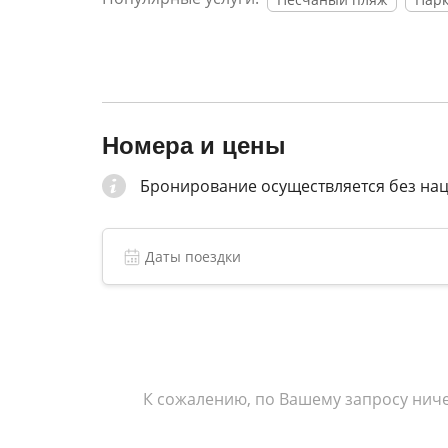
течение дня, также обустроено несколько 
беспроводной интернет, организована охра
площадка с качелями.
В двух минутах ходьбы от базы отдыха нах
установлены раздевалки, навесы, работают 
Номера и цены
Бронирование осуществляется без на
К сожалению, по Вашему запросу ниче