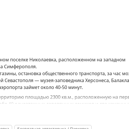
ртном поселке Николаевка, расположенном на западном
ра Симферополя.
агазины, остановка общественного транспорта, за час м
ей Севастополя — музея-заповедника Херсонеса, Балакл
аэропорта займет около 40-50 минут.
ерриторию площадью 2300 кв.м., расположенную на пер
себя 40 одноэтажных деревянных домиков и два каменны
В общей сложности жилой фонд рассчитан на 150 гостей.
ур, санузел общий и находится на территории.
могут заказать себе полноценное питание или перекусить
овка
Бесплатная автостоянка / Парковка