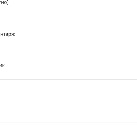
тно)
нтаря:
ик