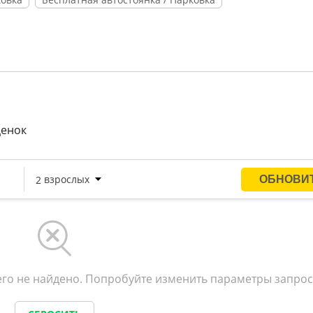
мангальных зон и общая кухня. На территории доступен
няемая автостоянка. Для детей предусмотрена игровая
одится поселковый песчано-галечный пляж. На пляже
кафе и бары.
ценок
го не найдено. Попробуйте изменить параметры запрос