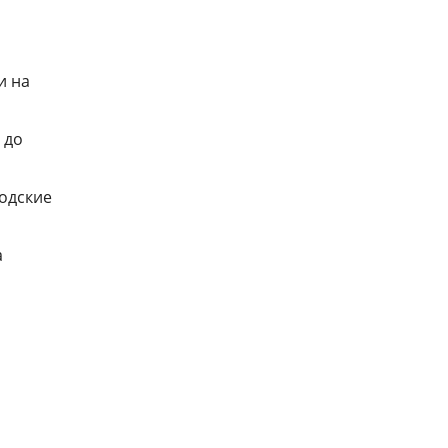
и на
 до
родские
а