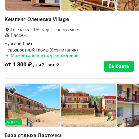
Кемпинг Оленевка Village
Оленевка
·
159
м до
Черного моря
Бассейн
Бунгало Лайт
Невозвратный тариф (без питания)
Моментальное подтверждение
от 1 800 ₽
для 2 гостей
Выбрать
9.0
/ 10
База отдыха Ласточка