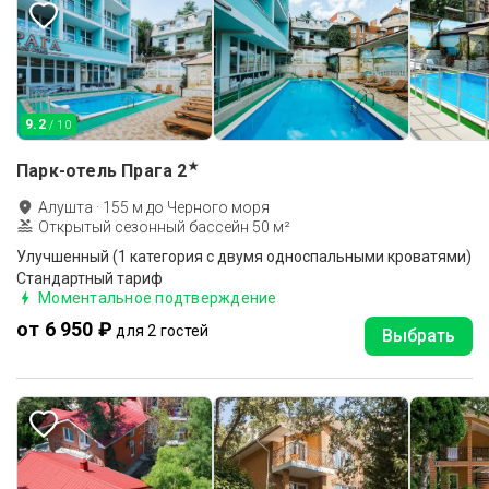
9.2
/ 10
★
Парк-отель Прага
2
Алушта
·
155
м до
Черного моря
Открытый сезонный бассейн 50 м²
Улучшенный (1 категория с двумя односпальными кроватями)
Стандартный тариф
Моментальное подтверждение
от 6 950 ₽
для 2 гостей
Выбрать