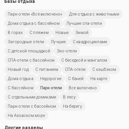
Базы отдыха
Парк-отели «Всё включено»
Для отдыха с животными
Дома отдыха с бассейном
Лучшие спа-отели
В горах
С пляжем
Новые
Зимой
Загородные отели
Лучшие
С квадроциклами
С детской площадкой
Эко-отели
СПА-отели с бассейном
С беседкой и мангалом
Новый год
С питанием
СПА-отели
С кэшбэком
Дома отдыха
Недорогие
С баней
На карте
С бассейном
Парк-отели
Все включено
С отдельными домиками
В лесу
Парк-отели с бассейном
На берегу
На Азовском море
Другие разделы