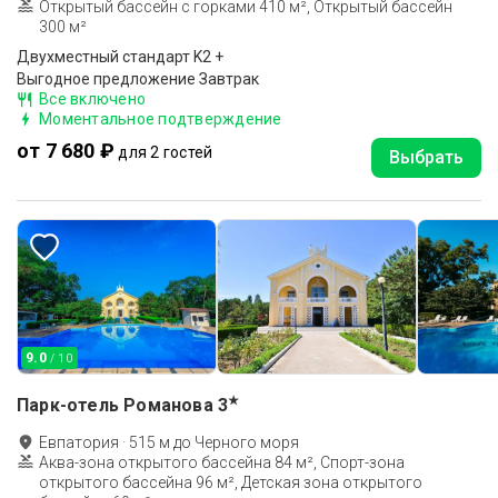
Открытый бассейн с горками 410 м², Открытый бассейн
300 м²
Двухместный стандарт K2 +
Выгодное предложение Завтрак
Все включено
Моментальное подтверждение
от 7 680 ₽
для 2 гостей
Выбрать
9.0
/ 10
★
Парк-отель Романова
3
Евпатория
·
515
м до
Черного моря
Аква-зона открытого бассейна 84 м², Спорт-зона
открытого бассейна 96 м², Детская зона открытого