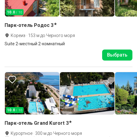
10.0
/ 10
★
Парк-отель Родос
3
Кореиз
·
153
м до
Черного моря
Suite 2-местный 2-комнатный
Выбрать
10.0
/ 10
★
Парк-отель Grand Kurort
3
Курортное
·
300
м до
Черного моря