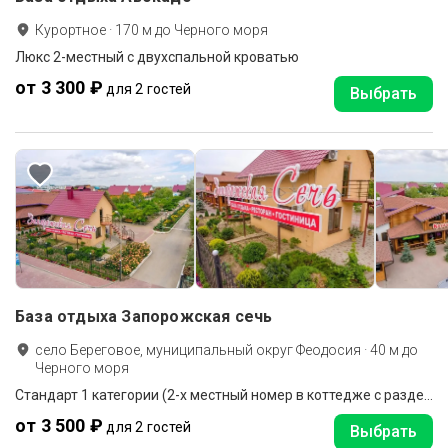
Курортное
·
170
м до
Черного моря
Люкс 2-местный с двухспальной кроватью
от 3 300 ₽
для 2 гостей
Выбрать
База отдыха Запорожская сечь
село Береговое, муниципальный округ Феодосия
·
40
м до
Черного моря
Стандарт 1 категории (2-х местный номер в коттедже с раздельными кроватями)
от 3 500 ₽
для 2 гостей
Выбрать