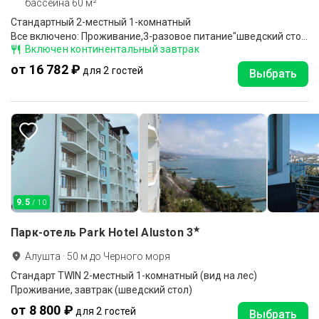
бассейна 60 м²
Стандартный 2-местный 1-комнатный
Все включено: Проживание,3-разовое питание"шведский стол"
Включен континентальный завтрак
от 16 782 ₽
для 2 гостей
Выбрать
9.5
/ 10
★
Парк-отель Park Hotel Aluston
3
Алушта
·
50
м до
Черного моря
Стандарт TWIN 2-местный 1-комнатный (вид на лес)
Проживание, завтрак (шведский стол)
от 8 800 ₽
для 2 гостей
Выбрать