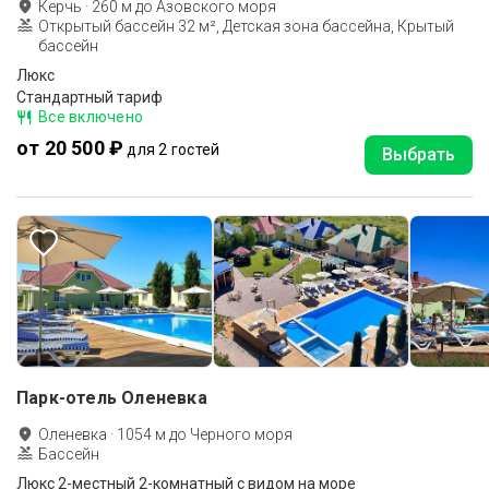
Керчь
·
260
м до
Азовского моря
Открытый бассейн 32 м², Детская зона бассейна, Крытый
бассейн
Люкс
Стандартный тариф
Все включено
от 20 500 ₽
для 2 гостей
Выбрать
Парк-отель Оленевка
Оленевка
·
1054
м до
Черного моря
Бассейн
Люкс 2-местный 2-комнатный с видом на море