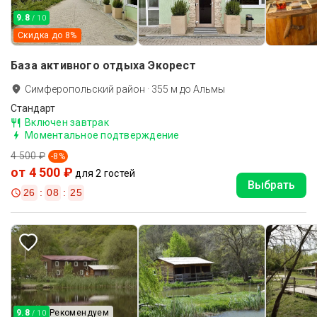
9.8
/ 10
Скидка до
8
%
База активного отдыха Экорест
Симферопольский район
·
355
м до
Альмы
Стандарт
Включен завтрак
Моментальное подтверждение
4 500 ₽
-
8
%
от 4 500 ₽
для 2 гостей
Выбрать
26
:
08
:
23
9.8
Рекомендуем
/ 10